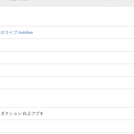
ホロライブ
hololive
ロダクション 白上フブキ