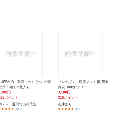
BUFFALO 耐震マット [テレビ42
プロセブン 耐震マット [耐荷重
型以下向け /6枚入り...
目安100kg /フリー...
1,280円
3,180円
128ポイント
318ポイント
約２～３週間で出荷予定
在庫あり
(28)
(9)