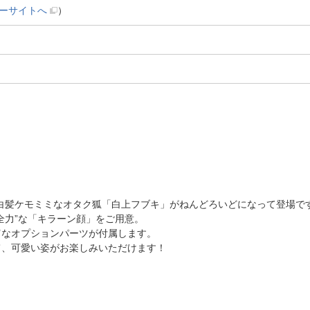
ーサイトへ
）
り、白髪ケモミミなオタク狐「白上フブキ」がねんどろいどになって登場で
全力”な「キラーン顔」をご用意。
富なオプションパーツが付属します。
て、可愛い姿がお楽しみいただけます！
。