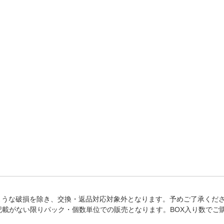
法
よくある質問・お問合せ
I
ご利用規約
E
ような破損を除き、交換・返品対応対象外となります。予めご了承くだ
記載がない限りパック・個数単位での販売となります。BOX入り数でご