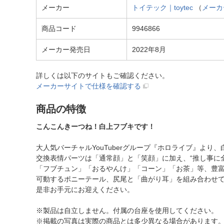
メーカー
トイテック｜toytec
（
メーカ
商品コード
9946866
メーカー発売日
2022年8月
詳しくは以下のサイトもご確認ください。
メーカーサイトで仕様を確認する
商品の特徴
こんこんきーつね！白上フブキです！
大人気バーチャルYouTuberグループ『ホロライブ』よ
交換表情パーツは「通常顔」と「笑顔」に加え、“推し事に
「フブチュン」「おるやんけ」「コーン」「お茶」等、豊
可動するポニーテール、尻尾と「曲がり耳」を組み合わせ
是非お手元にお迎えください。
※製品は自立しません。付属の台座を使用してください。
※掲載の写真は実際の商品とは多少異なる場合があります