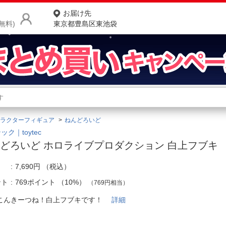
お届け先
無料)
東京都豊島区東池袋
商品をさがす
ランキングからさがす
ネ
ラクターフィギュア
ねんどろいど
カテゴリ一覧からさがす
ポ
ック｜toytec
どろいど ホロライブプロダクション 白上フブキ
店
7,690円
（税込）
お
ント
769ポイント
（
10%
）
（769円相当）
お客様サポート
こんきーつね！白上フブキです！
詳細
ご利用ガイド