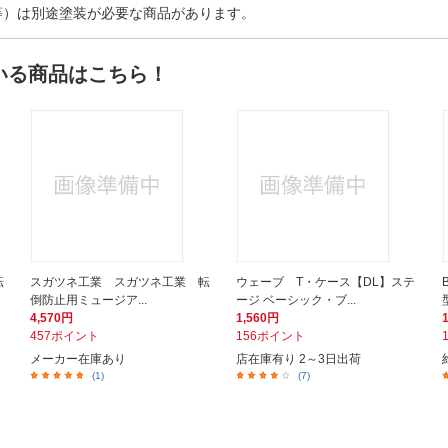
等）は別途塗装が必要な商品があります。
いる商品はこちら！
転
スガツネ工業 スガツネ工業 転
ウェーブ T・ケース【DL】ステ
倒防止用ミュージア...
ージ ベーシック・ブ...
4,570円
1,560円
457ポイント
156ポイント
メーカー在庫あり
店在庫有り 2～3日出荷
(1)
(7)