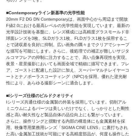
らのアンサーです。
■Contemporaryライン新基準の光学性能
20mm F2 DG DN Contemporaryは、画面中心から周辺まで開放
F値2.0における最高レベルの光学性能を実現しています。最新の
光学設計技術を基盤に、レンズ構成には高精度グラスモールド非
球面レンズを3枚、SLDガラス1枚、FLDガラス1枚を採用するこ
とで諸収差を良好に抑制。広い画角の隅々までクリアでシャープ
な描写を可能にします。さらに、後処理での補正が難しいサジタ
ルコマフレアの抑制に注力することで、高い点像再現性を実現。
夜景・星景撮影においても画面全域で精細に描写できます。フレ
ア、ゴーストに配慮した設計に加え、スーパーマルチレイヤーコ
ートとナノポーラスコーティング（NPC)を採用。優れた逆光耐
性により、あらゆる撮影シーンに適合します。
■Iシリーズ仕様のビルドクオリティ
Iシリーズ共通仕様の金属製の外装を採用しています。切削アル
ミニウムによるパーツは美しいだけでなく、しっかりとした剛性
感と高い耐久性など製品自体の品位向上にも繋がっています。
さらに、操作リングと摺動する内部の構造体にも金属素材を採
用。映像専用業務用レンズ「SIGMA CINE LENS」に裏打ちされ
た高い金属加工技術が可能にする高精度部品が、何度も操作した