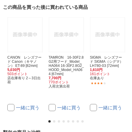
この商品を買った後に買われている商品
CANON レンズフー
TAMRON 16-30F2.8
SIGMA レンズフー
ド Canon（キヤノ
G2用フード_Model_
ド SIGMA（シグマ）
ン） ET-89 [82mm]
HA064 16-30F2.8G2_
LH780-03 [72mm]
5,030円
HOOD_Model_HA06
1,610円
503ポイント
4 [67mm]
161ポイント
店在庫有り 2～3日出
7,700円
在庫あり
荷
770ポイント
(7)
入荷次第出荷
一緒に買う
一緒に買う
一緒に買う