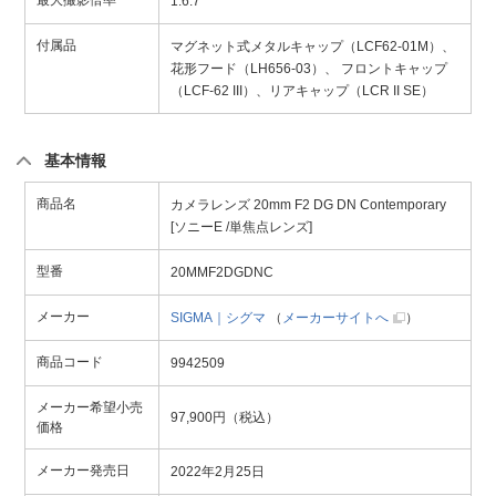
最大撮影倍率
1:6.7
付属品
マグネット式メタルキャップ（LCF62-01M）、
花形フード（LH656-03）、 フロントキャップ
（LCF-62 III）、リアキャップ（LCR II SE）
基本情報
商品名
カメラレンズ 20mm F2 DG DN Contemporary
[ソニーE /単焦点レンズ]
型番
20MMF2DGDNC
メーカー
SIGMA｜シグマ
（
メーカーサイトへ
）
商品コード
9942509
メーカー希望小売
97,900円（税込）
価格
メーカー発売日
2022年2月25日