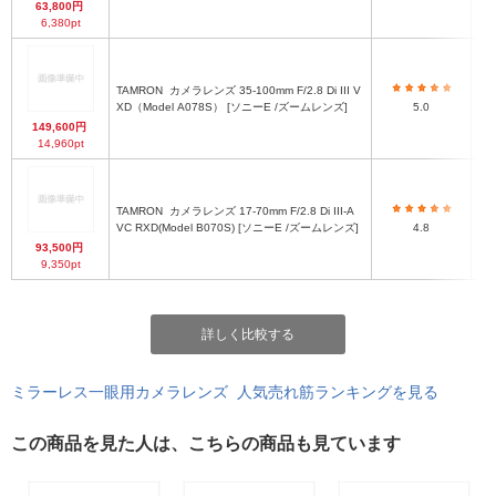
63,800円
6,380pt
TAMRON
カメラレンズ 35-100mm F/2.8 Di III V
XD（Model A078S） [ソニーE /ズームレンズ]
5.0
149,600円
14,960pt
TAMRON
カメラレンズ 17-70mm F/2.8 Di III-A
φ7
VC RXD(Model B070S) [ソニーE /ズームレンズ]
4.8
93,500円
9,350pt
詳しく比較する
ミラーレス一眼用カメラレンズ 人気売れ筋ランキングを見る
この商品を見た人は、こちらの商品も見ています