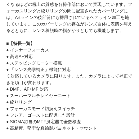
くなるほどの極上の質感を各操作部において実現しています。フ
ォーカスリングと絞りリングの間に配置されたカバーリングに
は、Artラインの後部筒にも採用されているヘアライン加工を施
しています。このカバーリングの存在がレンズ自体に表情を与え
るとともに、レンズ着脱時の指がかりとしても機能します。
■【特長一覧】
● インナーフォーカス
● 高速AF対応
● ステッピングモーター搭載
● 「レンズ光学補正」機能に対応
※対応しているカメラに限ります。また、カメラによって補正で
きる項目が変わります。
● DMF、AF+MF 対応
● スーパーマルチレイヤーコート
● 絞りリング
● フォーカスモード切換えスイッチ
● フレア、ゴーストに配慮した設計
● SIGMA独自のMTF測定器で全数検査
● 高精度、堅牢な真鍮製バヨネット・マウント