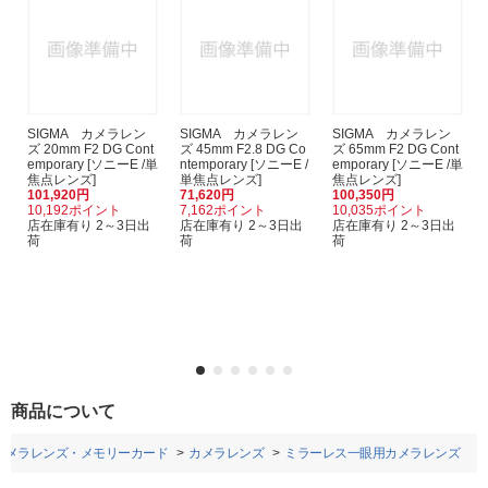
SIGMA カメラレン
SIGMA カメラレン
SIGMA カメラレン
ズ 20mm F2 DG Cont
ズ 45mm F2.8 DG Co
ズ 65mm F2 DG Cont
emporary [ソニーE /単
ntemporary [ソニーE /
emporary [ソニーE /単
焦点レンズ]
単焦点レンズ]
焦点レンズ]
101,920円
71,620円
100,350円
10,192ポイント
7,162ポイント
10,035ポイント
店在庫有り 2～3日出
店在庫有り 2～3日出
店在庫有り 2～3日出
荷
荷
荷
商品について
カメラレンズ・メモリーカード
カメラレンズ
ミラーレス一眼用カメラレンズ