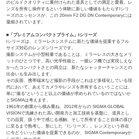
のビルドクオリティに裏付けられた道具としての満足と愛着。レ
ンズを所有し操作するという体験に新しい価値をもたらすIシリ
ーズのエッセンスが、この 20mm F2 DG DN Contemporaryには
凝縮されています。
■「プレミアムコンパクトプライム」Iシリーズ
Iシリーズは、ミラーレスシステムに新たな価値を提案するフル
サイズ対応のレンズシリーズです。
撮影システムが小型軽量であることは、ミラーレスの大きなメリ
ットのひとつです。高い光学性能と、一眼レフ機では実現しえな
かったコンパクトさとの両立は、新たなシャッターチャンスとの
出会いも生み出します。
その反面、携帯端末など撮影の手段がこれほど多様化している現
代において、あえてカメラやレンズを所有するということには、
単に“撮る”ということ以上の価値が求められているのではないか
とSIGMAは考えます。
1961年の創業から積み重ね、2012年からの SIGMA GLOBAL
VISIONで洗練された高い開発力と加工技術を基盤に、道具とし
ての品質、扱う中で感じる感触、そして所有すること自体の喜び
に至るまで熟考し、形にした「Iシリーズ」。レンズという存在
に今どういった価値を提案できるのか、SIGMA Contemporaryか