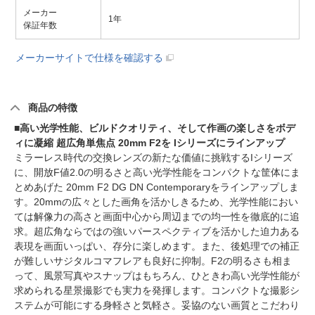
メーカー
1年
保証年数
メーカーサイトで仕様を確認する
商品の特徴
■高い光学性能、ビルドクオリティ、そして作画の楽しさをボデ
ィに凝縮 超広角単焦点 20mm F2を Iシリーズにラインアップ
ミラーレス時代の交換レンズの新たな価値に挑戦するIシリーズ
に、開放F値2.0の明るさと高い光学性能をコンパクトな筐体にま
とめあげた 20mm F2 DG DN Contemporaryをラインアップしま
す。20mmの広々とした画角を活かしきるため、光学性能におい
ては解像力の高さと画面中心から周辺までの均一性を徹底的に追
求。超広角ならではの強いパースペクティブを活かした迫力ある
表現を画面いっぱい、存分に楽しめます。また、後処理での補正
が難しいサジタルコマフレアも良好に抑制。F2の明るさも相ま
って、風景写真やスナップはもちろん、ひときわ高い光学性能が
求められる星景撮影でも実力を発揮します。コンパクトな撮影シ
ステムが可能にする身軽さと気軽さ。妥協のない画質とこだわり