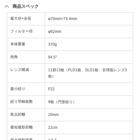
商品スペック
最大径×全長
φ70mm×74.4mm
フィルター径
φ62mm
本体重量
370g
画角
94.5°
レンズ構成
11群13枚（FLD1枚、SLD1枚、非球面レンズ3
枚）
最小絞り
F22
絞り羽根枚数
9枚（円形絞り）
焦点距離
20mm
最短撮影距離
22cm