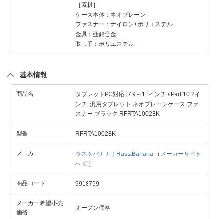
［素材］
ケース本体：ネオプレーン
ファスナー：ナイロン+ポリエステル
金具：亜鉛合金
取っ手：ポリエステル
基本情報
商品名
タブレットPC対応 [7.9～11インチ /iPad 10.2イ
ンチ] 汎用タブレット ネオプレーンケース ファ
スナー ブラック RFRTA1002BK
型番
RFRTA1002BK
メーカー
ラスタバナナ｜RastaBanana
（
メーカーサイト
へ
）
商品コード
9918759
メーカー希望小売
オープン価格
価格