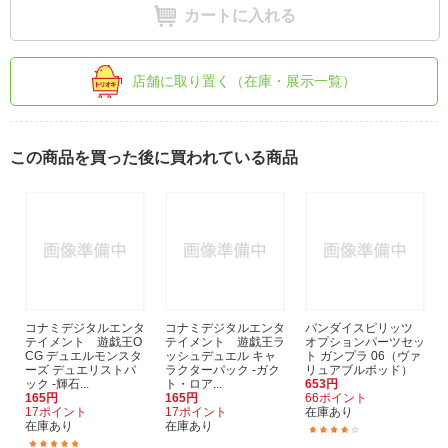
カートに入れる
店舗に取り置く（在庫・展示一覧）
この商品を買った後に買われている商品
コナミデジタルエンタ
コナミデジタルエンタ
バンダイスピリッツ
テイメント 遊戯王O
テイメント 遊戯王ラ
オプションパーツセッ
CG デュエルモンスタ
ッシュデュエル キャ
ト ガンプラ 06（ヴァ
ーズ デュエリストパ
ラクターパック -ガク
リュアブルポッド）
ック -輝石...
ト・ロア...
653円
165円
165円
66ポイント
17ポイント
17ポイント
在庫あり
在庫あり
在庫あり
(10)
(1)