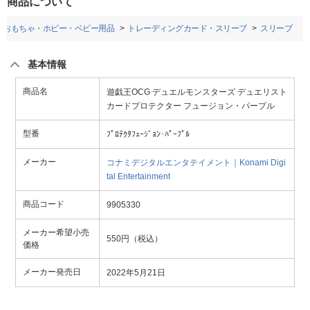
商品について
おもちゃ・ホビー・ベビー用品
トレーディングカード・スリーブ
スリーブ
基本情報
商品名
遊戯王OCG デュエルモンスターズ デュエリスト
カードプロテクター フュージョン・パープル
型番
ﾌﾟﾛﾃｸﾀﾌｭｰｼﾞｮﾝ･ﾊﾟｰﾌﾟﾙ
メーカー
コナミデジタルエンタテイメント｜Konami Digi
tal Entertainment
商品コード
9905330
メーカー希望小売
550円（税込）
価格
メーカー発売日
2022年5月21日