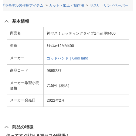
プラモデル製作用アイテム
カット・加工・制作用
ヤスリ・サンドペーパー
基本情報
商品名
神ヤス！カッティングタイプ2ｍｍ厚#400
型番
ｶﾐﾔｽｶｯﾄ2MM400
メーカー
ゴッドハンド｜GodHand
商品コード
9895287
メーカー希望小売
715円（税込）
価格
メーカー発売日
2022年2月
商品の特徴
切ってすぐ貼れる神ヤスが登場！