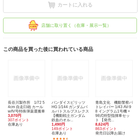
カートに入れる
店舗に取り置く（在庫・展示一覧）
この商品を買った後に買われている商品
長谷川製作所 1/72 5
バンダイスピリッツ
青島文化 機動警察パ
4cm 自走臼砲 カール
HG 1/144 ガンダムバ
トレイバー 1/43 AV-9
w/IV号特殊弾薬運搬車
ルバトスルプスレクス
8 イングラム1号機 +
3,070円
【機動戦士ガンダム
98式特型指揮車セッ
307ポイント
鉄血のオル...
ト 【発売...
在庫あり
1,490円
8,624円
149ポイント
863ポイント
在庫あり
発売日以降お届け
(25)