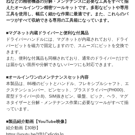
ねなどの精密機器の分解・メンテナンスに必要な工具をすべて揃
えたオールインワン精密ツールキットです。多彩なビットや専用
工具を使用し、幅広く細かな作業に最適です。また、これらのパ
ーツがすべて収納できる専用の工具箱になっています。
■マグネット内蔵ドライバーと便利な付属品
ドライバーハンドルには、マグネットが内蔵されており、ドライ
バービットを磁力で固定しますので、スムーズにビットを交換で
きます。
また、便利な付属品も同梱されており、通常のドライバーだけで
は届かない箇所や分解できないパーツにも対応できます。
■オールインワンのメンテナンスセット内容
本製品は、86種のビットとハンドル、フレキシブルシャフト、エ
クステンションバー、ピンセット、プラスドライバー(PH000)、
星型ドライバー(0.8)、SIM抜きピン、吸盤、ピック、ヘラ、マグ
ネタイザーと分解・メンテナンス作業に必要なツールがすべて揃
っています。
■製品紹介動画【YouTube映像】
紹介動画【30秒】
https://youtu.be/YB1Cx6cdgJg