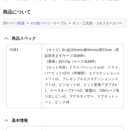
商品について
DOS/Vパーツ関連
その他パーツ・ケーブル
ネジ・工具類・コネクターカバー
商品スペック
仕様1
［サイズ］約 縦160mmx横94mmx厚53mm（突
起部含まず/ケース収納時）
［重量］約515g（ケース収納時）
［セット内容］ドライバーハンドルx1、ドライ
バービットx101（86種類） エクステンションシ
ャフトx1、フレキシブルエクステンションシャ
フトx1、ピンセットx1、ビット変換アダプタx
1、ケースオープナーx3、吸盤x1、SIMカード取
り出しピンx1、マグネタイザー、マグネットシ
ート、ピックx9
基本情報