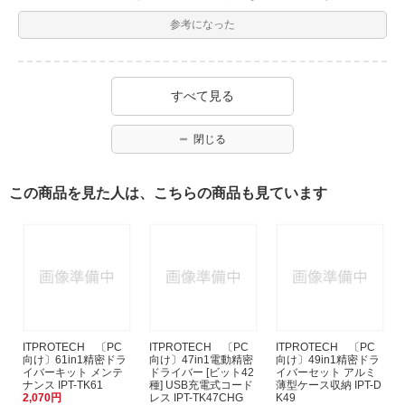
参考になった
すべて見る
閉じる
この商品を見た人は、こちらの商品も見ています
ITPROTECH 〔PC
ITPROTECH 〔PC
ITPROTECH 〔PC
向け〕61in1精密ドラ
向け〕47in1電動精密
向け〕49in1精密ドラ
イバーキット メンテ
ドライバー [ビット42
イバーセット アルミ
ナンス IPT-TK61
種] USB充電式コード
薄型ケース収納 IPT-D
2,070円
レス IPT-TK47CHG
K49