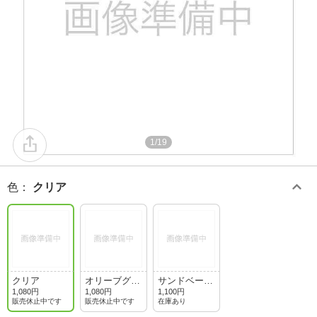
1/19
色
：
クリア
クリア
オリーブグリ
サンドベージ
ーン
ュ
1,080円
1,080円
1,100円
販売休止中です
販売休止中です
在庫あり