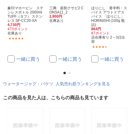
象印マホービン ステ
三興 薪割クサビ2 C
ほりにし 香辛料・ス
ンレスボトル 2000ml
ONSA11_2
パイス アウトドアス
TUFF（タフ） ステン
2,900円
パイス 「ほりにし」
レス SF-CC20-XA
在庫あり
HORINISHI (100g 瓶
4,730円
詰)
473ポイント
864円
在庫あり
87ポイント
店在庫有り 2～3日出
(44)
荷
(98)
一緒に買う
一緒に買う
一緒に買う
ウォータージャグ・バケツ 人気売れ筋ランキングを見る
この商品を見た人は、こちらの商品も見ています