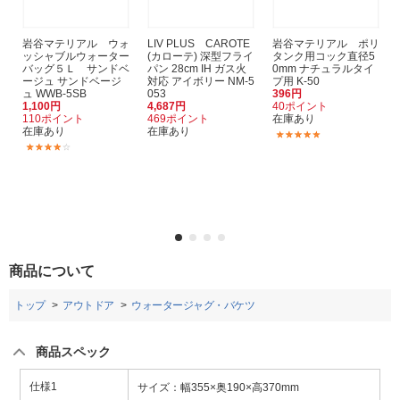
岩谷マテリアル ウォ
LIV PLUS CAROTE
岩谷マテリアル ポリ
ッシャブルウォーター
(カローテ) 深型フライ
タンク用コック直径5
バッグ５Ｌ サンドベ
パン 28cm IH ガス火
0mm ナチュラルタイ
ージュ サンドベージ
対応 アイボリー NM-5
プ用 K-50
ュ WWB-5SB
053
396円
1,100円
4,687円
40ポイント
110ポイント
469ポイント
在庫あり
在庫あり
在庫あり
(5)
(6)
商品について
トップ
アウトドア
ウォータージャグ・バケツ
商品スペック
仕様1
サイズ：幅355×奥190×高370mm