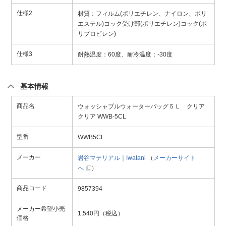
仕様2
材質：フィルム(ポリエチレン、ナイロン、ポリ
エステル)コック受け部(ポリエチレン)コック(ポ
リプロピレン)
仕様3
耐熱温度：60度、耐冷温度：-30度
基本情報
商品名
ウォッシャブルウォーターバッグ５Ｌ クリア
クリア WWB-5CL
型番
WWB5CL
メーカー
岩谷マテリアル｜Iwatani
（
メーカーサイト
へ
）
商品コード
9857394
メーカー希望小売
1,540円（税込）
価格