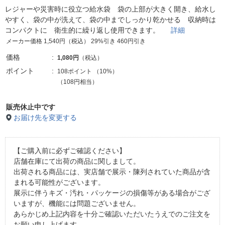
レジャーや災害時に役立つ給水袋 袋の上部が大きく開き、給水し
やすく、袋の中が洗えて、袋の中までしっかり乾かせる 収納時は
コンパクトに 衛生的に繰り返し使用できます。
詳細
メーカー価格 1,540円（税込） 29%引き 460円引き
価格
1,080円
（税込）
ポイント
108ポイント
（
10%
）
（108円相当）
販売休止中です
お届け先を変更する
【ご購入前に必ずご確認ください】
店舗在庫にて出荷の商品に関しまして。
出荷される商品には、実店舗で展示・陳列されていた商品が含
まれる可能性がございます。
展示に伴うキズ・汚れ・パッケージの損傷等がある場合がござ
いますが、機能には問題ございません。
あらかじめ上記内容を十分ご確認いただいたうえでのご注文を
お願い申し上げます。