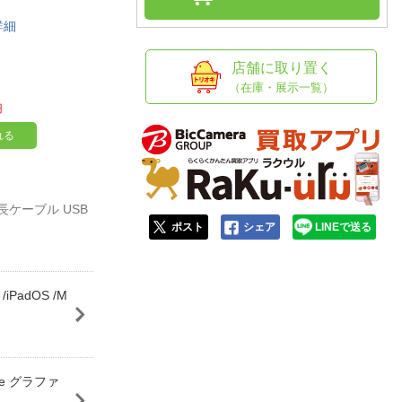
人窓口
詳細
R情報
店舗に取り置く
（在庫・展示一覧）
円
nglish / 中文
れる
延長ケーブル USB
ポスト
シェア
LINEで送る
iPadOS /M
ole グラファ