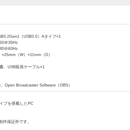
.2Gen1（USB3.0）Aタイプ×1
0＠30Hz
0＠60Hz
×25mm（W）×11mm（D）
、USB延長ケーブル×1
、Open Broadcaster Software（OBS）
）Aタイプを搭載したPC
/7は動作保証外です。