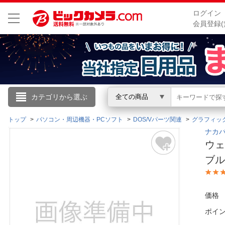
ログイン
会員登録(
こんにちは
カテゴリから選ぶ
全ての商品
ログイン
トップ
パソコン・周辺機器・PCソフト
DOS/Vパーツ関連
グラフィッ
ナカバヤ
ウェ
新規会員登録
ブル
会員メニュー
価格
お買いもの履歴
ポイ
閲覧履歴