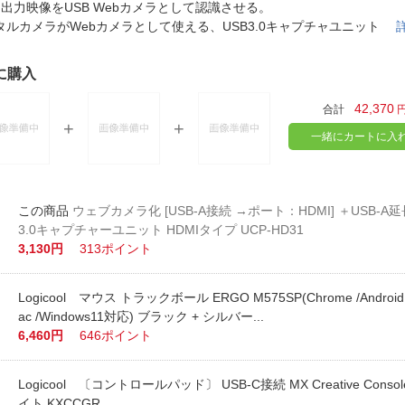
法
MI出力映像をUSB Webカメラとして認識させる。
よくある質問・お問合せ
タルカメラがWebカメラとして使える、USB3.0キャプチャユニット
I
ご利用規約
に購入
42,370
合計
E
一緒にカートに入
ウェブカメラ化 [USB-A接続 →ポート：HDMI] ＋USB-A
3.0キャプチャーユニット HDMIタイプ UCP-HD31
3,130円
313ポイント
Logicool マウス トラックボール ERGO M575SP(Chrome /Android /
ac /Windows11対応) ブラック + シルバー...
6,460円
646ポイント
Logicool 〔コントロールパッド〕 USB-C接続 MX Creative Cons
イト KXCCGR