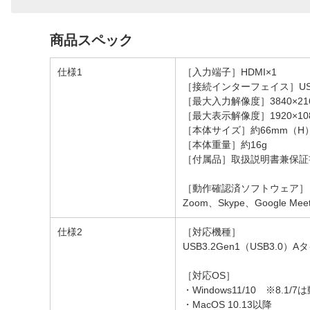
商品スペック
仕様1
［入力端子］HDMI×1
［接続インターフェイス］USB3
［最大入力解像度］3840×216
［最大表示解像度］1920×108
［本体サイズ］約66mm（H）
［本体重量］約16g
［付属品］取扱説明書兼保証書
［動作確認済ソフトウェア］
Zoom、Skype、Google Meet
仕様2
［対応機種］
USB3.2Gen1（USB3.0
［対応OS］
・Windows11/10 ※8.1
・MacOS 10.13以降