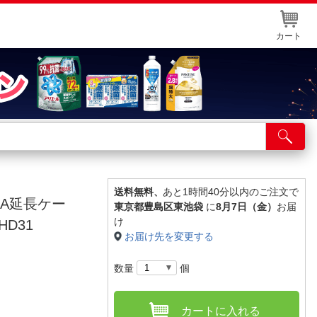
カート
店舗サービス
ット取り置き
イントカードWEB登録
送料無料、
あと1時間40分以内のご注文で
B-A延長ケー
東京都豊島区東池袋
に
8月7日（金）
お届
舗情報・店舗一覧
け
HD31
お届け先を変更する
取り寄せ品入荷状況照会
数量
個
カートに入れる