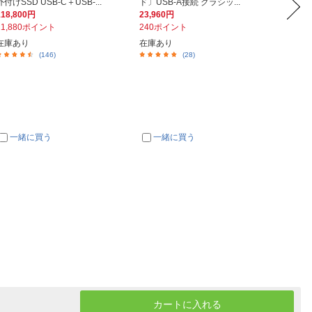
外付けSSD USB-C＋USB-...
ド〕USB-A接続 クラシッ...
エイター
118,800円
23,960円
22,97
11,880ポイント
240ポイント
2,29
在庫あり
在庫あり
在庫あ
(146)
(28)
一緒に買う
一緒に買う
一
カートに入れる