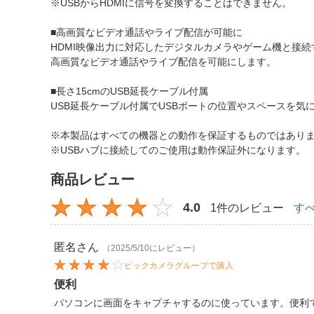
※USBからHDMIに信号を変換することはできません。
■高画質なビデオ通話やライブ配信が可能に
HDMI映像出力に対応したデジタルカメラやゲーム機と接続
高画質なビデオ通話やライブ配信を可能にします。
■長さ15cmのUSB延長ケーブル付属
USB延長ケーブル付属でUSBポートの位置やスペースを気
※本製品はすべての機器との動作を保証するものではあり
※USBハブに接続してのご使用は動作保証外になります。
商品レビュー
4.0
1件のレビュー
す
匿名
さん
（2025/5/10にレビュー）
ビックカメラグループで購入
便利
パソコンに画面をキャプチャするのに使っています。便利