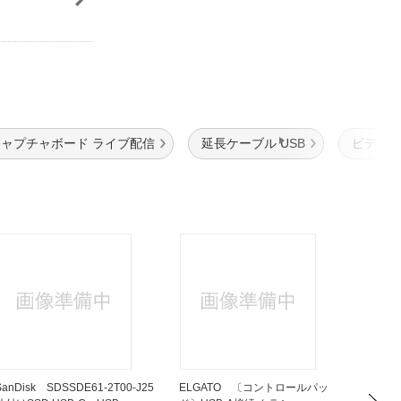
ャプチャボード ライブ配信
延長ケーブル USB
ビデオキ
SanDisk SDSSDE61-2T00-J25
ELGATO 〔コントロールパッ
Tour