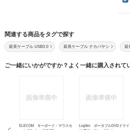
関連する商品をタグで探す
延長ケーブル USB3.0
延長ケーブル ナカバヤシ
延
ご一緒にいかがですか？よく一緒に購入されて
ックボール
ELECOM キーボード・マウスセ
Logitec ポータブルDVDドライ