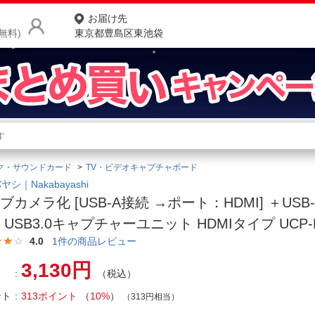
お届け先
無料)
東京都豊島区東池袋
商品をさがす
ランキングからさがす
ネ
ク・サウンドカード
TV・ビデオキャプチャボード
カテゴリ一覧からさがす
ポ
シ｜Nakabayashi
ブカメラ化 [USB-A接続 →ポート：HDMI] ＋US
店
 USB3.0キャプチャーユニット HDMIタイプ UCP-
お
4.0
1
件の商品レビュー
お客様サポート
3,130円
（税込）
ント
313ポイント
（
10%
）
ご利用ガイド
（313円相当）