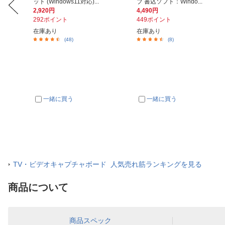
ット (Windows11対応)...
ブ 書込ソフト：Windo...
2,920円
4,490円
292ポイント
449ポイント
在庫あり
在庫あり
(48)
(8)
一緒に買う
一緒に買う
TV・ビデオキャプチャボード 人気売れ筋ランキングを見る
商品について
商品スペック