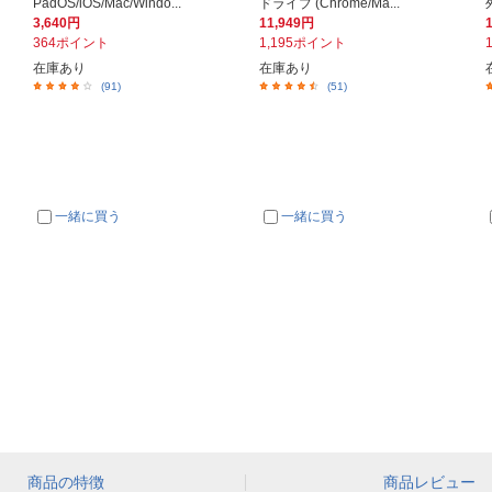
PadOS/iOS/Mac/Windo...
ドライブ (Chrome/Ma...
3,640円
11,949円
364ポイント
1,195ポイント
在庫あり
在庫あり
(91)
(51)
一緒に買う
一緒に買う
商品の特徴
商品レビュー