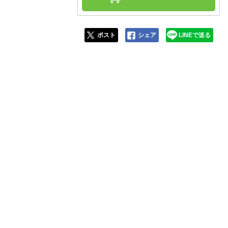
人窓口
R情報
ポスト
シェア
LINEで送る
nglish / 中文