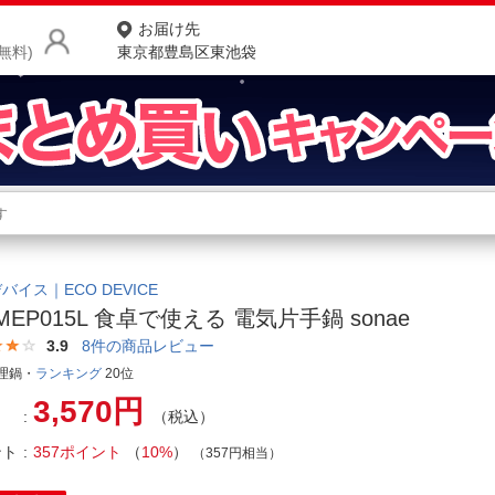
お届け先
無料)
東京都豊島区東池袋
商品をさがす
ランキングからさがす
ネ
カテゴリ一覧からさがす
ポ
バイス｜ECO DEVICE
-MEP015L 食卓で使える 電気片手鍋 sonae
店
3.9
8
件の商品レビュー
お
理鍋・
ランキング
20位
3,570円
お客様サポート
（税込）
ント
357ポイント
（
10%
）
（357円相当）
ご利用ガイド