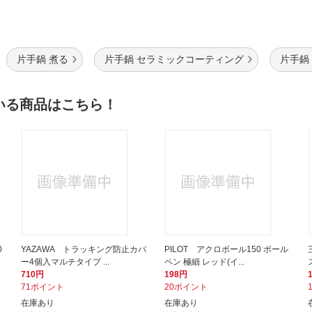
片手鍋 煮る
片手鍋 セラミックコーティング
片手鍋
いる商品はこちら！
0
YAZAWA トラッキング防止カバ
PILOT アクロボール150 ボール
ー4個入マルチタイプ ...
ペン 極細 レッド(イ...
710円
198円
71ポイント
20ポイント
在庫あり
在庫あり