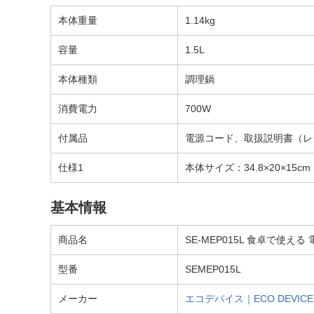
本体重量
1.14kg
容量
1.5L
本体種類
調理鍋
消費電力
700W
付属品
電源コード、取扱説明書（レ
仕様1
本体サイズ：34.8×20×15c
基本情報
商品名
SE-MEP015L 食卓で使える 
型番
SEMEP015L
メーカー
エコデバイス｜ECO DEVICE