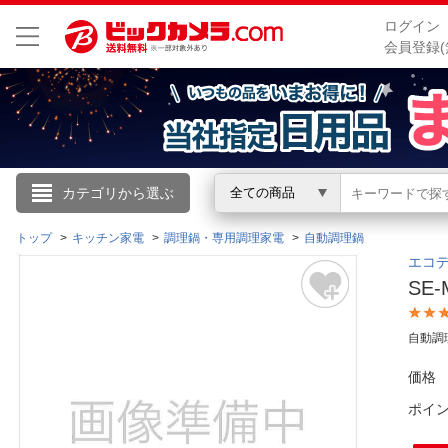
ログイン
会員登録(
こんにちは
カテゴリから選ぶ
全ての商品
ログイン
トップ
キッチン家電
調理鍋・専用調理家電
自動調理鍋
エコデ
SE
新規会員登録
自動調
会員メニュー
価格
お買いもの履歴
ポイ
閲覧履歴