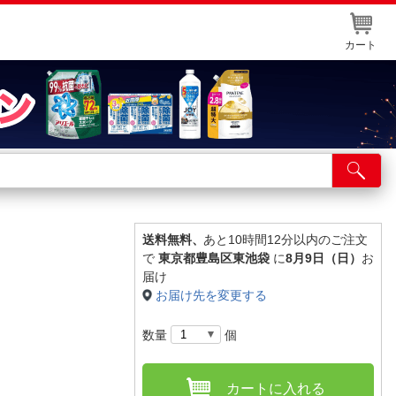
カート
店舗サービス
ット取り置き
イントカードWEB登録
送料無料、
あと10時間12分以内のご注文
で
東京都豊島区東池袋
に
8月9日（日）
お
舗情報・店舗一覧
届け
お届け先を変更する
取り寄せ品入荷状況照会
数量
個
カートに入れる