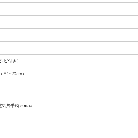
シピ付き）
m（直径20cm）
電気片手鍋 sonae