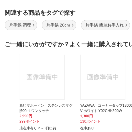
関連する商品をタグで探す
片手鍋 調理
片手鍋 20cm
片手鍋 簡単お手入れ
ご一緒にいかがですか？よく一緒に購入されて
象印マホービン ステンレスマグ
YAZAWA コーナータップ1300
[600ml ワンタッチ...
V ホワイト Y02CHK300W...
2,990円
1,300円
299ポイント
130ポイント
店在庫有り 2～3日出荷
在庫あり