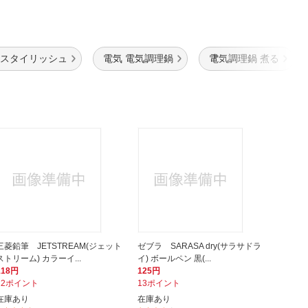
 スタイリッシュ
電気 電気調理鍋
電気調理鍋 煮る
三菱鉛筆 JETSTREAM(ジェット
ゼブラ SARASA dry(サラサドラ
ストリーム) カラーイ...
イ) ボールペン 黒(...
118円
125円
12ポイント
13ポイント
在庫あり
在庫あり