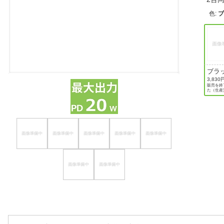
ほしいもの
色
:
お知らせ
ブラ
3,830
販売を終
た（生産