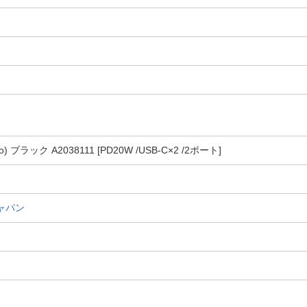
 Pro) ブラック A2038111 [PD20W /USB-C×2 /2ポート]
ジャパン