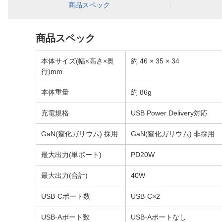
商品スペック
商品スペック
本体サイズ(幅×高さ×奥
約 46 × 35 × 34
行)mm
本体重量
約 86g
充電規格
USB Power Delivery対応
GaN(窒化ガリウム) 採用
GaN(窒化ガリウム) 非採用
最大出力(単ポート)
PD20W
最大出力(合計)
40W
USB-Cポート数
USB-C×2
USB-Aポート数
USB-Aポートなし