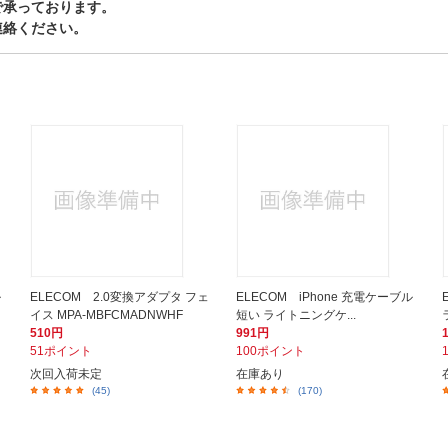
で承っております。
連絡ください。
ル
ELECOM 2.0変換アダプタ フェ
ELECOM iPhone 充電ケーブル
イス MPA-MBFCMADNWHF
短い ライトニングケ...
510円
991円
51ポイント
100ポイント
次回入荷未定
在庫あり
(45)
(170)