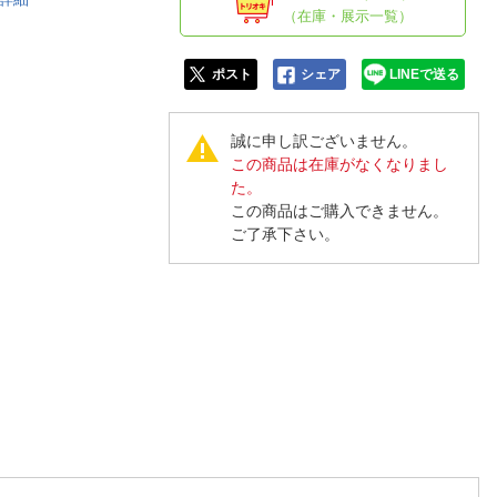
人窓口
（在庫・展示一覧）
R情報
ポスト
シェア
LINEで送る
誠に申し訳ございません。
この商品は在庫がなくなりまし
nglish / 中文
た。
この商品はご購入できません。
ご了承下さい。