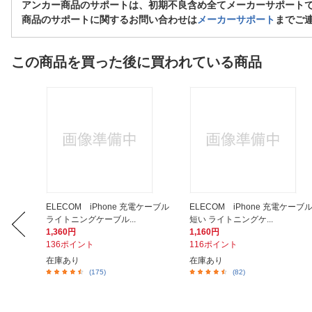
アンカー商品のサポートは、初期不良含め全てメーカーサポート
商品のサポートに関するお問い合わせは
メーカーサポート
までご
この商品を買った後に買われている商品
式 卓上
ELECOM iPhone 充電ケーブル
ELECOM iPhone 充電ケーブ
ライトニングケーブル...
短い ライトニングケ...
1,360円
1,160円
136ポイント
116ポイント
在庫あり
在庫あり
(175)
(82)