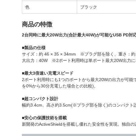
色
ブラック
商品の特徴
2台同時に最大20W出力(合計最大40W)が可能なUSB PD
■製品の仕様
サイズ：約 46 × 35 × 34mm ※プラグ部を除く、重さ：約 86g、入力：1
大出力：40W ※2ポート利用時は単ポート最大20W出力
■最大3倍速い充電スピード
2ポート利用時にも1つのポートから最大20Wの出力が可能で、
を0%から30分充電した場合との比較)。
■超コンパクト設計
幅約3.4cm、高さ約3.5cm(※プラグ部を除く)のコン
■安心の保護技術を搭載
新開発のActiveShieldを搭載し優れた安全性を実現