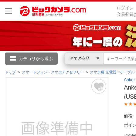
ログイン
会員登録(
こんにちは
カテゴリから選ぶ
全ての商品
ログイン
トップ
スマートフォン・スマホアクセサリー
スマホ用 充電器・ケーブル
Ank
Ank
新規会員登録
/US
会員メニュー
価格
お買いもの履歴
ポイ
閲覧履歴
2台