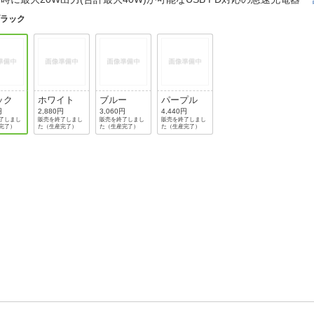
法
よくある質問・お問合せ
ブラック
I
ご利用規約
ック
ホワイト
ブルー
パープル
E
円
2,880円
3,060円
4,440円
了しまし
販売を終了しまし
販売を終了しまし
販売を終了しまし
完了）
た（生産完了）
た（生産完了）
た（生産完了）