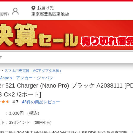
お届け先
無料)
東京都豊島区東池袋
商品をさがす
ランキングからさがす
ネ
スマホ用充電器（ACアダプタ単体）
カテゴリ一覧からさがす
ポ
er Japan｜アンカー・ジャパン
er 521 Charger (Nano Pro) ブラック A2038111 [
店
B-C×2 /2ポート]
お
4.7
43
件の商品レビュー
お客様サポート
3,830円
（税込）
ント
39ポイント
（39円相当）
ご利用ガイド
同時に最大20W出力(合計最大40W)が可能なUSB PD対応の急速充電器