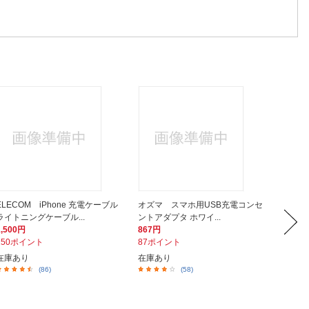
ELECOM iPhone 充電ケーブル
オズマ スマホ用USB充電コンセ
ELEC
ライトニングケーブル...
ントアダプタ ホワイ...
Type-
1,500円
867円
1,626
150ポイント
87ポイント
163ポ
在庫あり
在庫あり
在庫あ
(86)
(58)