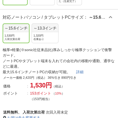
た（生産完了）
対応ノートパソコン / タブレットPCサイズ
：
～15.6イ
ンチ
～15.6インチ
～13.3インチ
1,530円
1,320円
入荷次第出荷
在庫あり
極厚×軽量(※sonic社従来品比)厚みしっかり極厚クッションで衝撃
ガード。
ノートPCやタブレット端末を入れての会社内の移動や通勤、通学な
どに最適。
最大15.6インチノートPCの収納が可能。
詳細
メーカー価格 2,420円（税込） 36%引き 890円引き
1,530円
価格
（税込）
ポイント
153ポイント
（
10%
）
（153円相当）
送料無料、
入荷次第出荷
次回入荷未定
お届け先を変更する