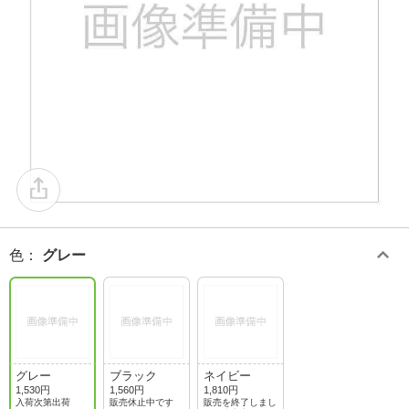
色
：
グレー
グレー
ブラック
ネイビー
1,530円
1,560円
1,810円
入荷次第出荷
販売休止中です
販売を終了しまし