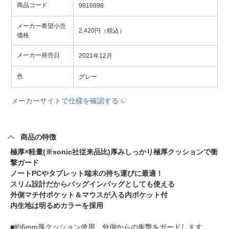
商品コード
9816898
メーカー希望小売
2,420円（税込）
価格
メーカー発売日
2021年12月
色
グレー
メーカーサイトで仕様を確認する
商品の特徴
極厚×軽量(※sonic社従来品比)厚みしっかり極厚クッションで衝
撃ガード
ノートPCやタブレット端末の持ち運びに最適！
スリム設計だからバッグインバッグとしても使える
外側マチ付ポケット＆マウスが入る内ポケット付
内生地は明るめカラーを採用
■約6mm厚クッション使用、外側からの衝撃をガードします。