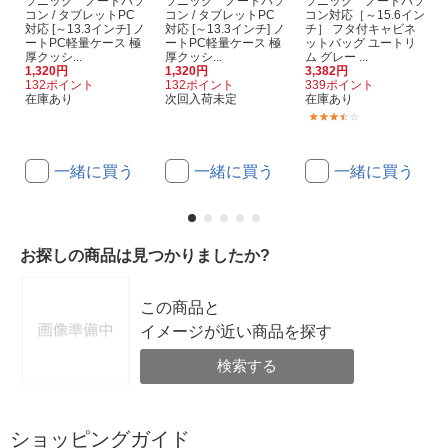
ソニック ノートパソ
ソニック ノートパソ
ソニック ノートパソ
コン / タブレットPC
コン / タブレットPC
コン対応［～15.6イン
対応 [～13.3インチ] ノ
対応 [～13.3インチ] ノ
チ］ フタ付キャビネ
ートPC軽量ケース 極
ートPC軽量ケース 極
ットバッグ ユートリ
厚クッシ...
厚クッシ...
ム グレー ...
1,320円
1,320円
3,382円
132ポイント
132ポイント
339ポイント
在庫あり
次回入荷未定
在庫あり
(2)
一緒に買う
一緒に買う
一緒に買う
お探しの商品は見つかりましたか?
この商品と
イメージが近い商品を探す
検索する
ショッピングガイド