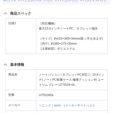
・PCソフト
パソコンケース・バッグ
パソコンバッグ
バッグインバッグ
商品スペック
仕様1
［対応機種］
最大15.6インチノートPC、タブレット端末
［サイズ］約410×300×34mm(取っ手を含まず)
［内寸］約380×275×30mm
［主要材質］ポリエステル
基本情報
商品名
ノートパソコン / タブレットPC対応 [～15.6イン
チ] ノートPC軽量ケース 極厚クッション付 ユー
トリム グレー UT-5528-GL
型番
UT5528GL
メーカー
ソニック｜sonic
（
メーカーサイトへ
）