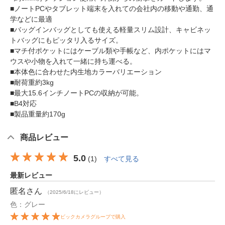
■ノートPCやタブレット端末を入れての会社内の移動や通勤、通
学などに最適
■バッグインバッグとしても使える軽量スリム設計、キャビネッ
トバッグにもピッタリ入るサイズ。
■マチ付ポケットにはケーブル類や手帳など、内ポケットにはマ
ウスや小物を入れて一緒に持ち運べる。
■本体色に合わせた内生地カラーバリエーション
■耐荷重約3kg
■最大15.6インチノートPCの収納が可能。
■B4対応
■製品重量約170g
商品レビュー
5.0
(
1
)
すべて見る
最新レビュー
匿名
さん
（2025/6/18にレビュー）
色：グレー
ビックカメラグループで購入