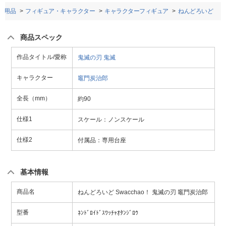
ー用品
フィギュア・キャラクター
キャラクターフィギュア
ねんどろいど
商品スペック
作品タイトル/愛称
鬼滅の刃
鬼滅
キャラクター
竈門炭治郎
全長（mm）
約90
仕様1
スケール：ノンスケール
仕様2
付属品：専用台座
基本情報
商品名
ねんどろいど Swacchao！ 鬼滅の刃 竈門炭治郎
型番
ﾈﾝﾄﾞﾛｲﾄﾞｽﾜｯﾁｬｵﾀﾝｼﾞﾛｳ