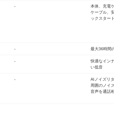
-
本体、充電ケース、USB
ケーブル、安全マニ
ックスタートガイド
-
最大36時間の長時間
-
快適なインナーイヤ
い低音
-
AIノイズリダクショ
周囲のノイズを除去
音声を通話相手に届