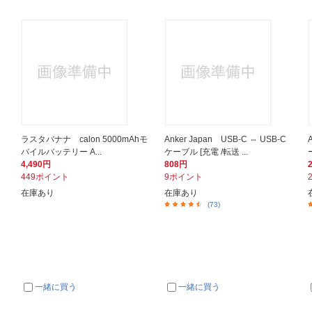
ラスタバナナ calon 5000mAhモ
Anker Japan USB-C ⇔ USB-C
バイルバッテリー A...
ケーブル [充電 /転送 ...
ー
4,490円
808円
449ポイント
9ポイント
在庫あり
在庫あり
(73)
一緒に買う
一緒に買う