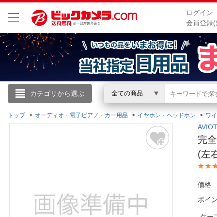
ログイン
会員登録(
こんにちは
カテゴリから選ぶ
全ての商品
ログイン
トップ
オーディオ・電子ピアノ・カー用品
イヤホン・ヘッドホン
ワイ
AVI
完全
新規会員登録
(左右
会員メニュー
価格
お買いもの履歴
ポイ
閲覧履歴
ケー