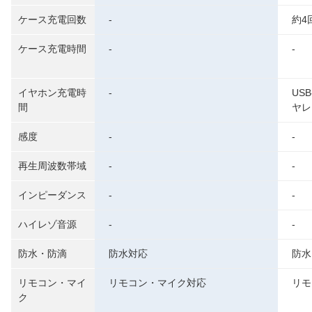
ケース充電回数
-
約4
ケース充電時間
-
-
イヤホン充電時
-
US
間
ヤレ
感度
-
-
再生周波数帯域
-
-
インピーダンス
-
-
ハイレゾ音源
-
-
防水・防滴
防水対応
防水
リモコン・マイ
リモコン・マイク対応
リモ
ク