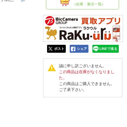
人窓口
（在庫・展示一覧）
R情報
nglish / 中文
ポスト
シェア
LINEで送る
誠に申し訳ございません。
この商品は在庫がなくなりまし
た。
この商品はご購入できません。
ご了承下さい。