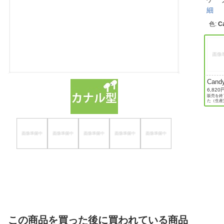
細
ほしいもの
色
:
C
お知らせ
Cand
White
6,820
販売を終
た（生産
この商品を買った後に買われている商品