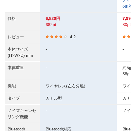
ノイ
oth
価格
6,820円
7,9
682pt
80pt
レビュー
4.2
本体サイズ
-
-
(H×W×D) mm
本体重量
-
約5
58
機能
ワイヤレス(左右分離)
ワイ
タイプ
カナル型
カナ
ノイズキャンセ
-
ノイ
リング機能
Bluetooth
Bluetooth対応
Blu