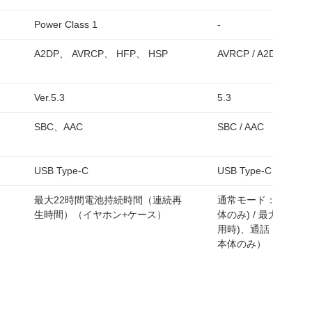
Power Class 1
-
A2DP、 AVRCP、 HFP、 HSP
AVRCP / A2DP / HFP
Ver.5.3
5.3
SBC、AAC
SBC / AAC
USB Type-C
USB Type-C
最大22時間電池持続時間（連続再
通常モード：最大6時
生時間）（イヤホン+ケース）
体のみ) / 最大36時
用時)、通話：最大4
本体のみ）