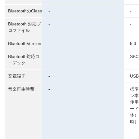
BluetoothのClass
-
-
Bluetooth 対応プ
-
-
ロファイル
BluetoothVersion
-
5.3
Bluetooth対応コ
-
SBC
ーデック
充電端子
-
USB
音楽再生時間
-
標準
ン本
使用
ード
体）
時）