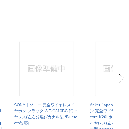
SONY｜ソニー 完全ワイヤレスイ
Anker Japan｜ア
d
ヤホン ブラック WF-C510BC [ワイ
ン 完全ワイヤレスイヤ
ヤレス(左右分離) /カナル型 /Blueto
core K20i ホワイト A
イ
oth対応]
イヤレス(左右分離) 