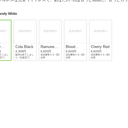
法
よくある質問・お問合せ
I
andy White
ご利用規約
E
y
Cola Black
Ramune
Blood
Cherry Red
Blue
Orange
円
4,308円
6,820円
6,820円
6,820円
了しまし
販売を終了しまし
店在庫有り 2～3日
店在庫有り 2～3日
店在庫有り 2～3日
完了）
た（生産完了）
出荷
出荷
出荷