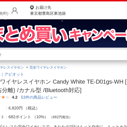
お届け先
無料)
東京都豊島区東池袋
商品をさがす
ランキングからさがす
ネ
ヤレスイヤホン
完全ワイヤレスイヤホン
カテゴリ一覧からさがす
ポ
OT｜アビオット
ワイヤレスイヤホン Candy White TE-D01gs-W
店
分離) /カナル型 /Bluetooth対応]
お
4.2
53
件の商品レビュー
お客様サポート
6,820円
（税込）
ント
682ポイント
（
10%
）
（682円相当）
ご利用ガイド
ブルレスな完全ワイヤレスで、あなたの?日はもっと自由に。もっと