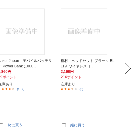
Anker Japan モバイルバッテリ
樫村 ヘッドセット ブラック BL-
Anke
 Power Bank (1000...
119 [ワイヤレス（...
ヤホン So
2,860円
2,160円
12,99
29ポイント
216ポイント
130ポ
在庫あり
在庫あり
在庫あ
(107)
(3)
一緒に買う
一緒に買う
一