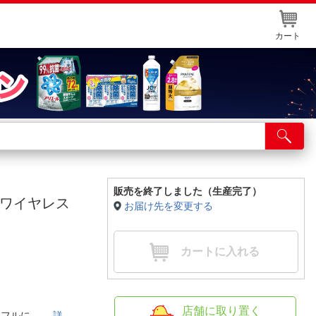
カート
店舗サービス
ット取り置き
イントカードWEB登録
販売を終了しました（生産完了）
H [ワイヤレス
お届け先を変更する
舗情報・店舗一覧
取り寄せ品入荷状況照会
カートに入れる
店舗に取り置く
カラフルに。
詳