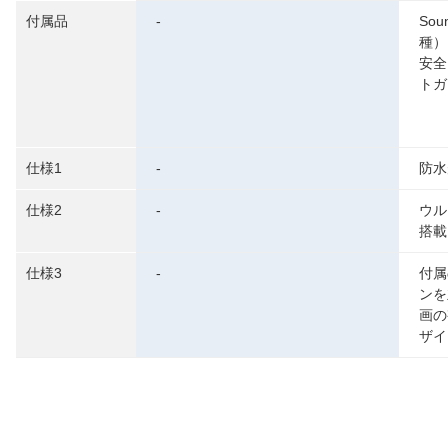
付属品
-
Sou
種）
安全
トガ
仕様1
-
防水
仕様2
-
ウル
搭載
仕様3
-
付属
ンを
画の
ザイ