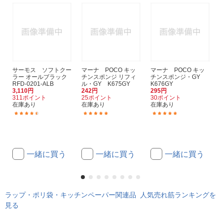
サーモス ソフトクー
マーナ POCO キッ
マーナ POCO キッ
ラー オールブラック
チンスポンジ リフィ
チンスポンジ・GY
RFD-0201-ALB
ル・GY K675GY
K676GY
3,110円
242円
295円
311ポイント
25ポイント
30ポイント
在庫あり
在庫あり
在庫あり
(2)
(5)
(5)
一緒に買う
一緒に買う
一緒に買う
ラップ・ポリ袋・キッチンペーパー関連品 人気売れ筋ランキングを
見る