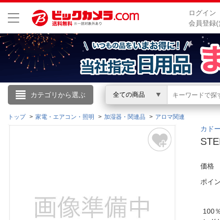
ログイン
会員登録(
こんにちは
カテゴリから選ぶ
全ての商品
ログイン
トップ
家電・エアコン・照明
加湿器・関連品
アロマ関連
カドー
ST
新規会員登録
価格
会員メニュー
ポイ
お買いもの履歴
10
閲覧履歴