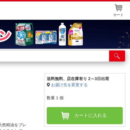
カート
店舗サービス
ット取り置き
イントカードWEB登録
送料無料、
店在庫有り 2～3日出荷
お届け先を変更する
舗情報・店舗一覧
数量
1
個
取り寄せ品入荷状況照会
カートに入れる
％天然精油をブレ