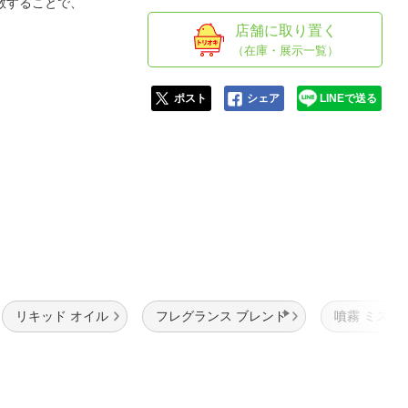
人窓口
散することで、
店舗に取り置く
R情報
（在庫・展示一覧）
ポスト
シェア
LINEで送る
nglish / 中文
リキッド オイル
フレグランス ブレンド
噴霧 ミスト