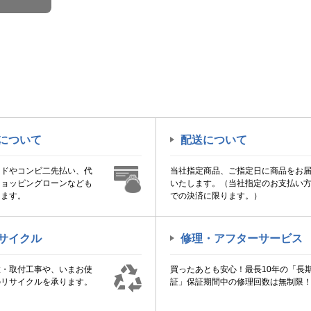
について
配送について
ードやコンビ二先払い、代
当社指定商品、ご指定日に商品をお
ショッピングローンなども
いたします。（当社指定のお支払い
けます。
での決済に限ります。）
サイクル
修理・アフターサービス
置・取付工事や、いまお使
買ったあとも安心！最長10年の「長
のリサイクルを承ります。
証」保証期間中の修理回数は無制限