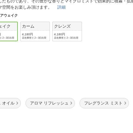
法
したものであり、その豊かな香りとマイクロミストで効果的に噴霧・拡
よくある質問・お問合せ
マ空間をお楽しみ頂けます。
詳細
I
ご利用規約
:
アウェイク
ェイク
カーム
クレンズ
円
4,180円
4,180円
り 2～3日出荷
店在庫有り 2～3日出荷
店在庫有り 2～3日出荷
E
 オイル
アロマ リフレッシュ
フレグランス ミスト