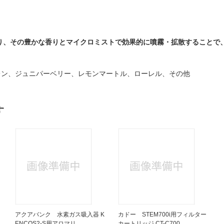
あり、その豊かな香りとマイクロミストで効果的に噴霧・拡散することで
グレン、ジュニパーベリー、レモンマートル、ローレル、その他
す
アクアバンク 水素ガス吸入器 K
カドー STEM700i用フィルター
ENCOS2-S用アロマリ...
カートリッジ CT-C700