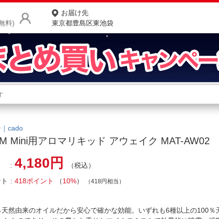
お届け先
無料)
東京都豊島区東池袋
商品をさがす
ランキングからさがす
ネ
カテゴリ一覧からさがす
ポ
｜cado
EM Mini用アロマリキッド アウェイク MAT-AW02
店
4,180円
（税込）
お
ント
418ポイント
（
10%
）
お客様サポート
（418円相当）
ご利用ガイド
0％天然由来のオイルだから安心で確かな効能。いずれも6種以上の100