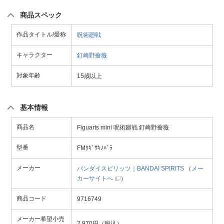
商品スペック
作品タイトル/愛称
呪術廻戦
キャラクター
釘崎野薔薇
対象年齢
15歳以上
基本情報
商品名
Figuarts mini 呪術廻戦 釘崎野薔薇
型番
FMｸｷﾞｻｷﾉﾊﾞﾗ
メーカー
バンダイスピリッツ｜BANDAI SPIRITS
（
メー
カーサイトへ
）
商品コード
9716749
メーカー希望小売
2,970円（税込）