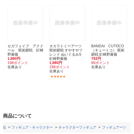
セガフェイブ アクド
タカラトミーアーツ
BANDAI CUTOCO
ール 呪術廻戦 釘崎
呪術廻戦 すやすやフ
（キュートコ） 呪術
野薔薇
レンド ぬいぐるみS
廻戦 釘崎野薔薇
1,980円
釘崎野薔薇
792円
198ポイント
1,980円
80ポイント
在庫あり
198ポイント
在庫あり
在庫あり
(2)
商品について
用品
フィギュア・キャラクター
キャラクターフィギュア
フィギュアーツ