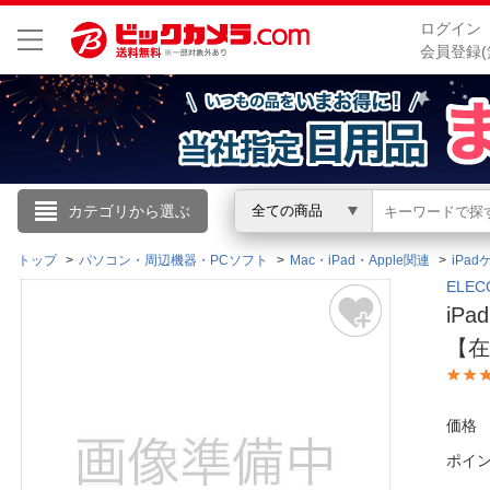
ログイン
会員登録(
こんにちは
カテゴリから選ぶ
全ての商品
ログイン
トップ
パソコン・周辺機器・PCソフト
Mac・iPad・Apple関連
iPad
ELE
iP
新規会員登録
【
会員メニュー
価格
お買いもの履歴
ポイ
閲覧履歴