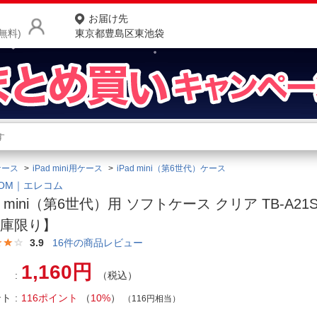
お届け先
無料)
東京都豊島区東池袋
商品をさがす
ランキングからさがす
ネ
ケース
iPad mini用ケース
iPad mini（第6世代）ケース
カテゴリ一覧からさがす
ポ
COM｜エレコム
ad mini（第6世代）用 ソフトケース クリア TB-A21
店
在庫限り】
お
3.9
16
件の商品レビュー
お客様サポート
1,160円
（税込）
ント
116ポイント
（
10%
）
ご利用ガイド
（116円相当）