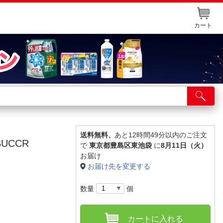
カート
店舗サービス
ット取り置き
イントカードWEB登録
送料無料、
あと12時間49分以内のご注文
SUCCR
で
東京都豊島区東池袋
に
8月11日（火）
舗情報・店舗一覧
お届け
お届け先を変更する
取り寄せ品入荷状況照会
数量
個
カートに入れる