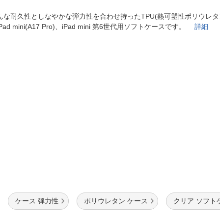
法
よくある質問・お問合せ
んな耐久性としなやかな弾力性を合わせ持ったTPU(熱可塑性ポリウレタ
I
ご利用規約
Pad mini(A17 Pro)、iPad mini 第6世代用ソフトケースです。
詳細
E
ケース 弾力性
ポリウレタン ケース
クリア ソフト