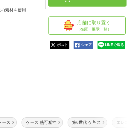
人窓口
ン)素材を使用
R情報
店舗に取り置く
（在庫・展示一覧）
nglish / 中文
ポスト
シェア
LINEで送る
ケース
ケース 熱可塑性
第6世代 ケース
エレコム