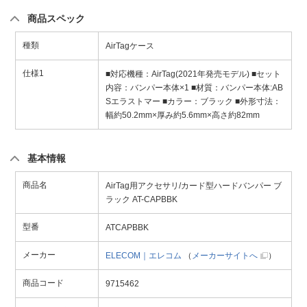
商品スペック
種類
AirTagケース
仕様1
■対応機種：AirTag(2021年発売モデル) ■セット
内容：バンパー本体×1 ■材質：バンパー本体:AB
Sエラストマー ■カラー：ブラック ■外形寸法：
幅約50.2mm×厚み約5.6mm×高さ約82mm
基本情報
商品名
AirTag用アクセサリ/カード型ハードバンパー ブ
ラック AT-CAPBBK
型番
ATCAPBBK
メーカー
ELECOM｜エレコム
（
メーカーサイトへ
）
商品コード
9715462