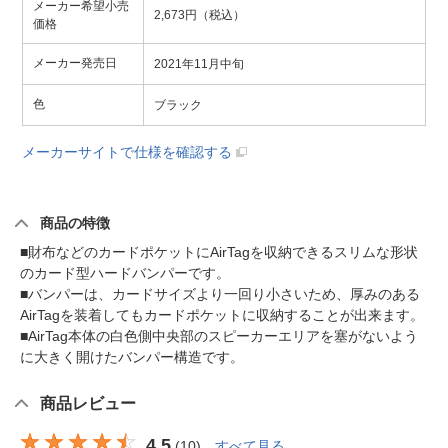
メーカー希望小売
2,673円（税込）
価格
メーカー発売日
2021年11月中旬
色
ブラック
メーカーサイトで仕様を確認する
商品の特徴
■財布などのカードポケットにAirTagを収納できるスリムな形状
のカード型ハードバンパーです。
■バンパーは、カードサイズより一回り小さいため、厚みのある
AirTagを装着してもカードポケットに収納することが出来ます。
■AirTag本体の白色側中央部のスピーカーエリアを塞がないよう
に大きく開けたバンパー構造です。
商品レビュー
4.5
(
10
)
すべて見る