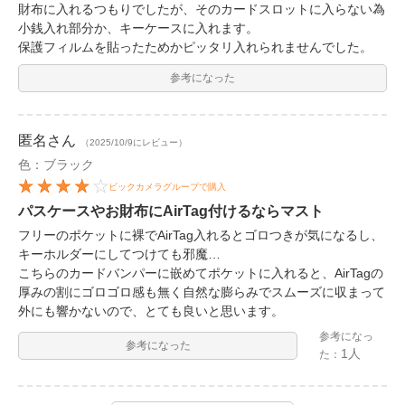
財布に入れるつもりでしたが、そのカードスロットに入らない為
小銭入れ部分か、キーケースに入れます。
保護フィルムを貼ったためかピッタリ入れられませんでした。
参考になった
匿名
さん
（2025/10/9にレビュー）
色：ブラック
ビックカメラグループで購入
パスケースやお財布にAirTag付けるならマスト
フリーのポケットに裸でAirTag入れるとゴロつきが気になるし、
キーホルダーにしてつけても邪魔…
こちらのカードバンパーに嵌めてポケットに入れると、AirTagの
厚みの割にゴロゴロ感も無く自然な膨らみでスムーズに収まって
外にも響かないので、とても良いと思います。
参考になっ
参考になった
1人
た：