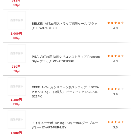
581円
59pt
BELKIN
AirTag用ストラップ保護ケース ブラッ
15
ク F8W974BTBLK
4.3
1,060円
106pt
PGA
AirTag用 抗菌シリコンストラップ Premium
Style ブラック PG-ATSC03BK
4.3
780円
78pt
DEFF
AirTag用シリコーン製ストラップ 「STRA
P for AirTag」（1個入） ピーチピンク DCS-ATS
3.6
S21PK
1,380円
138pt
アイキューラボ
Air Tag PUキーホルダー ブルー
グレー IQ-ART-PUR-LGY
5.0
1,980円