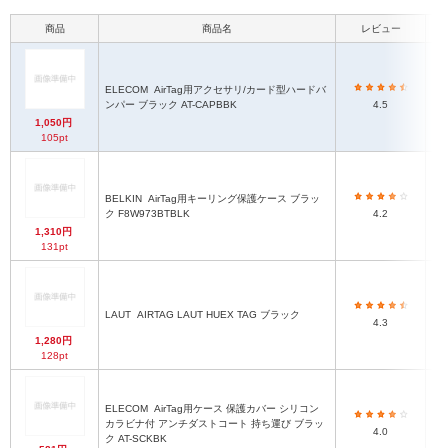
商品
商品名
レビュー
ELECOM
AirTag用アクセサリ/カード型ハードバ
ンパー ブラック AT-CAPBBK
4.5
1,050円
105pt
BELKIN
AirTag用キーリング保護ケース ブラッ
70
ク F8W973BTBLK
4.2
1,310円
131pt
LAUT
AIRTAG LAUT HUEX TAG ブラック
4.3
1,280円
128pt
ELECOM
AirTag用ケース 保護カバー シリコン
カラビナ付 アンチダストコート 持ち運び ブラッ
4.0
ク AT-SCKBK