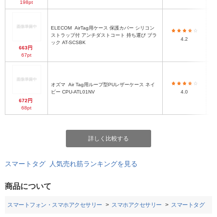
198pt
ELECOM
AirTag用ケース 保護カバー シリコン
ストラップ付 アンチダストコート 持ち運び ブラ
4.2
ック AT-SCSBK
663円
67pt
オズマ
Air Tag用ループ型PUレザーケース ネイ
ビー CPU-ATL01NV
4.0
672円
68pt
詳しく比較する
スマートタグ 人気売れ筋ランキングを見る
商品について
スマートフォン・スマホアクセサリー
スマホアクセサリー
スマートタグ