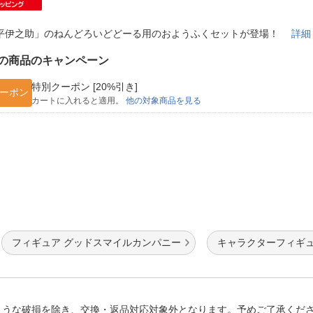
法
よくある質問・お問合せ
I
平伊之助」のねんどろいどどーる用のおようふくセットが登場！
詳細
ご利用規約
の商品のキャンペーン
特別クーポン [20%引き]
ーポン
カートに入れると適用。
他の対象商品を見る
E
フィギュア グッドスマイルカンパニー
キャラクターフィギュ
ような破損を除き、交換・返品対応対象外となります。予めご了承くだ