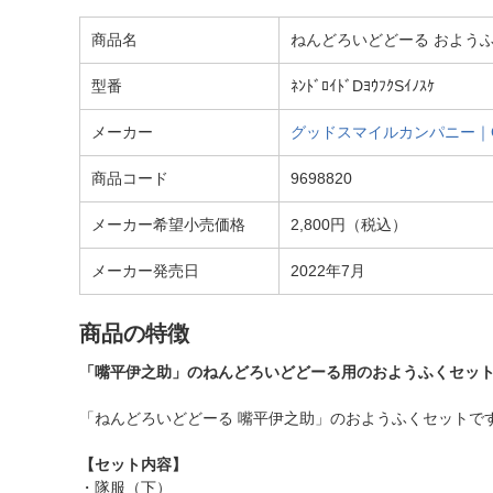
商品名
ねんどろいどどーる おようふ
型番
ﾈﾝﾄﾞﾛｲﾄﾞDﾖｳﾌｸSｲﾉｽｹ
メーカー
グッドスマイルカンパニー｜GOO
商品コード
9698820
メーカー希望小売価格
2,800円（税込）
メーカー発売日
2022年7月
商品の特徴
「嘴平伊之助」のねんどろいどどーる用のおようふくセッ
「ねんどろいどどーる 嘴平伊之助」のおようふくセットで
【セット内容】
・隊服（下）