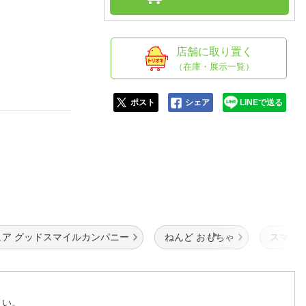
人窓口
R情報
店舗に取り置く
（在庫・展示一覧）
nglish / 中文
ポスト
シェア
LINEで送る
ア グッドスマイルカンパニー
ねんど おもちゃ
スマイル
さい。