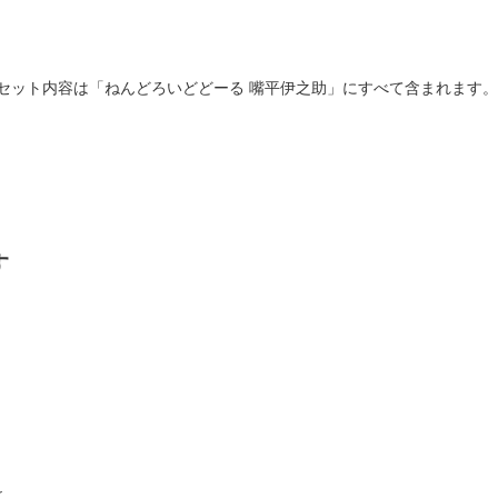
のセット内容は「ねんどろいどどーる 嘴平伊之助」にすべて含まれます。
。
す
r