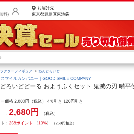
お届け先
無料)
東京都豊島区東池袋
商品をさがす
ランキングからさがす
ネ
ラクターフィギュア
ねんどろいど
カテゴリ一覧からさがす
ポ
スマイルカンパニー｜GOOD SMILE COMPANY
どろいどどーる おようふくセット 鬼滅の刃 嘴平
店
ー価格 2,800円（税込） 4％引き 120円引き
お
2,680円
お客様サポート
（税込）
ント
268ポイント
（
10%
）
（268円相当）
ご利用ガイド