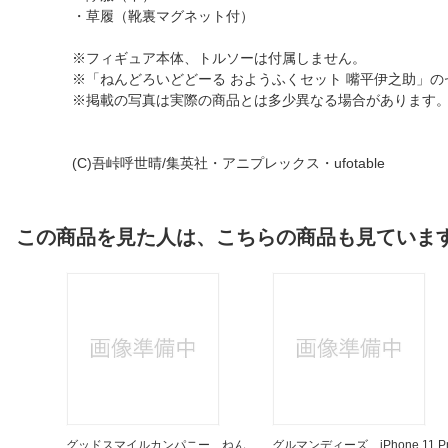
・草履（靴裏マグネット付）
※フィギュア本体、トルソーは付属しません。
※「ねんどろいどどーる おようふくセット 嘴平伊之助」
※掲載の写真は実際の商品とは多少異なる場合があります
(C)吾峠呼世晴/集英社・アニプレックス・ufotable
この商品を見た人は、こちらの商品も見ていま
グッドスマイルカンパニー ねん
グルマンディーズ iPhone 11 P