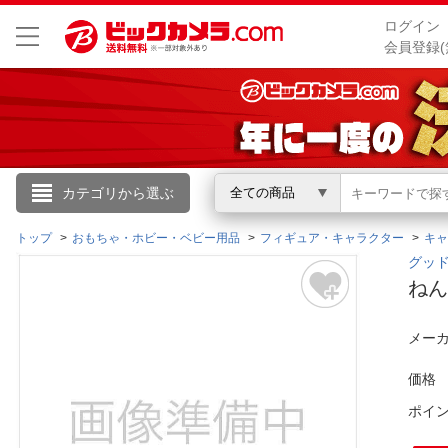
ログイン
会員登録(
こんにちは
カテゴリから選ぶ
全ての商品
ログイン
トップ
おもちゃ・ホビー・ベビー用品
フィギュア・キャラクター
キャ
グッド
ねん
新規会員登録
メーカ
会員メニュー
価格
お買いもの履歴
ポイ
閲覧履歴