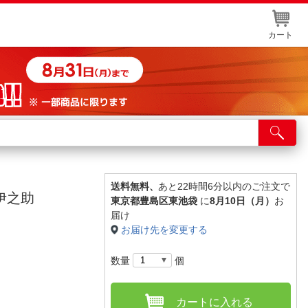
カート
店舗サービス
ット取り置き
イントカードWEB登録
送料無料、
あと22時間6分以内のご注文で
伊之助
東京都豊島区東池袋
に
8月10日（月）
お
舗情報・店舗一覧
届け
お届け先を変更する
取り寄せ品入荷状況照会
数量
個
カートに入れる