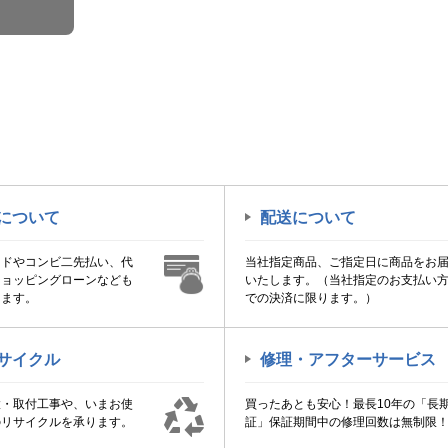
について
配送について
ードやコンビ二先払い、代
当社指定商品、ご指定日に商品をお
ショッピングローンなども
いたします。（当社指定のお支払い
けます。
での決済に限ります。）
サイクル
修理・アフターサービス
置・取付工事や、いまお使
買ったあとも安心！最長10年の「長
のリサイクルを承ります。
証」保証期間中の修理回数は無制限