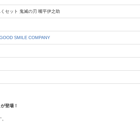
くセット 鬼滅の刃 嘴平伊之助
D SMILE COMPANY
トが登場！
す。