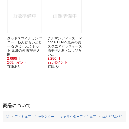
グッドスマイルカンパ
グルマンディーズ iP
ニー ねんどろいどど
hone 11 Pro 鬼滅の刃
ーる おようふくセッ
スクエアガラスケース
ト 鬼滅の刃 嘴平伊之
嘴平伊之助 <はしびら
助
い...
2,680円
2,280円
268ポイント
228ポイント
在庫あり
在庫あり
商品について
ー用品
フィギュア・キャラクター
キャラクターフィギュア
ねんどろいど