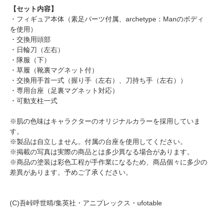
【セット内容】
・フィギュア本体（素足パーツ付属、archetype：Manのボディ
を使用）
・交換用頭部
・日輪刀（左右）
・隊服（下）
・草履（靴裏マグネット付）
・交換用手首一式（握り手（左右）、刀持ち手（左右））
・専用台座（足裏マグネット対応）
・可動支柱一式
※肌の色味はキャラクターのオリジナルカラーを採用していま
す。
※製品は自立しません。付属の台座を使用してください。
※掲載の写真は実際の商品とは多少異なる場合があります。
※商品の塗装は彩色工程が手作業になるため、商品個々に多少の
差異があります。予めご了承ください。
(C)吾峠呼世晴/集英社・アニプレックス・ufotable