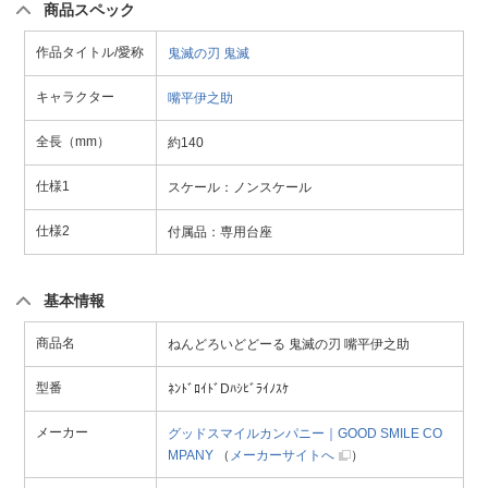
商品スペック
作品タイトル/愛称
鬼滅の刃
鬼滅
キャラクター
嘴平伊之助
全長（mm）
約140
仕様1
スケール：ノンスケール
仕様2
付属品：専用台座
基本情報
商品名
ねんどろいどどーる 鬼滅の刃 嘴平伊之助
型番
ﾈﾝﾄﾞﾛｲﾄﾞDﾊｼﾋﾞﾗｲﾉｽｹ
メーカー
グッドスマイルカンパニー｜GOOD SMILE CO
MPANY
（
メーカーサイトへ
）