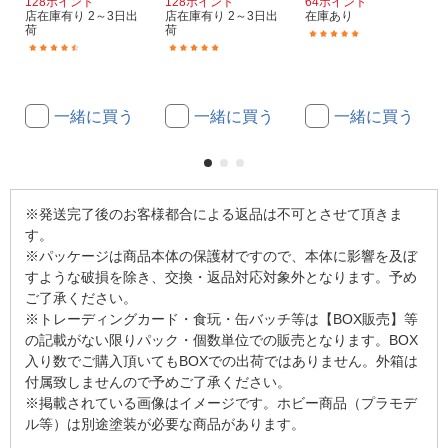
128ポイント
128ポイント
64ポイント
店在庫有り 2～3日出
店在庫有り 2～3日出
在庫あり
荷
荷
(22)
(15)
(2)
一緒に買う
一緒に買う
一緒に買う
※発送完了後のお客様都合による返品は不可とさせて頂きま
す。
※パッケージは商品本体の保護材ですので、本体に影響を及ぼ
すような破損を除き、交換・返品対応対象外となります。予め
ご了承ください。
※トレーディングカード・食玩・缶バッチ等は【BOX販売】等
の記載がない限りパック・個数単位での販売となります。BOX
入り数でご購入頂いてもBOXでの出荷ではありません。外箱は
付属致しませんので予めご了承ください。
※掲載されている画像はイメージです。ホビー商品（プラモデ
ル等）は別途塗装が必要な商品があります。