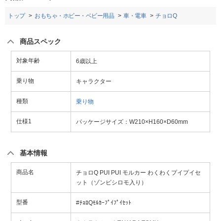
トップ
おもちゃ・ホビー・ベビー用品
車・電車
チョロQ
商品スペック
対象年齢
6歳以上
乗り物
キャラクター
種類
乗り物
仕様1
パッケージサイズ：W210×H160×D60mm
基本情報
商品名
チョロQ PUI PUI モルカー わくわくプイプイセ
ット（ゾンビシロモ入り）
型番
#ﾁｮﾛQﾓﾙｶｰﾌﾟｲﾌﾟｲｾｯﾄ