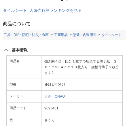
タイルシート 人気売れ筋ランキングを見る
商品について
工具・DIY・防犯・防災・金庫
工事用品
塗装・内装用品
タイルシート
基本情報
商品名
強さ約４倍一段分１枚ずつ切れてる障子紙 ２
８ｃｍ×９４ｃｍ１０枚入り 腰板付障子２枚分
さくら
型番
ｷﾚﾃﾙﾐﾉﾊﾞﾝｻｸﾗ
メーカー
大直｜ONAO
商品コード
9693431
色
さくら