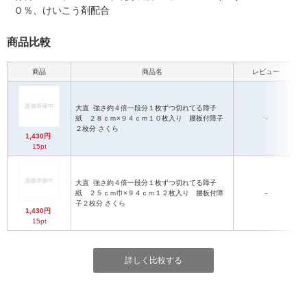
０％、けいこう剤配合
商品比較
商品
商品名
レビュー
大直
強さ約４倍一段分１枚ずつ切れてる障子
紙 ２８ｃｍ×９４ｃｍ１０枚入り 腰板付障子
-
２枚分 さくら
1,430円
15pt
大直
強さ約４倍一段分１枚ずつ切れてる障子
紙 ２５ｃｍ巾×９４ｃｍ１２枚入り 腰板付障
-
子２枚分 さくら
1,430円
15pt
詳しく比較する