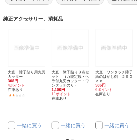
純正アクセサリー、消耗品
大直 障子貼り用丸刃
大直 障子貼り３点セ
大直 ワンタッチ障子
カッター
ット （万能定規・ヘ
紙のはがし剤 ２５０
308円
ラ付丸刃カッター・ワ
ｃｃ
4ポイント
ンタッチのり）
506円
在庫あり
1,100円
6ポイント
11ポイント
在庫あり
(1)
在庫あり
一緒に買う
一緒に買う
一緒に買う