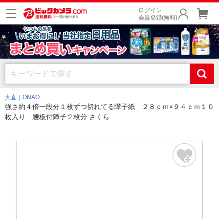
ログイン
会員登録(無料)
大直｜ONAO
強さ約４倍一段分１枚ずつ切れてる障子紙 ２８ｃｍ×９４ｃｍ１０
枚入り 腰板付障子２枚分 さくら