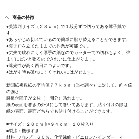
商品の特徴
●美濃判サイズ（２８ｃｍ）で１段分ずつ切ってある障子紙で
す。
●あらかじめ切れているので簡単に貼り替えることができます。
●障子戸を立てたままでの作業が可能です。
●丈夫で破れにくく厚手の紙なのでカッターでの切れもよく、弛
まずにピンと張るのできれいに仕上がります。
●遮光性が高く西日につよいです。
●はがす時も破れにくくきれいにはがせます。
新聞紙複数紙の平均値７７ｋｐａ（当社調べ）に対して、約４倍
の強さ
腰板付障子が２枚（一間分）貼れます。
紙の表面を巻きの外側にして巻いてあります。貼り付けの際は、
紙の表面、裏面どちらでも貼り付けることができます。
■サイズ：２８ｃｍ巾×９４ｃｍ １０枚入り
■製法：機械すき
材料：パルプ ６０％、化学繊維・ビニロンバインダー ４