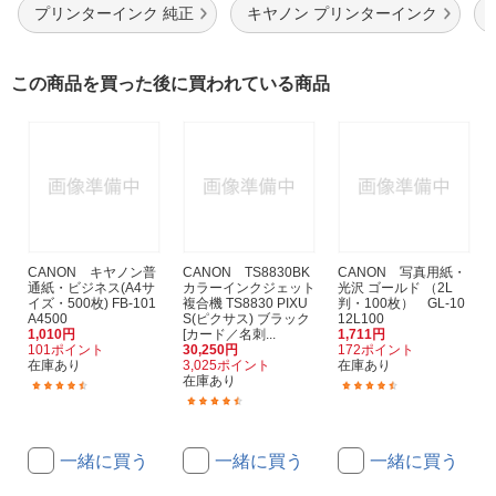
プリンターインク 純正
キヤノン プリンターインク
この商品を買った後に買われている商品
CANON キヤノン普
CANON TS8830BK
CANON 写真用紙・
通紙・ビジネス(A4サ
カラーインクジェット
光沢 ゴールド （2L
イズ・500枚) FB-101
複合機 TS8830 PIXU
判・100枚） GL-10
A4500
S(ピクサス) ブラック
12L100
1,010円
[カード／名刺...
1,711円
101ポイント
30,250円
172ポイント
在庫あり
3,025ポイント
在庫あり
在庫あり
(197)
(167)
(40)
一緒に買う
一緒に買う
一緒に買う