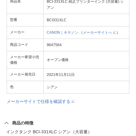
商品名
BCI-331XLC 純正プリンターインク (大容量) シ
アン
型番
BCI331XLC
メーカー
CANON｜キヤノン
（
メーカーサイトへ
）
商品コード
9647564
メーカー希望小売
オープン価格
価格
メーカー発売日
2021年11月11日
色
シアン
メーカーサイトで仕様を確認する
商品の特徴
インクタンク BCI-331XLC シアン（大容量）