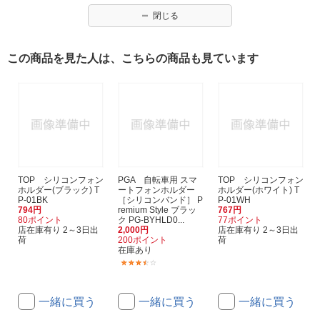
閉じる
この商品を見た人は、こちらの商品も見ています
TOP シリコンフォン
PGA 自転車用 スマ
TOP シリコンフォン
ホルダー(ブラック) T
ートフォンホルダー
ホルダー(ホワイト) T
P-01BK
［シリコンバンド］ P
P-01WH
794円
remium Style ブラッ
767円
80ポイント
ク PG-BYHLD0...
77ポイント
店在庫有り 2～3日出
2,000円
店在庫有り 2～3日出
荷
200ポイント
荷
在庫あり
(2)
一緒に買う
一緒に買う
一緒に買う