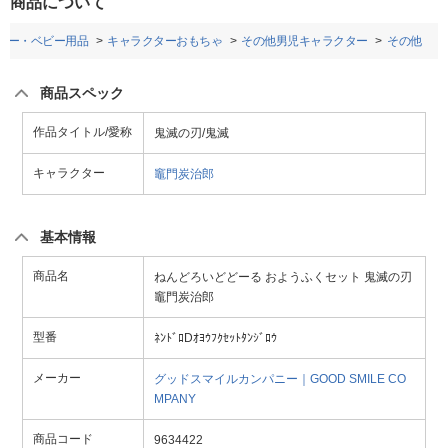
商品について
ビー・ベビー用品
キャラクターおもちゃ
その他男児キャラクター
その他
商品スペック
作品タイトル/愛称
鬼滅の刃/鬼滅
キャラクター
竈門炭治郎
基本情報
商品名
ねんどろいどどーる おようふくセット 鬼滅の刃
竈門炭治郎
型番
ﾈﾝﾄﾞﾛDｵﾖｳﾌｸｾｯﾄﾀﾝｼﾞﾛｳ
メーカー
グッドスマイルカンパニー｜GOOD SMILE CO
MPANY
商品コード
9634422