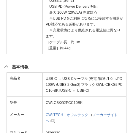
USB3.2 (Gen2)
USB PD (Power Delivery)対応
最大 100W (20V/5A) 充電対応
※USB PDをご利用になるには接続する機器が
PD対応である必要があります。
※充電環境により供給される電流値は異なり
ます。
［ケーブル長］約 1m
［重量］約 44g
基本情報
商品名
USB-C ⇔ USB-Cケーブル [充電 /転送 /1.0m /PD
100W /USB3.2 Gen2] ブラック OWL-CBKG2PC
C10-BK [USB-C ⇔ USB-C]
型番
OWLCBKG2PCC10BK
メーカー
OWLTECH｜オウルテック
（
メーカーサイト
へ
）
商品コード
9599230