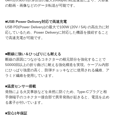
の動画・画像などのデータ転送が可能です。
■USB Power Delivery対応で高速充電
USB PD(Power Delivery)の最大で100W (20V / 5A) の高出力に対
応しているため、Power Deliveryに対応した機器を接続すること
で高速充電が可能です。
■断線に強い＆ひっぱりにも耐える
断線の原因につながるコネクターの根元部分を強化することで
50000回以上の折り曲げに耐える強化構造を実現。ケーブル内部
にひっぱり強度の高く、防弾チョッキなどに使用される繊維、ア
ラミド繊維を使用しています。
■温度センサー搭載
発熱による火災事故などを未然に防ぐため、Type-Cプラグと相
手側端子のコネクター接合部で異常発熱が起きると、電流を止め
る素子が付いています。
■安心1年保証