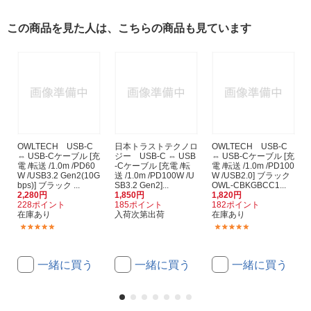
この商品を見た人は、こちらの商品も見ています
OWLTECH USB-C
日本トラストテクノロ
OWLTECH USB-C
⇔ USB-Cケーブル [充
ジー USB-C ⇔ USB
⇔ USB-Cケーブル [充
電 /転送 /1.0m /PD60
-Cケーブル [充電 /転
電 /転送 /1.0m /PD100
W /USB3.2 Gen2(10G
送 /1.0m /PD100W /U
W /USB2.0] ブラック
bps)] ブラック ...
SB3.2 Gen2]...
OWL-CBKGBCC1...
2,280円
1,850円
1,820円
228ポイント
185ポイント
182ポイント
在庫あり
入荷次第出荷
在庫あり
(2)
(4)
一緒に買う
一緒に買う
一緒に買う