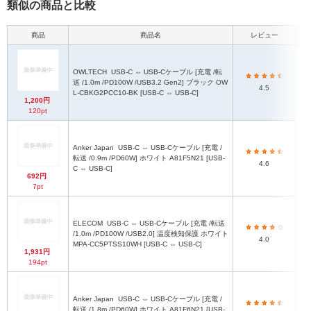
類似の商品と比較
商品
商品名
レビュー
OWLTECH
USB-C ⇔ USB-Cケーブル [充電 /転
送 /1.0m /PD100W /USB3.2 Gen2] ブラック OW
4.5
L-CBKG2PCC10-BK [USB-C ⇔ USB-C]
1,200円
120pt
Anker Japan
USB-C ⇔ USB-Cケーブル [充電 /
転送 /0.9m /PD60W] ホワイト A81F5N21 [USB-
4.6
C ⇔ USB-C]
692円
7pt
ELECOM
USB-C ⇔ USB-Cケーブル [充電 /転送
/1.0m /PD100W /USB2.0] 温度検知保護 ホワイト
4.0
MPA-CC5PTSS10WH [USB-C ⇔ USB-C]
1,931円
194pt
Anker Japan
USB-C ⇔ USB-Cケーブル [充電 /
転送 /1.8m /PD60W] ホワイト A81F6N21 [USB-