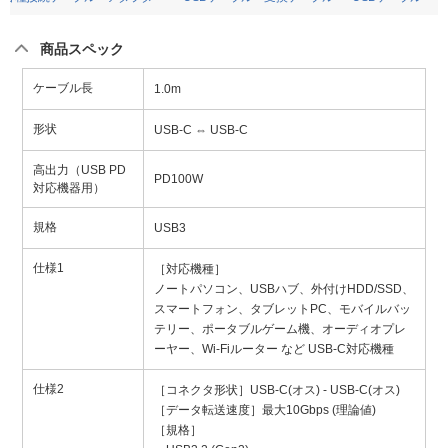
商品スペック
ケーブル長
1.0m
形状
USB-C ⇔ USB-C
高出力（USB PD
PD100W
対応機器用）
規格
USB3
仕様1
［対応機種］
ノートパソコン、USBハブ、外付けHDD/SSD、
スマートフォン、タブレットPC、モバイルバッ
テリー、ポータブルゲーム機、オーディオプレ
ーヤー、Wi-Fiルーター など USB-C対応機種
仕様2
［コネクタ形状］USB-C(オス) - USB-C(オス)
［データ転送速度］最大10Gbps (理論値)
［規格］