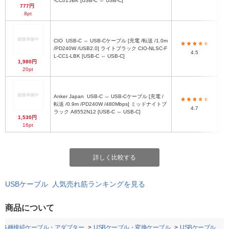
-CC015BK [USB-C ⇔ USB-C]
777円
8pt
CIO
USB-C ⇔ USB-Cケーブル [充電 /転送 /1.0m
/PD240W /USB2.0] ライトブラック CIO-NLSC-F
4.5
L-CC1-LBK [USB-C ⇔ USB-C]
1,980円
20pt
Anker Japan
USB-C ⇔ USB-Cケーブル [充電 /
転送 /0.9m /PD240W /480Mbps] ミッドナイトブ
4.7
ラック A8552N12 [USB-C ⇔ USB-C]
1,530円
16pt
詳しく比較する
USBケーブル 人気売れ筋ランキングを見る
商品について
各種接続ケーブル・アダプター
USBケーブル・変換ケーブル
USBケーブル