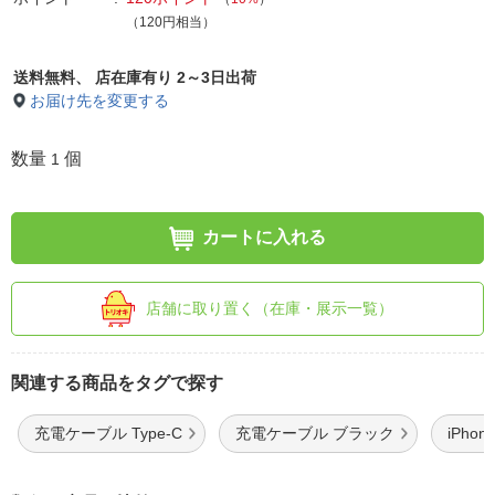
（120円相当）
送料無料、
店在庫有り 2～3日出荷
お届け先を変更する
数量
個
1
カートに入れる
店舗に取り置く（在庫・展示一覧）
関連する商品をタグで探す
充電ケーブル Type-C
充電ケーブル ブラック
iPho