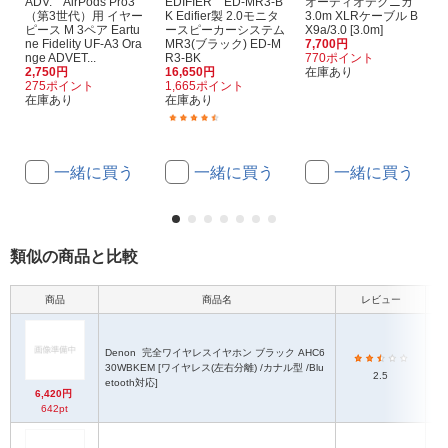
ADV. AirPods Pro3
EDIFIER ED-MR3-B
オーディオテクニカ
（第3世代）用 イヤー
K Edifier製 2.0モニタ
3.0m XLRケーブル B
ピース M 3ペア Eartu
ースピーカーシステム
X9a/3.0 [3.0m]
ne Fidelity UF-A3 Ora
MR3(ブラック) ED-M
7,700円
nge ADVET...
R3-BK
770ポイント
2,750円
16,650円
在庫あり
275ポイント
1,665ポイント
在庫あり
在庫あり
(3)
一緒に買う
一緒に買う
一緒に買う
類似の商品と比較
商品
商品名
レビュー
本体
Denon
完全ワイヤレスイヤホン ブラック AHC6
30WBKEM [ワイヤレス(左右分離) /カナル型 /Blu
2.5
etooth対応]
6,420円
642pt