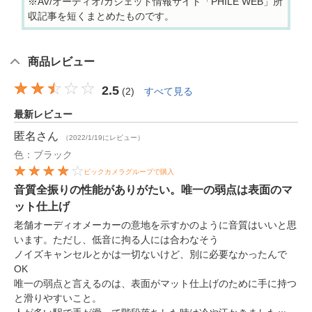
※AV/オーディオ/ガジェット情報サイト「PHILE WEB」所
収記事を短くまとめたものです。
商品レビュー
2.5
(
2
)
すべて見る
最新レビュー
匿名
さん
（2022/1/19にレビュー）
色：ブラック
ビックカメラグループで購入
音質全振りの性能がありがたい。唯一の弱点は表面のマ
ット仕上げ
老舗オーディオメーカーの意地を示すかのように音質はいいと思
います。ただし、低音に拘る人には合わなそう
ノイズキャンセルとかは一切ないけど、別に必要なかったんで
OK
唯一の弱点と言えるのは、表面がマット仕上げのために手に持つ
と滑りやすいこと。