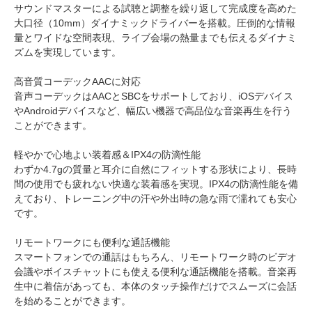
サウンドマスターによる試聴と調整を繰り返して完成度を高めた
大口径（10mm）ダイナミックドライバーを搭載。圧倒的な情報
量とワイドな空間表現、ライブ会場の熱量までも伝えるダイナミ
ズムを実現しています。
高音質コーデックAACに対応
音声コーデックはAACとSBCをサポートしており、iOSデバイス
やAndroidデバイスなど、幅広い機器で高品位な音楽再生を行う
ことができます。
軽やかで心地よい装着感＆IPX4の防滴性能
わずか4.7gの質量と耳介に自然にフィットする形状により、長時
間の使用でも疲れない快適な装着感を実現。IPX4の防滴性能を備
えており、トレーニング中の汗や外出時の急な雨で濡れても安心
です。
リモートワークにも便利な通話機能
スマートフォンでの通話はもちろん、リモートワーク時のビデオ
会議やボイスチャットにも使える便利な通話機能を搭載。音楽再
生中に着信があっても、本体のタッチ操作だけでスムーズに会話
を始めることができます。