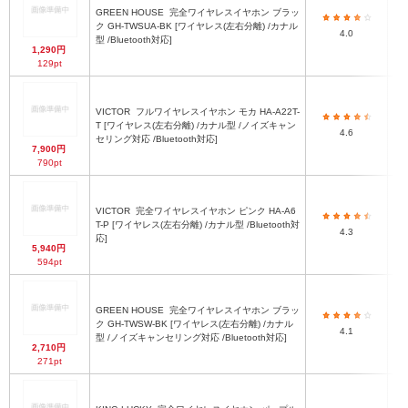
GREEN HOUSE
完全ワイヤレスイヤホン ブラッ
ク GH-TWSUA-BK [ワイヤレス(左右分離) /カナル
H
4.0
型 /Bluetooth対応]
1,290円
129pt
VICTOR
フルワイヤレスイヤホン モカ HA-A22T-
T [ワイヤレス(左右分離) /カナル型 /ノイズキャン
4.6
セリング対応 /Bluetooth対応]
7,900円
790pt
VICTOR
完全ワイヤレスイヤホン ピンク HA-A6
T-P [ワイヤレス(左右分離) /カナル型 /Bluetooth対
（H
4.3
応]
5,940円
594pt
GREEN HOUSE
完全ワイヤレスイヤホン ブラッ
ク GH-TWSW-BK [ワイヤレス(左右分離) /カナル
H
4.1
型 /ノイズキャンセリング対応 /Bluetooth対応]
2,710円
271pt