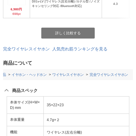
D01v-LV [ワイヤレス(左右分離) /カナル型 /ノイズ
4.3
キャンセリング対応 /Bluetooth対応]
6,980円
698pt
詳しく比較する
完全ワイヤレスイヤホン 人気売れ筋ランキングを見る
商品について
用品
イヤホン・ヘッドホン
ワイヤレスイヤホン
完全ワイヤレスイヤホン
商品スペック
本体サイズ(H×W×
35×22×23
D) mm
本体重量
4.7g×２
機能
ワイヤレス(左右分離)