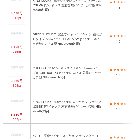
KING LUCKY
完全ワイヤレスイヤホン パープル
i239PR [ワイヤレス(左右分離) /イヤーカフ型 /Blu
約
4.3
etooth対応]
3,420円
342pt
GREEN HOUSE
完全ワイヤレスイヤホン 寝なが
らタイプ シルバー GH-TWEA-SV [ワイヤレス(左
H
4.0
右分離) /カナル型 /Bluetooth対応]
2,150円
215pt
CHEERO
フルワイヤレスイヤホン cheero パー
プル CHE-646-PU [ワイヤレス(左右分離) /イヤー
4.3
カフ型 /Bluetooth対応]
3,980円
398pt
KING LUCKY
完全ワイヤレスイヤホン ブラック
i239BK [ワイヤレス(左右分離) /イヤーカフ型 /Blu
約
4.3
etooth対応]
3,620円
362pt
AVIOT
完全ワイヤレスイヤホン ラベンダー TE-