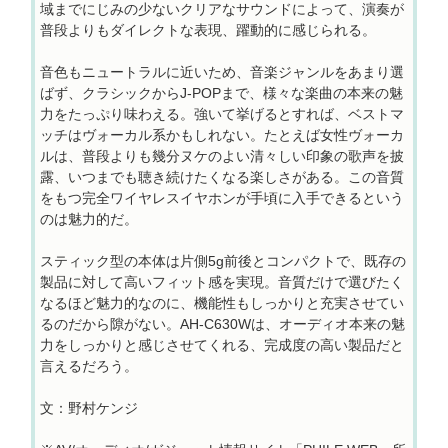
域までにじみの少ないクリアなサウンドによって、演奏が
普段よりもダイレクトな表現、躍動的に感じられる。
音色もニュートラルに近いため、音楽ジャンルをあまり選
ばず、クラシックからJ-POPまで、様々な楽曲の本来の魅
力をたっぷり味わえる。強いて挙げるとすれば、ベストマ
ッチはヴォーカル系かもしれない。たとえば女性ヴォーカ
ルは、普段よりも幾分ヌケのよい清々しい印象の歌声を披
露、いつまでも聴き続けたくなる楽しさがある。この音質
をもつ完全ワイヤレスイヤホンが手頃に入手できるという
のは魅力的だ。
スティック型の本体は片側5g前後とコンパクトで、既存の
製品に対して高いフィット感を実現。音質だけで選びたく
なるほど魅力的なのに、機能性もしっかりと充実させてい
るのだから隙がない。AH-C630Wは、オーディオ本来の魅
力をしっかりと感じさせてくれる、完成度の高い製品だと
言えるだろう。
文：野村ケンジ