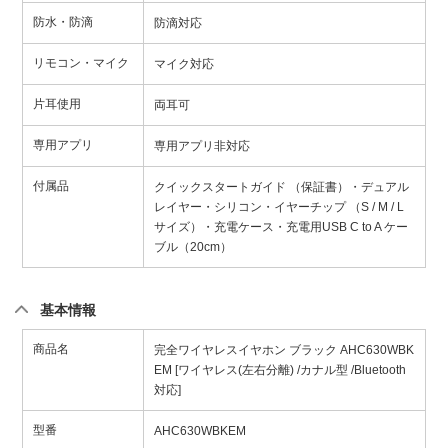
防水・防滴
防滴対応
リモコン・マイク
マイク対応
片耳使用
両耳可
専用アプリ
専用アプリ非対応
付属品
クイックスタートガイド （保証書）・デュアル
レイヤー・シリコン・イヤーチップ （S / M / L
サイズ）・充電ケース・充電用USB C to A ケー
ブル（20cm）
基本情報
商品名
完全ワイヤレスイヤホン ブラック AHC630WBK
EM [ワイヤレス(左右分離) /カナル型 /Bluetooth
対応]
型番
AHC630WBKEM