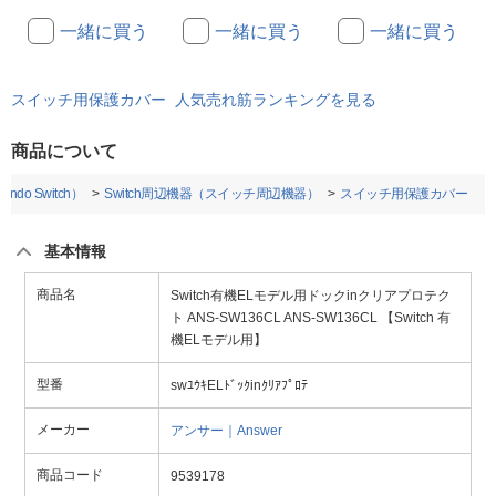
一緒に買う
一緒に買う
一緒に買う
スイッチ用保護カバー 人気売れ筋ランキングを見る
商品について
do Switch）
Switch周辺機器（スイッチ周辺機器）
スイッチ用保護カバー
基本情報
商品名
Switch有機ELモデル用ドックinクリアプロテク
ト ANS-SW136CL ANS-SW136CL 【Switch 有
機ELモデル用】
型番
swﾕｳｷELﾄﾞｯｸinｸﾘｱﾌﾟﾛﾃ
メーカー
アンサー｜Answer
商品コード
9539178