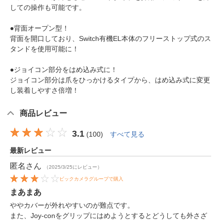
しての操作も可能です。
●背面オープン型！
背面を開口しており、Switch有機EL本体のフリーストップ式のス
タンドを使用可能に！
●ジョイコン部分をはめ込み式に！
ジョイコン部分は爪をひっかけるタイプから、はめ込み式に変更
し装着しやすさ倍増！
商品レビュー
3.1
(
100
)
すべて見る
最新レビュー
匿名
さん
（2025/3/25にレビュー）
ビックカメラグループで購入
まあまあ
ややカバーが外れやすいのが難点です。
また、Joy-conをグリップにはめようとするとどうしても外さざ