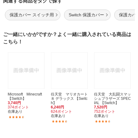
関連する商品をタグで探す
保護カバー スイッチ用
Switch 保護カバー
保護カバ
ご一緒にいかがですか？よく一緒に購入されている商品は
こちら！
Microsoft Minecraft
任天堂 マリオカート
任天堂 大乱闘スマッ
【Switch】
８ デラックス 【Switc
シュブラザーズ SPEC
3,740円
h】
IAL 【Switch】
374ポイント
6,240円
7,520円
在庫あり
624ポイント
752ポイント
在庫あり
在庫あり
(1028)
(1771)
(1814)