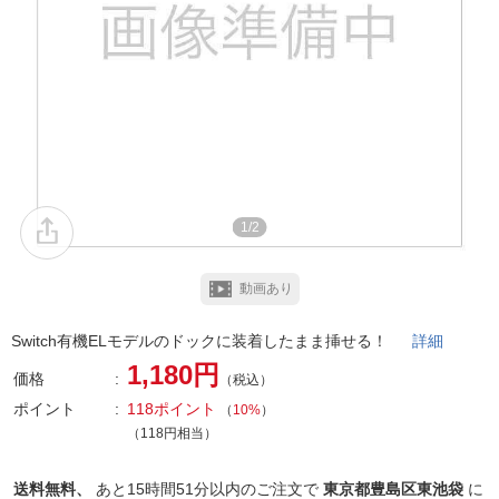
1/2
動画あり
Switch有機ELモデルのドックに装着したまま挿せる！
詳細
1,180円
価格
（税込）
ポイント
118ポイント
（
10%
）
（118円相当）
送料無料、
あと
15時間51分以内
のご注文で
東京都豊島区東池袋
に