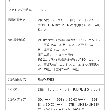
率
ファインダー倍率
0.77倍
撮影可能枚数
約455枚（ノーマルモード時、オートパワーセー
ブON、GF63mmF2.8 R WR使用時） ※CIPA規
格による
連続撮影速度
約3.0コマ/秒（連続記録枚数：JPEG：エンドレ
ス、圧縮RAW：31枚、ロスレス圧縮RAW：13
枚、非圧縮RAW：8枚）
電子先幕シャッター使用時
約2.2コマ/秒（連続記録枚数：JPEG：エンドレ
ス、圧縮RAW：エンドレス、ロスレス圧縮RA
W：35枚、非圧縮RAW：10枚）
記録画像形式
RAW+JPEG
レンズ
別売 【レンズマウント】FUJIFILM G マウント
記録メディア
SDカード（～2GB）／SDHCカード（～32G
B）／SDXCカード（～2TB） UHS-I／UHS-II対
応、ビデオスピードクラスV90対応