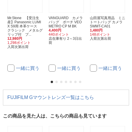
Mr.Stone 【受注生
VANGUARD カメラ
山田屋写真用品 ミニ
産】Panasonic LUMI
バッグ ポーチ VEO
トートバッグ カメラ
X S9用 本革ケース
METRO CP M BK
SWMT-CA01
クラシック メタルグ
4,400円
1,480円
リップ付 ブ...
440ポイント
148ポイント
12,980円
店在庫有り 2～3日出
入荷次第出荷
1,298ポイント
荷
入荷次第出荷
一緒に買う
一緒に買う
一緒に買う
FUJIFILM Gマウントレンズ一覧はこちら
この商品を見た人は、こちらの商品も見ています