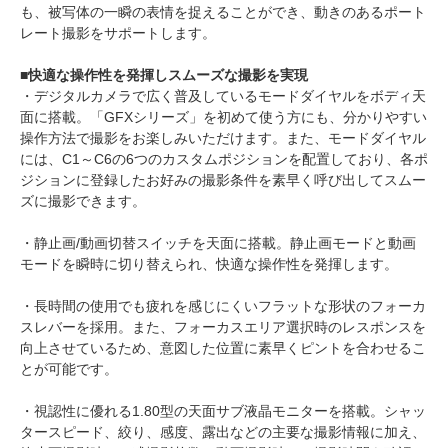
も、被写体の一瞬の表情を捉えることができ、動きのあるポート
レート撮影をサポートします。
■快適な操作性を発揮しスムーズな撮影を実現
・デジタルカメラで広く普及しているモードダイヤルをボディ天
面に搭載。「GFXシリーズ」を初めて使う方にも、分かりやすい
操作方法で撮影をお楽しみいただけます。また、モードダイヤル
には、C1～C6の6つのカスタムポジションを配置しており、各ポ
ジションに登録したお好みの撮影条件を素早く呼び出してスムー
ズに撮影できます。
・静止画/動画切替スイッチを天面に搭載。静止画モードと動画
モードを瞬時に切り替えられ、快適な操作性を発揮します。
・長時間の使用でも疲れを感じにくいフラットな形状のフォーカ
スレバーを採用。また、フォーカスエリア選択時のレスポンスを
向上させているため、意図した位置に素早くピントを合わせるこ
とが可能です。
・視認性に優れる1.80型の天面サブ液晶モニターを搭載。シャッ
タースピード、絞り、感度、露出などの主要な撮影情報に加え、