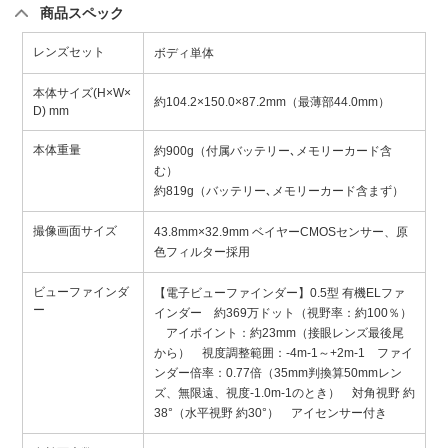
商品スペック
レンズセット
ボディ単体
本体サイズ(H×W×
約104.2×150.0×87.2mm（最薄部44.0mm）
D) mm
本体重量
約900g（付属バッテリー､メモリーカード含
む）
約819g（バッテリー､メモリーカード含まず）
撮像画面サイズ
43.8mm×32.9mm ベイヤーCMOSセンサー、原
色フィルター採用
ビューファインダ
【電子ビューファインダー】0.5型 有機ELファ
ー
インダー 約369万ドット（視野率：約100％）
アイポイント：約23mm（接眼レンズ最後尾
から） 視度調整範囲：-4m-1～+2m-1 ファイ
ンダー倍率：0.77倍（35mm判換算50mmレン
ズ、無限遠、視度-1.0m-1のとき） 対角視野 約
38°（水平視野 約30°） アイセンサー付き