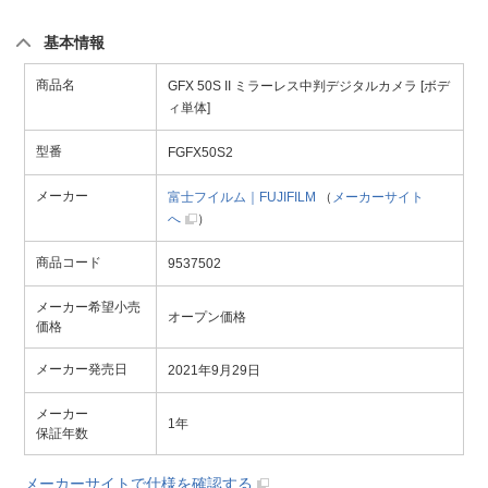
基本情報
商品名
GFX 50S II ミラーレス中判デジタルカメラ [ボデ
ィ単体]
型番
FGFX50S2
メーカー
富士フイルム｜FUJIFILM
（
メーカーサイト
へ
）
商品コード
9537502
メーカー希望小売
オープン価格
価格
メーカー発売日
2021年9月29日
メーカー
1年
保証年数
メーカーサイトで仕様を確認する