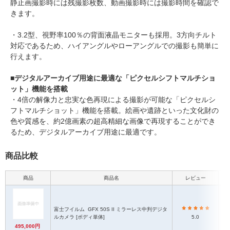
静止画撮影時には残撮影枚数、動画撮影時には撮影時間を確認で
きます。
・3.2型、視野率100％の背面液晶モニターも採用。3方向チルト
対応であるため、ハイアングルやローアングルでの撮影も簡単に
行えます。
■デジタルアーカイブ用途に最適な「ピクセルシフトマルチショ
ット」機能を搭載
・4倍の解像力と忠実な色再現による撮影が可能な「ピクセルシ
フトマルチショット」機能を搭載。絵画や遺跡といった文化財の
色や質感を、約2億画素の超高精細な画像で再現することができ
るため、デジタルアーカイブ用途に最適です。
商品比較
商品
商品名
レビュー
富士フイルム
GFX 50S II ミラーレス中判デジタ
ルカメラ [ボディ単体]
5.0
495,000円