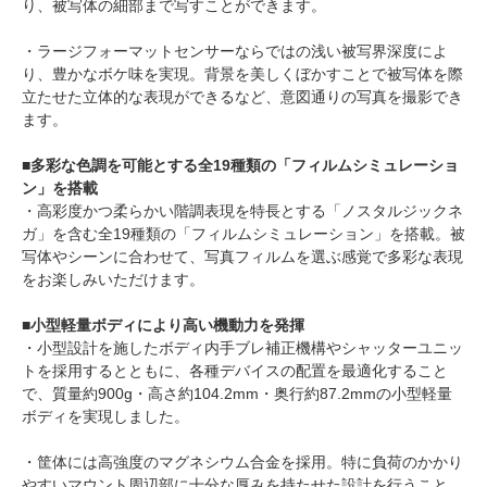
り、被写体の細部まで写すことができます。
・ラージフォーマットセンサーならではの浅い被写界深度によ
り、豊かなボケ味を実現。背景を美しくぼかすことで被写体を際
立たせた立体的な表現ができるなど、意図通りの写真を撮影でき
ます。
■多彩な色調を可能とする全19種類の「フィルムシミュレーショ
ン」を搭載
・高彩度かつ柔らかい階調表現を特長とする「ノスタルジックネ
ガ」を含む全19種類の「フィルムシミュレーション」を搭載。被
写体やシーンに合わせて、写真フィルムを選ぶ感覚で多彩な表現
をお楽しみいただけます。
■小型軽量ボディにより高い機動力を発揮
・小型設計を施したボディ内手ブレ補正機構やシャッターユニッ
トを採用するとともに、各種デバイスの配置を最適化すること
で、質量約900g・高さ約104.2mm・奥行約87.2mmの小型軽量
ボディを実現しました。
・筐体には高強度のマグネシウム合金を採用。特に負荷のかかり
やすいマウント周辺部に十分な厚みを持たせた設計を行うこと