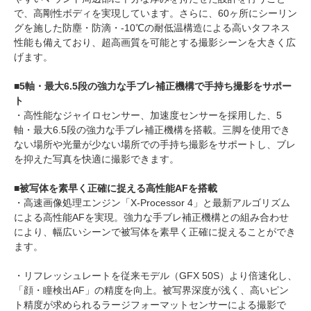
で、高剛性ボディを実現しています。さらに、60ヶ所にシーリン
グを施した防塵・防滴・-10℃の耐低温構造による高いタフネス
性能も備えており、超高画質を可能とする撮影シーンを大きく広
げます。
■5軸・最大6.5段の強力な手ブレ補正機構で手持ち撮影をサポー
ト
・高性能なジャイロセンサー、加速度センサーを採用した、5
軸・最大6.5段の強力な手ブレ補正機構を搭載。三脚を使用でき
ない場所や光量が少ない場所での手持ち撮影をサポートし、ブレ
を抑えた写真を快適に撮影できます。
■被写体を素早く正確に捉える高性能AFを搭載
・高速画像処理エンジン「X-Processor 4」と最新アルゴリズム
による高性能AFを実現。強力な手ブレ補正機構との組み合わせ
により、幅広いシーンで被写体を素早く正確に捉えることができ
ます。
・リフレッシュレートを従来モデル（GFX 50S）より倍速化し、
「顔・瞳検出AF」の精度を向上。被写界深度が浅く、高いピン
ト精度が求められるラージフォーマットセンサーによる撮影で