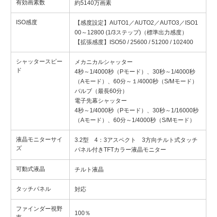
有効画素数
約5140万画素
ISO感度
【感度設定】AUTO1／AUTO2／AUTO3／ISO1
00～12800 (1/3ステップ)（標準出力感度）
【拡張感度】ISO50 / 25600 / 51200 / 102400
シャッタースピー
メカニカルシャッター
ド
4秒～1/4000秒（Pモード）、30秒～1/4000秒
（Aモード）、60分～１/4000秒（S/Mモード）
バルブ（最長60分）
電子先幕シャッター
4秒～1/4000秒（Pモード）、30秒～1/16000秒
（Aモード）、60分～1/4000秒（S/Mモード）
液晶モニターサイ
3.2型 4：3アスペクト 3方向チルト式タッチ
ズ
パネル付きTFTカラー液晶モニター
可動式液晶
チルト液晶
タッチパネル
対応
ファインダー視野
100％