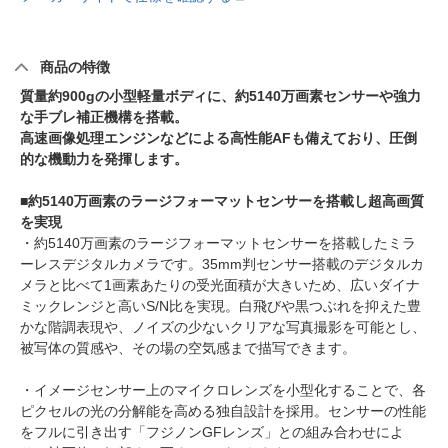
商品の特徴
質量約900gの小型軽量ボディに、約5140万画素センサーや強力
な手ブレ補正機構を搭載。
高速画像処理エンジンなどによる高性能AFも備えており、圧倒
的な機動力を発揮します。
■約5140万画素のラージフォーマットセンサーを搭載し超高画質
を実現
・約5140万画素のラージフォーマットセンサーを搭載したミラ
ーレスデジタルカメラです。35mm判センサー搭載のデジタルカ
メラと比べて1画素あたりの受光面積が大きいため、広いダイナ
ミックレンジと高いS/N比を実現。白飛びや黒つぶれを抑えた豊
かな階調表現や、ノイズの少ないクリアな写真撮影を可能とし、
被写体の質感や、その場の空気感まで描写できます。
・イメージセンサー上のマイクロレンズを小型化することで、各
ピクセルの光の分解能を高める独自設計を採用。センサーの性能
をフルに引き出す「フジノンGFレンズ」との組み合わせによ