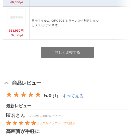
49,500pt
富士フイルム
GFX 50S ミラーレス中判デジタル
-
カメラ [ボディ単体]
763,950円
76,395pt
詳しく比較する
商品レビュー
5.0
(
1
)
すべて見る
最新レビュー
匿名
さん
（2022/12/15にレビュー）
ビックカメラグループで購入
高画質が手軽に