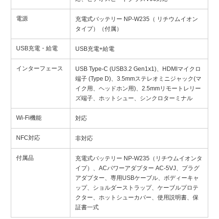
電源
充電式バッテリー NP-W235（ リチウムイオン
タイプ）（付属）
USB充電・給電
USB充電+給電
インターフェース
USB Type-C (USB3.2 Gen1x1)、HDMIマイクロ
端子 (Type D)、3.5mmステレオミニジャック(マ
イク用、ヘッドホン用)、2.5mmリモートレリー
ズ端子、ホットシュー、シンクロターミナル
Wi-Fi機能
対応
NFC対応
非対応
付属品
充電式バッテリー NP-W235（リチウムイオンタ
イプ）、ACパワーアダプター AC-5VJ、プラグ
アダプター、専用USBケーブル、ボディーキャ
ップ、ショルダーストラップ、ケーブルプロテ
クター、ホットシューカバー、使用説明書、保
証書一式