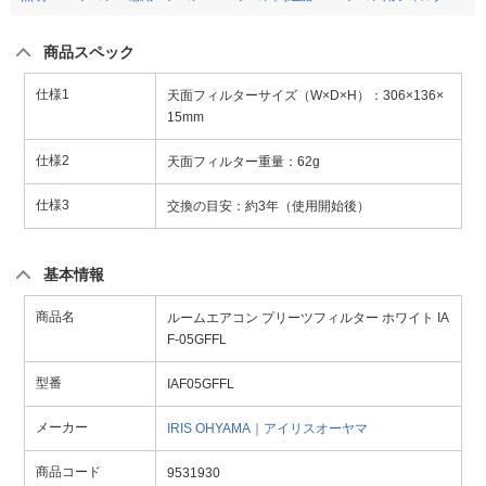
商品スペック
仕様1
天面フィルターサイズ（W×D×H）：306×136×
15mm
仕様2
天面フィルター重量：62g
仕様3
交換の目安：約3年（使用開始後）
基本情報
商品名
ルームエアコン プリーツフィルター ホワイト IA
F-05GFFL
型番
IAF05GFFL
メーカー
IRIS OHYAMA｜アイリスオーヤマ
商品コード
9531930