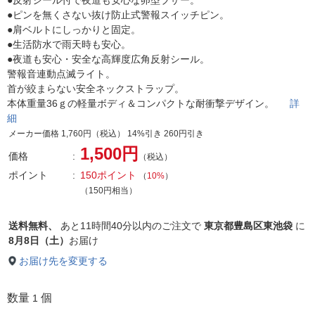
●反射シール付で夜道も安心な卵型ブザー。
●ピンを無くさない抜け防止式警報スイッチピン。
●肩ベルトにしっかりと固定。
●生活防水で雨天時も安心。
●夜道も安心・安全な高輝度広角反射シール。
警報音連動点滅ライト。
首が絞まらない安全ネックストラップ。
本体重量36ｇの軽量ボディ＆コンパクトな耐衝撃デザイン。
詳
細
メーカー価格 1,760円（税込） 14%引き 260円引き
1,500円
価格
（税込）
ポイント
150ポイント
（
10%
）
（150円相当）
送料無料、
あと
11時間40分以内
のご注文で
東京都豊島区東池袋
に
8月8日（土）
お届け
お届け先を変更する
数量
個
1