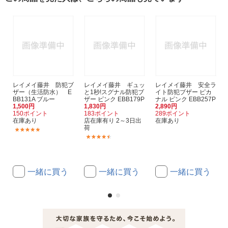
レイメイ藤井 防犯ブ
レイメイ藤井 ギュッ
レイメイ藤井 安全ラ
ザー（生活防水） E
と1秒!スグナル防犯ブ
イト防犯ブザー ピカ
BB131A ブルー
ザー ピンク EBB179P
ナル ピンク EBB257P
1,500円
1,830円
2,890円
150ポイント
183ポイント
289ポイント
在庫あり
店在庫有り 2～3日出
在庫あり
荷
(2)
(2)
一緒に買う
一緒に買う
一緒に買う