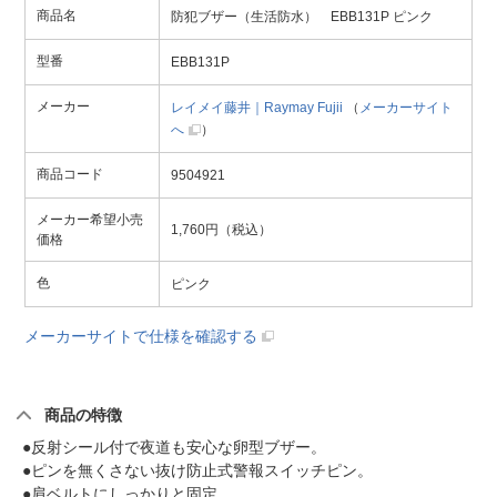
商品名
防犯ブザー（生活防水） EBB131P ピンク
型番
EBB131P
メーカー
レイメイ藤井｜Raymay Fujii
（
メーカーサイト
へ
）
商品コード
9504921
メーカー希望小売
1,760円（税込）
価格
色
ピンク
メーカーサイトで仕様を確認する
商品の特徴
●反射シール付で夜道も安心な卵型ブザー。
●ピンを無くさない抜け防止式警報スイッチピン。
●肩ベルトにしっかりと固定。