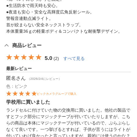
●生活防水で雨天時も安心。
●夜道も安心・安全な高輝度広角反射シール。
警報音連動点滅ライト。
首が絞まらない安全ネックストラップ。
本体重量36ｇの軽量ボディ＆コンパクトな耐衝撃デザイン。
商品レビュー
5.0
(
2
)
すべて見る
最新レビュー
匿名
さん
（2026/2/4にレビュー）
色：ピンク
ビックカメラグループで購入
学校用に買いました
ランドセルに付けていた物の交換用に買いました。他社の製品で
すとフック部分にマジックテープが付いていたりしますが、こち
らの商品は本体にマジックテープが付いているので、ぶらぶらし
なくて良いです。一つ挙げるとすれば、子供が言うにはライトが
付いていれば良かったと言っていますが、親的には使うのかな？