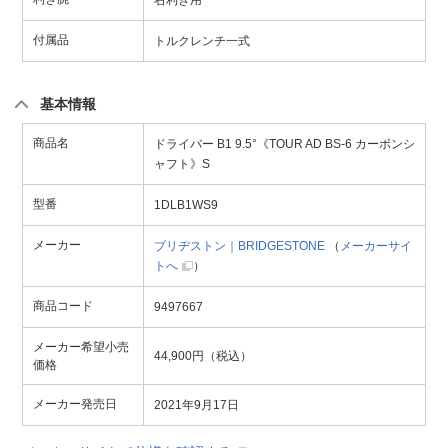
右利き用
付属品
トルクレンチ一式
基本情報
商品名
ドライバー B1 9.5°《TOUR AD BS-6 カーボンシ
ャフト》S
型番
1DLB1WS9
メーカー
ブリヂストン｜BRIDGESTONE
（
メーカーサイ
トへ
）
商品コード
9497667
メーカー希望小売
44,900円（税込）
価格
メーカー発売日
2021年9月17日