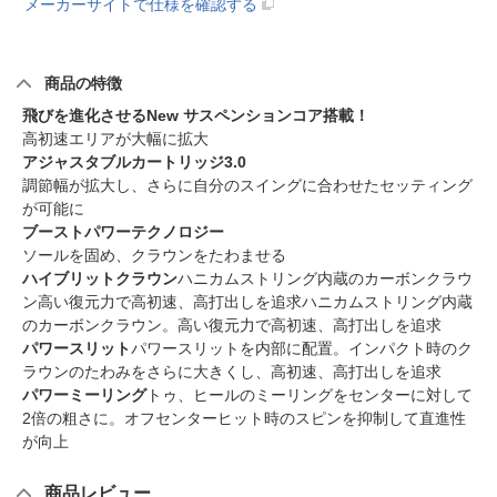
メーカーサイトで仕様を確認する
商品の特徴
飛びを進化させるNew サスペンションコア搭載！
高初速エリアが大幅に拡大
アジャスタブルカートリッジ3.0
調節幅が拡大し、さらに自分のスイングに合わせたセッティング
が可能に
ブーストパワーテクノロジー
ソールを固め、クラウンをたわませる
ハイブリットクラウン
ハニカムストリング内蔵のカーボンクラウ
ン高い復元力で高初速、高打出しを追求ハニカムストリング内蔵
のカーボンクラウン。高い復元力で高初速、高打出しを追求
パワースリット
パワースリットを内部に配置。インパクト時のク
ラウンのたわみをさらに大きくし、高初速、高打出しを追求
パワーミーリング
トゥ、ヒールのミーリングをセンターに対して
2倍の粗さに。オフセンターヒット時のスピンを抑制して直進性
が向上
商品レビュー