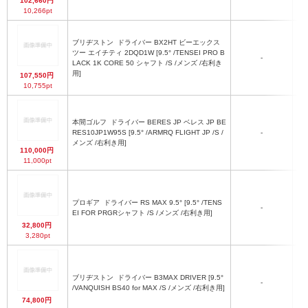
102,660円
10,266pt
ブリヂストン
ドライバー BX2HT ビーエックス
ツー エイチティ 2DQD1W [9.5° /TENSEI PRO B
-
LACK 1K CORE 50 シャフト /S /メンズ /右利き
用]
107,550円
10,755pt
本間ゴルフ
ドライバー BERES JP ベレス JP BE
RES10JP1W95S [9.5° /ARMRQ FLIGHT JP /S /
-
メンズ /右利き用]
110,000円
11,000pt
プロギア
ドライバー RS MAX 9.5° [9.5° /TENS
-
EI FOR PRGRシャフト /S /メンズ /右利き用]
32,800円
3,280pt
ブリヂストン
ドライバー B3MAX DRIVER [9.5°
-
/VANQUISH BS40 for MAX /S /メンズ /右利き用]
74,800円