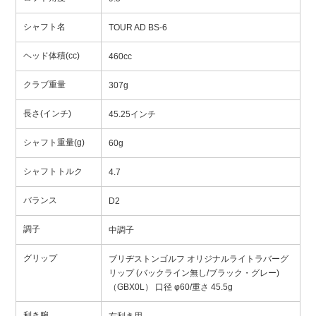
シャフト名
TOUR AD BS-6
ヘッド体積(cc)
460cc
クラブ重量
307g
長さ(インチ)
45.25インチ
シャフト重量(g)
60g
シャフトトルク
4.7
バランス
D2
調子
中調子
グリップ
ブリヂストンゴルフ オリジナルライトラバーグ
リップ (バックライン無し/ブラック・グレー)
（GBX0L） 口径 φ60/重さ 45.5g
利き腕