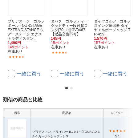
ブリヂストン ゴルフ
タバタ ゴルフティー
ダイヤゴルフ ゴルフ
ボール TOURSTAGE
グッドティー段付超ロ
スイング練習器 ダイ
EXTRA DISTANCE ツ
ング[70mm] GV0467
ヤエルボージャッジ T
アーステージ エクス
【返品交換不可】
R-459
トラディスタン...
145円
1,570円
1,490円
15ポイント
157ポイント
149ポイント
在庫あり
在庫あり
在庫あり
(7)
(214)
一緒に買う
一緒に買う
一緒に買う
類似の商品と比較
商品
商品名
レビュー
ブリヂストン
ドライバー B1 9.5°《TOUR AD B
S-6 カーボンシャフト》S
5.0