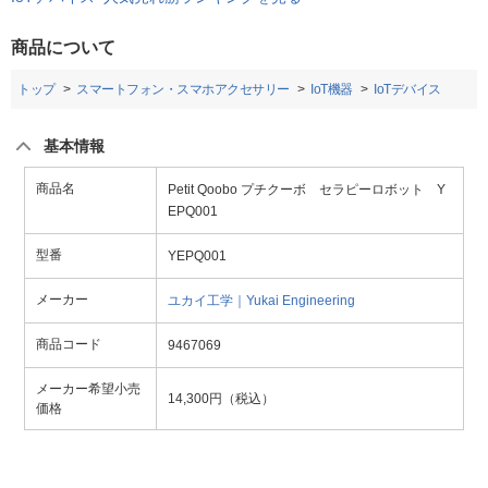
商品について
トップ
スマートフォン・スマホアクセサリー
IoT機器
IoTデバイス
基本情報
商品名
Petit Qoobo プチクーボ セラピーロボット Y
EPQ001
型番
YEPQ001
メーカー
ユカイ工学｜Yukai Engineering
商品コード
9467069
メーカー希望小売
14,300円（税込）
価格