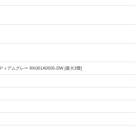
アムグレー RHJ01A0505-DW [最大3畳]