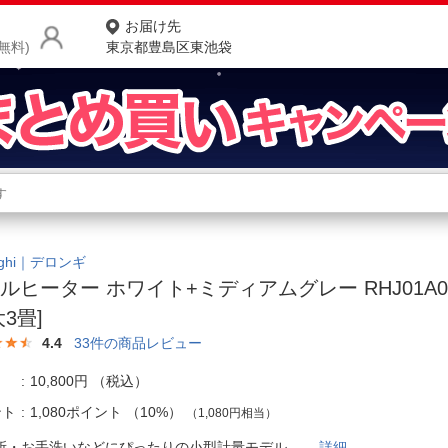
お届け先
無料)
東京都豊島区東池袋
商品をさがす
ランキングからさがす
ネ
カテゴリ一覧からさがす
ポ
nghi｜デロンギ
ルヒーター ホワイト+ミディアムグレー RHJ01A05
店
大3畳]
お
4.4
33
件の商品レビュー
お客様サポート
10,800円
（税込）
ント
1,080ポイント
（
10%
）
（1,080円相当）
ご利用ガイド
所・お手洗いなどにぴったりの小型計量モデル。
詳細