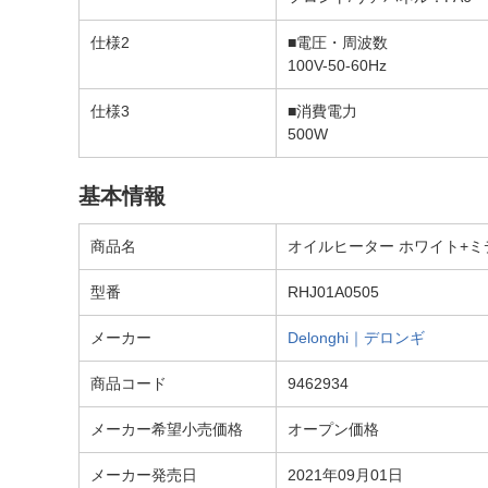
仕様2
■電圧・周波数
100V-50-60Hz
仕様3
■消費電力
500W
基本情報
商品名
オイルヒーター ホワイト+ミディ
型番
RHJ01A0505
メーカー
Delonghi｜デロンギ
商品コード
9462934
メーカー希望小売価格
オープン価格
メーカー発売日
2021年09月01日