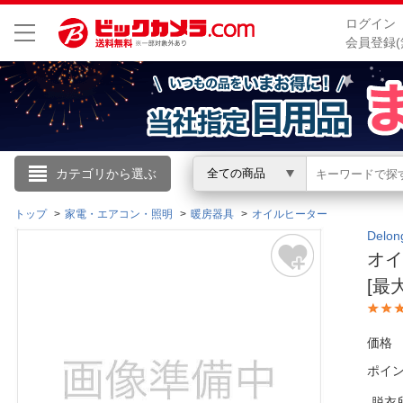
ログイン
会員登録(
こんにちは
カテゴリから選ぶ
全ての商品
ログイン
トップ
家電・エアコン・照明
暖房器具
オイルヒーター
Delo
オイ
新規会員登録
[最
会員メニュー
価格
お買いもの履歴
ポイ
閲覧履歴
脱衣