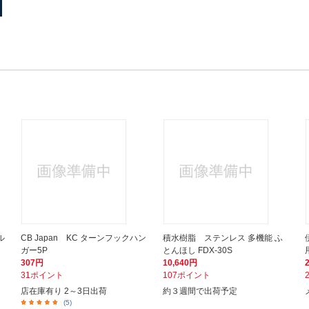
ル
CB Japan KC ターンフックハン
積水樹脂 ステンレス 多機能 ふ
ガー5P
とんほし FDX-30S
307円
10,640円
31ポイント
107ポイント
店在庫有り 2～3日出荷
約３週間で出荷予定
(5)