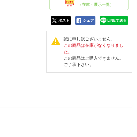
人窓口
（在庫・展示一覧）
R情報
ポスト
シェア
LINEで送る
誠に申し訳ございません。
この商品は在庫がなくなりまし
nglish / 中文
た。
この商品はご購入できません。
ご了承下さい。