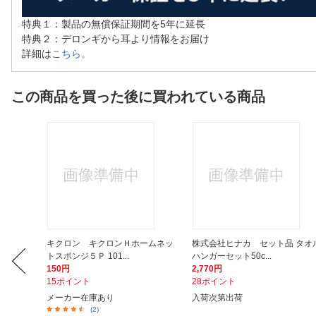
特典１：製品の無償保証期間を5年に延長
特典２：デロンギから耳より情報をお届け
詳細は
こちら。
この商品を買った後に買われている商品
正プリンタ
キクロン キクロンＨホームネッ
株式会社ヒナカ セット品 タオ
トスポンジ５Ｐ 101...
ハンガーセット50c...
150円
2,770円
15ポイント
28ポイント
メーカー在庫あり
入荷次第出荷
(2)