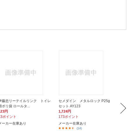
伊藤忠リーテイルリンク トイレ
セメダイン メタルロック P25g
ビック
用ポリ袋 ロールタ...
セット AY123
ップ3個
223円
1,724円
2,480
23ポイント
173ポイント
248ポ
メーカー在庫あり
メーカー在庫あり
在庫あ
(14)