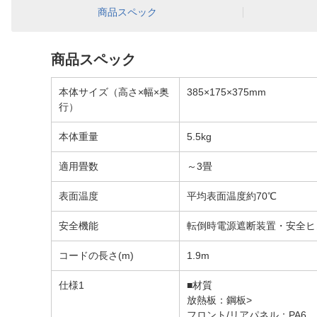
商品スペック
商品スペック
本体サイズ（高さ×幅×奥
385×175×375mm
行）
本体重量
5.5kg
適用畳数
～3畳
表面温度
平均表面温度約70℃
安全機能
転倒時電源遮断装置・安全ヒ
コードの長さ(m)
1.9m
仕様1
■材質
放熱板：鋼板>
フロント/リアパネル：PA6