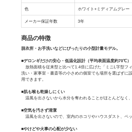
色
ホワイト+ミディアムグレー
メーカー保証年数
3年
商品の特徴
脱衣所・お手洗いなどにぴったりの小型計量モデル。
■
デロンギだけの安心・低温化設計（平均表面温度約70℃）
放熱面積を従来型と比べて1.4倍に広げた「ミニL字型フ
洗い・家事室・書斎等の小さめの個室でも場所を選ばずに
用できます。
■
肌も喉も乾燥しにくい
温風を出さないから水分を奪われることがほとんどなく、
■空気を汚さず清潔
温風を出さないので、室内のホコリやハウスダスト、ペッ
■
やけどや火事の心配が少ない