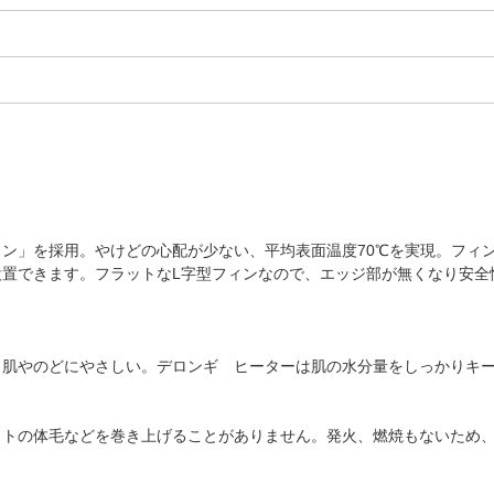
ィン」を採用。やけどの心配が少ない、平均表面温度70℃を実現。フィ
設置できます。フラットなL字型フィンなので、エッジ部が無くなり安全
肌やのどにやさしい。デロンギ ヒーターは肌の水分量をしっかりキー
トの体毛などを巻き上げることがありません。発火、燃焼もないため