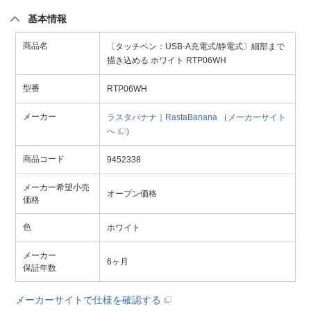
基本情報
商品名
〔タッチペン：USB-A充電式/静電式〕細部まで
描き込める ホワイト RTP06WH
型番
RTP06WH
メーカー
ラスタバナナ｜RastaBanana
（
メーカーサイト
へ
）
商品コード
9452338
メーカー希望小売
オープン価格
価格
色
ホワイト
メーカー
6ヶ月
保証年数
メーカーサイトで仕様を確認する