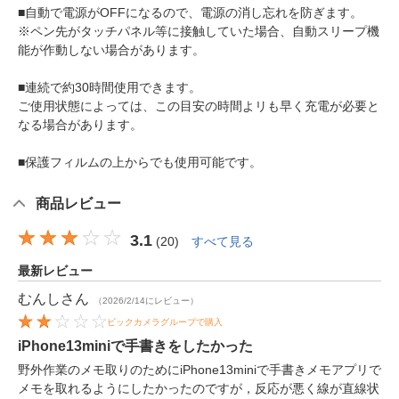
■自動で電源がOFFになるので、電源の消し忘れを防ぎます。
※ペン先がタッチパネル等に接触していた場合、自動スリープ機
能が作動しない場合があります。
■連続で約30時間使用できます。
ご使用状態によっては、この目安の時間よリも早く充電が必要と
なる場合があります。
■保護フィルムの上からでも使用可能です。
商品レビュー
3.1
(
20
)
すべて見る
最新レビュー
むんし
さん
（2026/2/14にレビュー）
ビックカメラグループで購入
iPhone13miniで手書きをしたかった
野外作業のメモ取りのためにiPhone13miniで手書きメモアプリで
メモを取れるようにしたかったのですが，反応が悪く線が直線状