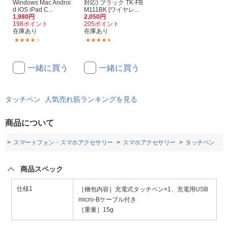
Windows Mac Androi
対応) ブラック TK-FB
d iOS iPad C...
M111BK [ワイヤレ...
1,980円
2,050円
198ポイント
205ポイント
在庫あり
在庫あり
(30)
(46)
一緒に買う
一緒に買う
タッチペン 人気売れ筋ランキングを見る
商品について
プ
スマートフォン・スマホアクセサリー
スマホアクセサリー
タッチペン
商品スペック
仕様1
［梱包内容］充電式タッチペン×1、充電用USB
micro-Bケーブル付き
［重量］15g