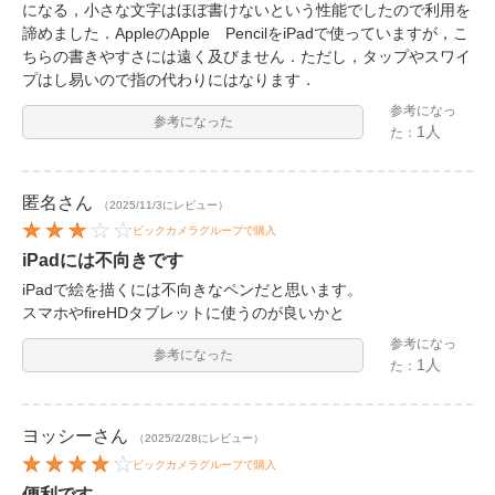
になる，小さな文字はほぼ書けないという性能でしたので利用を
諦めました．AppleのApple PencilをiPadで使っていますが，こ
ちらの書きやすさには遠く及びません．ただし，タップやスワイ
プはし易いので指の代わりにはなります．
参考になっ
参考になった
1人
た：
匿名
さん
（2025/11/3にレビュー）
ビックカメラグループで購入
iPadには不向きです
iPadで絵を描くには不向きなペンだと思います。
スマホやfireHDタブレットに使うのが良いかと
参考になっ
参考になった
1人
た：
ヨッシー
さん
（2025/2/28にレビュー）
ビックカメラグループで購入
便利です