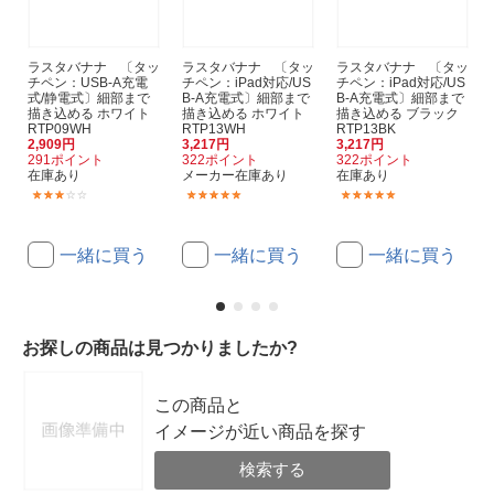
ラスタバナナ 〔タッ
ラスタバナナ 〔タッ
ラスタバナナ 〔タッ
チペン：USB-A充電
チペン：iPad対応/US
チペン：iPad対応/US
式/静電式〕細部まで
B-A充電式〕細部まで
B-A充電式〕細部まで
描き込める ホワイト
描き込める ホワイト
描き込める ブラック
RTP09WH
RTP13WH
RTP13BK
2,909円
3,217円
3,217円
291ポイント
322ポイント
322ポイント
在庫あり
メーカー在庫あり
在庫あり
(6)
(4)
(4)
一緒に買う
一緒に買う
一緒に買う
お探しの商品は見つかりましたか?
この商品と
イメージが近い商品を探す
検索する