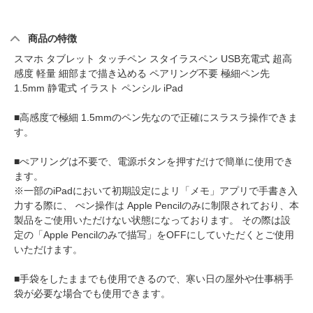
商品の特徴
スマホ タブレット タッチペン スタイラスペン USB充電式 超高
感度 軽量 細部まで描き込める ペアリング不要 極細ペン先
1.5mm 静電式 イラスト ペンシル iPad
■高感度で極細 1.5mmのペン先なので正確にスラスラ操作できま
す。
■ぺアリングは不要で、電源ボタンを押すだけで簡単に使用でき
ます。
※一部のiPadにおいて初期設定によリ「メモ」アプリで手書き入
力する際に、 ぺン操作は Apple Pencilのみに制限されており、本
製品をご使用いただけない状態になっております。 その際は設
定の「Apple Pencilのみで描写」をOFFにしていただくとご使用
いただけます。
■手袋をしたままでも使用できるので、寒い日の屋外や仕事柄手
袋が必要な場合でも使用できます。