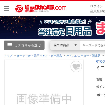
ログイン
会員登録(
こんにちは
カテゴリから選ぶ
全ての商品
ログイン
トップ
オーディオ・電子ピアノ・カー用品
ボイスレコーダー・関連品
RYC
ミニ
新規会員登録
価格
会員メニュー
ポイ
お買いもの履歴
ポー
閲覧履歴