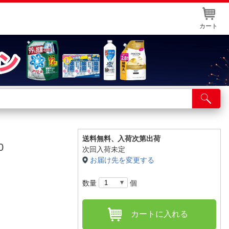
カート
店舗サービス
ット取り置き
イントカードWEB登録
送料無料、
入荷次第出荷
0
次回入荷未定
舗情報・店舗一覧
お届け先を変更する
取り寄せ品入荷状況照会
数量
個
カートに入れる