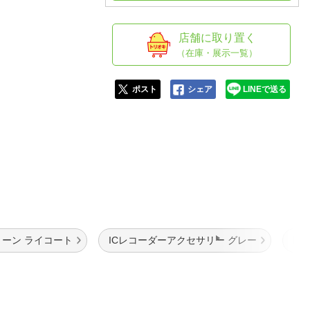
人窓口
R情報
店舗に取り置く
（在庫・展示一覧）
ポスト
シェア
LINEで送る
nglish / 中文
ーン ライコート
ICレコーダーアクセサリー グレー
I