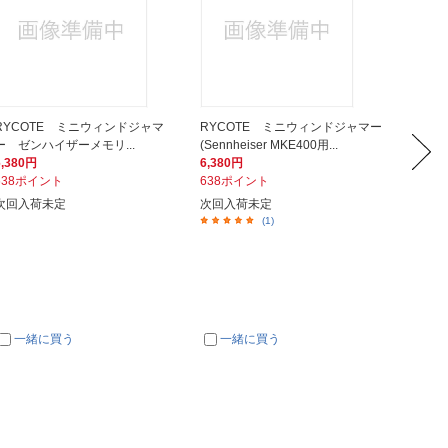
RYCOTE ミニウィンドジャマ
RYCOTE ミニウィンドジャマー
RYC
ー ゼンハイザーメモリ...
(Sennheiser MKE400用...
(Rode V
6,380円
6,380円
6,380
638ポイント
638ポイント
638ポ
次回入荷未定
次回入荷未定
次回入
(1)
一緒に買う
一緒に買う
一