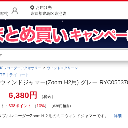
お届け先
無料)
東京都豊島区東池袋
商品をさがす
ランキングからさがす
ネ
ICレコーダーアクセサリー
ウインドスクリーン
カテゴリ一覧からさがす
ポ
OTE｜ライコート
ウィンドジャマー(Zoom H2用) グレー RYC05537
店
6,380円
（税込）
お
ント
638ポイント
（
10%
）
お客様サポート
（638円相当）
タブルレコーダーZoomＨ２用のミニウィンドジャマーです。
詳細
ご利用ガイド