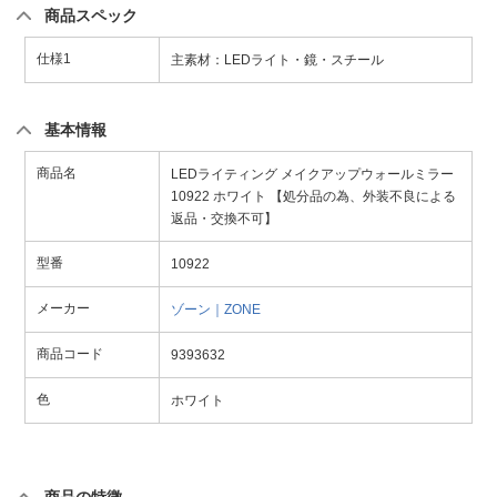
商品スペック
仕様1
主素材：LEDライト・鏡・スチール
基本情報
商品名
LEDライティング メイクアップウォールミラー
10922 ホワイト 【処分品の為、外装不良による
返品・交換不可】
型番
10922
メーカー
ゾーン｜ZONE
商品コード
9393632
色
ホワイト