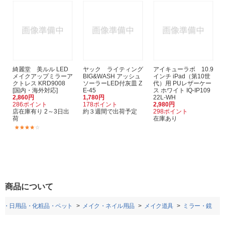
綺麗堂 美ルル LED
ヤック ライティング
アイキューラボ 10.9
メイクアップミラーア
BIG&WASH アッシュ
インチ iPad（第10世
クトレス KRD9008
ソーラーLED付灰皿 Z
代）用 PUレザーケー
[国内・海外対応]
E-45
ス ホワイト IQ-IP109
2,860円
1,780円
22L-WH
286ポイント
178ポイント
2,980円
店在庫有り 2～3日出
約３週間で出荷予定
298ポイント
荷
在庫あり
(21)
商品について
品・日用品・化粧品・ペット
メイク・ネイル用品
メイク道具
ミラー・鏡