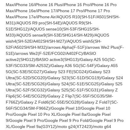
Max/iPhone 16/iPhone 16 Plus/iPhone 16 Pro/iPhone 16 Pro
Max/iPhone 16e/iPhone 17/iPhone 17 Pro/iPhone 17 Pro
Max/iPhone 17e/iPhone Air/AQUOS R10(SH-51F/A501SH/SH-
M31)/AQUOS R9 pro(SH-54E)/AQUOS R9(SH-
51E/SHG12)/AQUOS sense10(SH-53F/SHG15/SH-
M33)/AQUOS sense9(SH-53E/SHG14/SH-M29)/AQUOS
wish4(SH-52E/A402SH/SH-M27)/AQUOS wish5(SH-
52F/A502SH/SH-M32)/arrows Alpha(F-51F)/arrows We2 Plus(F-
51E)/arrows We2(F-52E/FCG02/A402FC)/BASIO
active2(SHG12)/BASIO active3(SHG13)/Galaxy A25 5G(SC-
53F/SCG33/SM-A253Z)/Galaxy A36 5G(SC-54F)/Galaxy A55
5G(SC-53E/SCG27)/Galaxy S23 FE(SCG24)/Galaxy S23
Ultra(SC-52D/SCG20)/Galaxy S23(SC-51D/SCG19)/Galaxy S24
Ultra(SC-52E/SCG26)/Galaxy S24(SC-51E/SCG25)/Galaxy S25
Ultra(SC-52F/SCG32)/Galaxy S25(SC-51F/SCG31)/Galaxy Z
Flip6(SC-54E/SCG29)/Galaxy Z Flip7(SC-55F/SCG35/SM-
F766Z)/Galaxy Z Fold6(SC-55E/SCG28)/Galaxy Z Fold7(SC-
56F/SCG34/SM-F966Z)/Google Pixel 10/Google Pixel 10
Pro/Google Pixel 10 Pro XL/Google Pixel 8a/Google Pixel
9/Google Pixel 9 Pro/Google Pixel 9 Pro Fold/Google Pixel 9 Pro
XL/Google Pixel 9a(G3Y12)/moto g24(XT2423)/moto g64