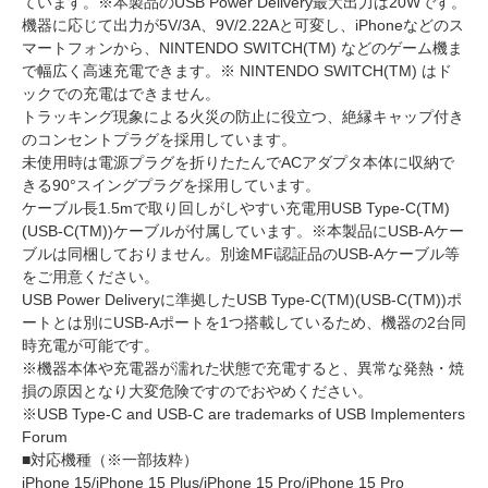
ています。※本製品のUSB Power Delivery最大出力は20Wです。
機器に応じて出力が5V/3A、9V/2.22Aと可変し、iPhoneなどのス
マートフォンから、NINTENDO SWITCH(TM) などのゲーム機ま
で幅広く高速充電できます。※ NINTENDO SWITCH(TM) はド
ックでの充電はできません。
トラッキング現象による火災の防止に役立つ、絶縁キャップ付き
のコンセントプラグを採用しています。
未使用時は電源プラグを折りたたんでACアダプタ本体に収納で
きる90°スイングプラグを採用しています。
ケーブル長1.5mで取り回しがしやすい充電用USB Type-C(TM)
(USB-C(TM))ケーブルが付属しています。※本製品にUSB-Aケー
ブルは同梱しておりません。別途MFi認証品のUSB-Aケーブル等
をご用意ください。
USB Power Deliveryに準拠したUSB Type-C(TM)(USB-C(TM))ポ
ートとは別にUSB-Aポートを1つ搭載しているため、機器の2台同
時充電が可能です。
※機器本体や充電器が濡れた状態で充電すると、異常な発熱・焼
損の原因となり大変危険ですのでおやめください。
※USB Type-C and USB-C are trademarks of USB Implementers
Forum
■対応機種（※一部抜粋）
iPhone 15/iPhone 15 Plus/iPhone 15 Pro/iPhone 15 Pro