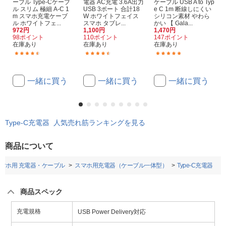
ーブル Type-Cケーブ
電器 AC充電 3.6A出力
ケーブル USB A to Typ
ル スリム 極細 A-C 1
USB 3ポート 合計18
e C 1m 断線しにくい
m スマホ充電ケーブ
W ホワイトフェイス
シリコン素材 やわら
ル ホワイトフェ...
スマホ タブレ...
かい 【 Gala...
972円
1,100円
1,470円
98ポイント
110ポイント
147ポイント
在庫あり
在庫あり
在庫あり
(63)
(70)
(11)
一緒に買う
一緒に買う
一緒に買う
Type-C充電器 人気売れ筋ランキングを見る
商品について
マホ用 充電器・ケーブル
スマホ用充電器（ケーブル一体型）
Type-C充電器
商品スペック
充電規格
USB Power Delivery対応