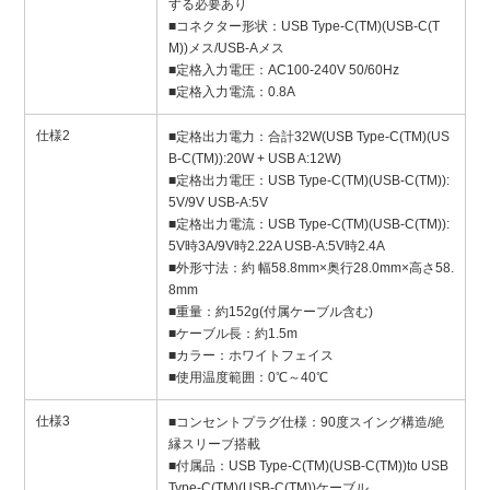
する必要あり
■コネクター形状：USB Type-C(TM)(USB-C(T
M))メス/USB-Aメス
■定格入力電圧：AC100-240V 50/60Hz
■定格入力電流：0.8A
仕様2
■定格出力電力：合計32W(USB Type-C(TM)(US
B-C(TM)):20W + USB A:12W)
■定格出力電圧：USB Type-C(TM)(USB-C(TM)):
5V/9V USB-A:5V
■定格出力電流：USB Type-C(TM)(USB-C(TM)):
5V時3A/9V時2.22A USB-A:5V時2.4A
■外形寸法：約 幅58.8mm×奥行28.0mm×高さ58.
8mm
■重量：約152g(付属ケーブル含む)
■ケーブル長：約1.5m
■カラー：ホワイトフェイス
■使用温度範囲：0℃～40℃
仕様3
■コンセントプラグ仕様：90度スイング構造/絶
縁スリーブ搭載
■付属品：USB Type-C(TM)(USB-C(TM))to USB
Type-C(TM)(USB-C(TM))ケーブル