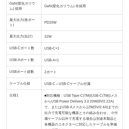
GaN(窒化ガリウ
GaN(窒化ガリウム) 非採用
ム) 採用
最大出力(単ポー
PD20W
ト)
最大出力(合計)
32W
USB-Cポート数
USB-C×1
USB-Aポート数
USB-A×1
USBポート総数
2ポート
ケーブル仕様
USB-C⇔USB-Cケーブル付属
仕様1
■対応機種：USB Type-C(TM)(USB-C(TM))メス
からUSB Power Delivery 3.0 20W(9V/2.22A)
で、またはUSB-Aメスから12W(5V/2.4A)までの
出力で充電可能な機器とその組み合わせ。 ※付
属ケーブル以外で充電する場合は別途本製品と
各機器のコネクターに対応したケーブルを準備