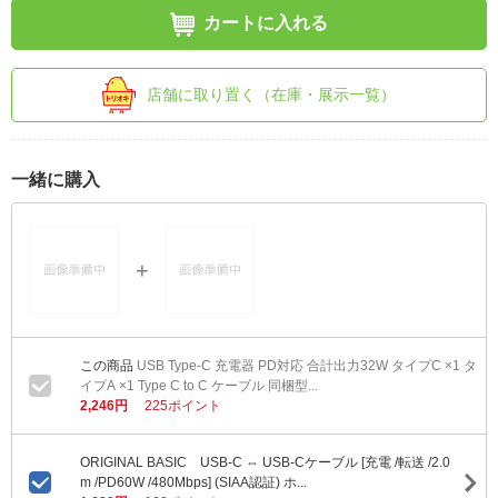
カートに入れる
店舗に取り置く（在庫・展示一覧）
一緒に購入
USB Type-C 充電器 PD対応 合計出力32W タイプC ×1 タ
イプA ×1 Type C to C ケーブル 同梱型...
2,246円
225ポイント
ORIGINAL BASIC USB-C ⇔ USB-Cケーブル [充電 /転送 /2.0
m /PD60W /480Mbps] (SIAA認証) ホ...