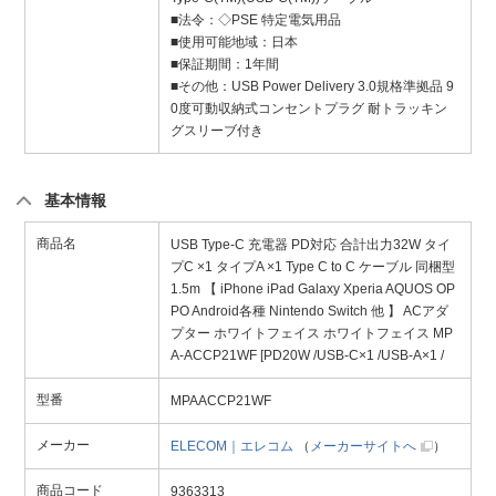
■法令：◇PSE 特定電気用品
■使用可能地域：日本
■保証期間：1年間
■その他：USB Power Delivery 3.0規格準拠品 9
0度可動収納式コンセントプラグ 耐トラッキン
グスリーブ付き
基本情報
商品名
USB Type-C 充電器 PD対応 合計出力32W タイ
プC ×1 タイプA ×1 Type C to C ケーブル 同梱型
1.5m 【 iPhone iPad Galaxy Xperia AQUOS OP
PO Android各種 Nintendo Switch 他 】 ACアダ
プター ホワイトフェイス ホワイトフェイス MP
A-ACCP21WF [PD20W /USB-C×1 /USB-A×1 /
型番
MPAACCP21WF
メーカー
ELECOM｜エレコム
（
メーカーサイトへ
）
商品コード
9363313