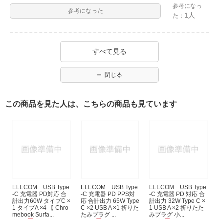
参考になっ
参考になった
1人
た：
すべて見る
閉じる
この商品を見た人は、こちらの商品も見ています
ELECOM USB Type
ELECOM USB Type
ELECOM USB Type
-C 充電器 PD対応 合
-C 充電器 PD PPS対
-C 充電器 PD 対応 合
計出力60W タイプC ×
応 合計出力 65W Type
計出力 32W Type C ×
1 タイプA ×4 【 Chro
C ×2 USB A ×1 折りた
1 USB A ×2 折りたた
mebook Surfa...
たみプラグ ...
みプラグ 小...