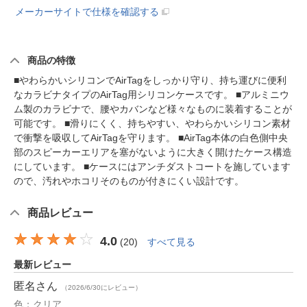
メーカーサイトで仕様を確認する
商品の特徴
■やわらかいシリコンでAirTagをしっかり守り、持ち運びに便利
なカラビナタイプのAirTag用シリコンケースです。 ■アルミニウ
ム製のカラビナで、腰やカバンなど様々なものに装着することが
可能です。 ■滑りにくく、持ちやすい、やわらかいシリコン素材
で衝撃を吸収してAirTagを守ります。 ■AirTag本体の白色側中央
部のスピーカーエリアを塞がないように大きく開けたケース構造
にしています。 ■ケースにはアンチダストコートを施しています
ので、汚れやホコリそのものが付きにくい設計です。
商品レビュー
4.0
(
20
)
すべて見る
最新レビュー
匿名
さん
（2026/6/30にレビュー）
色：クリア