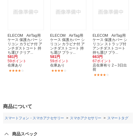
ELECOM AirTag用
ELECOM AirTag用
ELECOM AirTag用
ケース 保護カバー シ
ケース 保護カバー シ
ケース 保護カバー シ
リコン カラビナ付 ア
リコン カラビナ付 ア
リコン ストラップ付
ンチダストコート 持
ンチダストコート 持
アンチダストコート
ち運び クリア...
ち運び ブラッ...
持ち運び ブラ...
581円
581円
663円
59ポイント
59ポイント
67ポイント
在庫あり
在庫あり
店在庫有り 2～3日出
荷
(20)
(20)
(6)
商品について
スマートフォン・スマホアクセサリー
スマホアクセサリー
スマートタグ
商品スペック