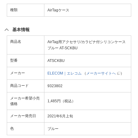
種類
AirTagケース
基本情報
商品名
AirTag用アクセサリ/カラビナ付シリコンケース
ブルー AT-SCKBU
型番
ATSCKBU
メーカー
ELECOM｜エレコム
（
メーカーサイトへ
）
商品コード
9323802
メーカー希望小売
1,485円（税込）
価格
メーカー発売日
2021年6月上旬
色
ブルー