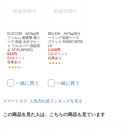
ELECOM AirTag用
BELKIN AirTag用キ
フィルム 耐衝撃 傷リ
ーリング保護ケース
ペア 両面 光沢 2セッ
ブラック F8W973BTB
ト フルカバー 指紋防
LK
止 AT-FLAPKRG
1,310円
622円
131ポイント
63ポイント
在庫あり
在庫あり
(50)
(27)
一緒に買う
一緒に買う
スマートタグ 人気売れ筋ランキングを見る
この商品を見た人は、こちらの商品も見ています