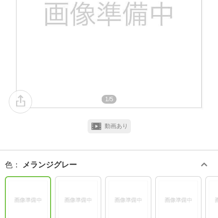
1/5
動画あり
色
：
メランジグレー