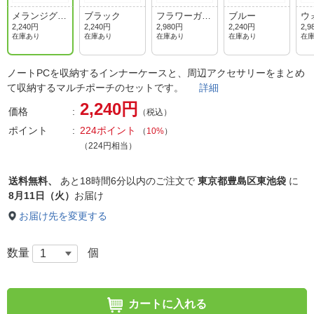
メランジグレ
ブラック
フラワーガー
ブルー
ウ
ー
デンブルー
ロ
2,240円
2,240円
2,980円
2,240円
2,9
ー
在庫あり
在庫あり
在庫あり
在庫あり
在
ノートPCを収納するインナーケースと、周辺アクセサリーをまとめ
て収納するマルチポーチのセットです。
詳細
2,240円
価格
（税込）
ポイント
224ポイント
（
10%
）
（224円相当）
送料無料、
あと
18時間6分以内
のご注文で
東京都豊島区東池袋
に
8月11日（火）
お届け
お届け先を変更する
数量
個
カートに入れる