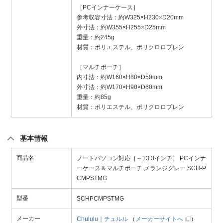
［PCインナーケース］
参考収容寸法：約W325×H230×D20mm
外寸法：約W355×H255×D25mm
重量：約245g
材質：ポリエステル、ポリクロロプレン
［マルチポーチ］
内寸法：約W160×H80×D50mm
外寸法：約W170×H90×D60mm
重量：約85g
材質：ポリエステル、ポリクロロプレン
基本情報
商品名
ノートパソコン対応［～13.3インチ］ PCインナ
ーケース＆マルチポーチ メランジグレー SCH-P
CMPSTMG
型番
SCHPCMPSTMG
メーカー
Chululu｜チュルル
（
メーカーサイトへ
）