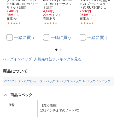
ク BIC-HDMI30BK [3
MIP30BK [3m /HDMI
USB3.1/3.0/2.0対応 6
m /HDMI⇔HDMI /イー
⇔HDMI /イーサネッ
4GB プッシュスライ
サネット対応]
ト対応]
ド式 RUF3-SPシ...
2,480円
4,470円
2,532円
25ポイント
224ポイント
254ポイント
在庫あり
在庫あり
在庫あり
(170)
(16)
(96)
一緒に買う
一緒に買う
一緒に買う
バッグインバッグ 人気売れ筋ランキングを見る
商品について
・PCソフト
パソコンケース・バッグ
パソコンバッグ
バッグインバッグ
商品スペック
仕様1
［対応機種］
13.3インチまでのノートPC