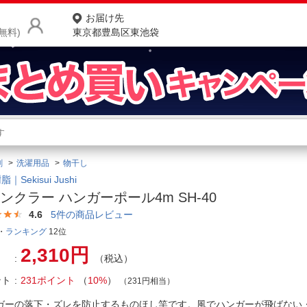
お届け先
無料)
東京都豊島区東池袋
商品をさがす
ランキングからさがす
ネ
剤
洗濯用品
物干し
カテゴリ一覧からさがす
ポ
｜Sekisui Jushi
ンクラー ハンガーポール4m SH-40
店
4.6
5
件の商品レビュー
お
・
ランキング
12位
2,310円
お客様サポート
（税込）
ント
231ポイント
（
10%
）
（231円相当）
ご利用ガイド
ガーの落下・ズレを防止するものほし竿です。風でハンガーが飛ばない