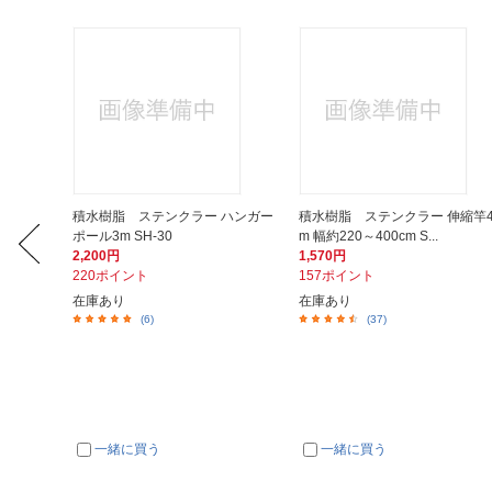
ルハンガ
積水樹脂 ステンクラー ハンガー
積水樹脂 ステンクラー 伸縮竿
ポール3m SH-30
m 幅約220～400cm S...
2,200円
1,570円
220ポイント
157ポイント
在庫あり
在庫あり
(6)
(37)
一緒に買う
一緒に買う