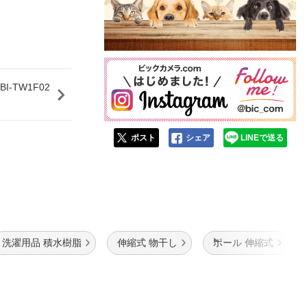
-TW1F02
ポスト
シェア
LINEで送る
洗濯用品 積水樹脂
伸縮式 物干し
ポール 伸縮式