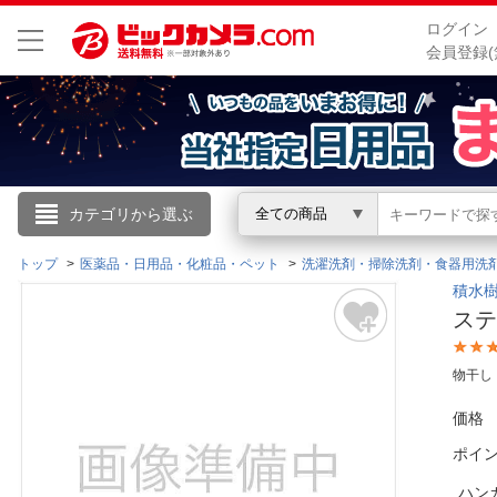
ログイン
会員登録(
こんにちは
カテゴリから選ぶ
全ての商品
ログイン
トップ
医薬品・日用品・化粧品・ペット
洗濯洗剤・掃除洗剤・食器用洗
積水樹脂
ステ
新規会員登録
物干し
会員メニュー
価格
お買いもの履歴
ポイ
閲覧履歴
ハン