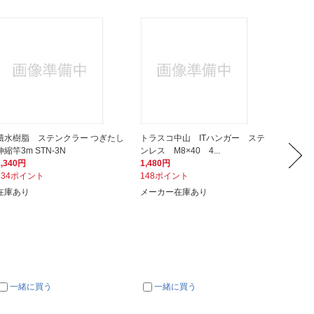
積水樹脂 ステンクラー つぎたし
トラスコ中山 ITハンガー ステ
積水樹
伸縮竿3m STN-3N
ンレス M8×40 4...
スタンド
1,340円
1,480円
3,170
134ポイント
148ポイント
317ポ
在庫あり
メーカー在庫あり
約３週
一緒に買う
一緒に買う
一