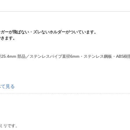
ンガーが飛ばない・ズレないホルダーがついています。
できます。
m
径25.4mm 部品／ステンレスパイプ直径6mm・ステンレス鋼板・ABS
べて見る
0ミリです。