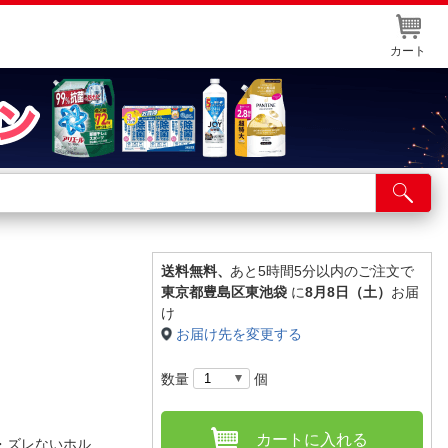
カート
店舗サービス
ット取り置き
イントカードWEB登録
送料無料、
あと5時間5分以内のご注文で
東京都豊島区東池袋
に
8月8日（土）
お届
舗情報・店舗一覧
け
お届け先を変更する
取り寄せ品入荷状況照会
数量
個
カートに入れる
・ズレないホル