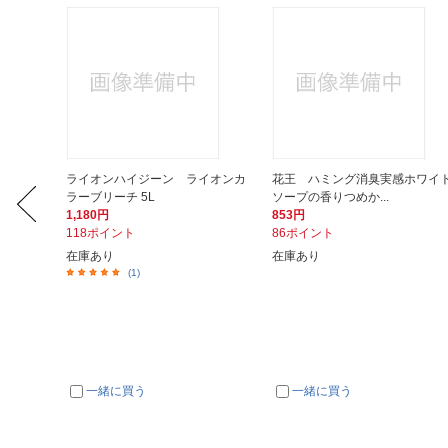
ミアムデ
ライオンハイジーン ライオンカ
花王 ハミング消臭実感ホワイ
ラーブリーチ 5L
ソープの香りつめか...
1,180円
853円
118ポイント
86ポイント
在庫あり
在庫あり
(1)
一緒に買う
一緒に買う