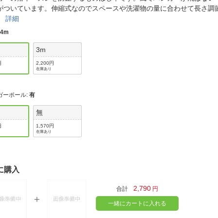
法
よくある質問・お問合せ
がついています。伸縮式なのでスペースや洗濯物の量に合わせて長さ調
。
詳細
I
ご利用規約
:
4m
3m
円
2,200円
在庫あり
E
ガーポール
:
有
無
円
1,570円
在庫あり
に購入
2,790
合計
円
一緒にカートに入れる