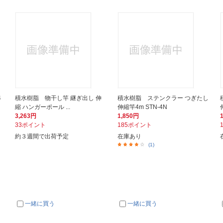
4
積水樹脂 物干し竿 継ぎ出し 伸
積水樹脂 ステンクラー つぎたし
縮 ハンガーポール ...
伸縮竿4m STN-4N
3,263円
1,850円
33ポイント
185ポイント
約３週間で出荷予定
在庫あり
(1)
一緒に買う
一緒に買う