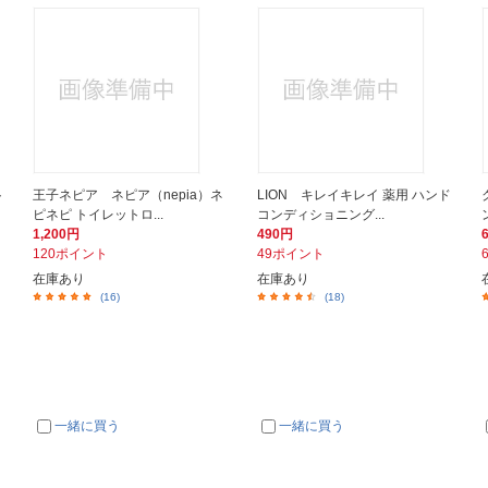
ト
王子ネピア ネピア（nepia）ネ
LION キレイキレイ 薬用 ハンド
ピネピ トイレットロ...
コンディショニング...
1,200円
490円
120ポイント
49ポイント
在庫あり
在庫あり
(16)
(18)
一緒に買う
一緒に買う