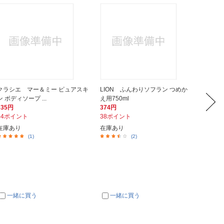
クラシエ マー＆ミー ピュアスキ
LION ふんわりソフラン つめか
花王 
ン ボディソープ ...
え用750ml
大サイズ
635円
374円
698円
64ポイント
38ポイント
70ポイ
在庫あり
在庫あり
在庫あ
(1)
(2)
一緒に買う
一緒に買う
一