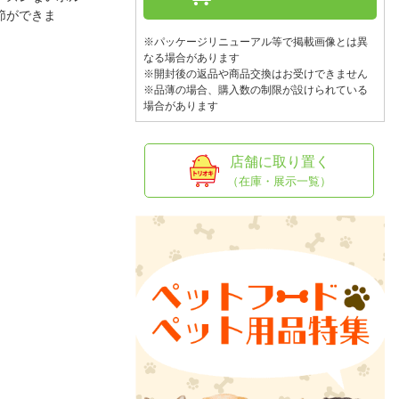
人窓口
節ができま
R情報
※パッケージリニューアル等で掲載画像とは異
なる場合があります
※開封後の返品や商品交換はお受けできません
※品薄の場合、購入数の制限が設けられている
場合があります
nglish / 中文
店舗に取り置く
（在庫・展示一覧）