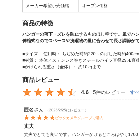
メーカー希望小売価格
オープン価格
商品の特徴
ハンガーの落下・ズレを防止するものほし竿です。風でハ
伸縮式なのでスペースや洗濯物の量に合わせて長さ調節が
■サイズ： 使用時： ちぢめた時約220～のばした時約400c
■材質： 本体／ステンレス巻きスチールパイプ直径29.4/直
■かけられる重さ（全体）： 約10kgまで
商品レビュー
4.6
5件のレビュー
す
匿名
さん
（2026/2/25にレビュー）
ビックカメラグループで購入
丈夫
丈夫でとても良いです。ハンガーかけるところはやく170