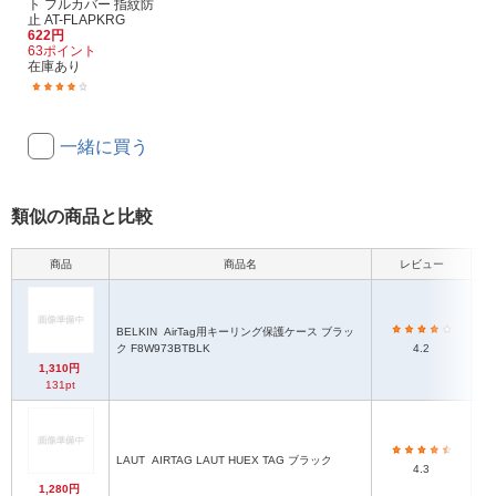
ト フルカバー 指紋防
止 AT-FLAPKRG
622円
63ポイント
在庫あり
(27)
一緒に買う
類似の商品と比較
商品
商品名
レビュー
BELKIN
AirTag用キーリング保護ケース ブラッ
70
ク F8W973BTBLK
4.2
1,310円
131pt
LAUT
AIRTAG LAUT HUEX TAG ブラック
4.3
1,280円