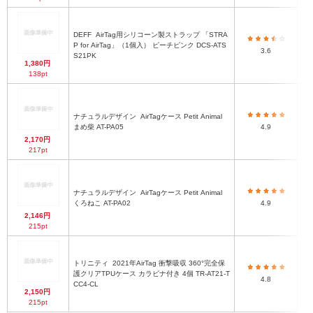
DEFF
AirTag用シリコーン製ストラップ 「STRA
P for AirTag」（1個入） ピーチピンク DCS-ATS
3.6
S21PK
1,380円
138pt
ナチュラルデザイン
AirTagケース Petit Animal
まめ柴 AT-PA05
4.9
2,170円
217pt
ナチュラルデザイン
AirTagケース Petit Animal
くろねこ AT-PA02
4.9
2,146円
215pt
トリニティ
2021年AirTag 衝撃吸収 360°完全保
護クリアTPUケース カラビナ付き 4個 TR-AT21-T
4.8
CC4-CL
2,150円
215pt