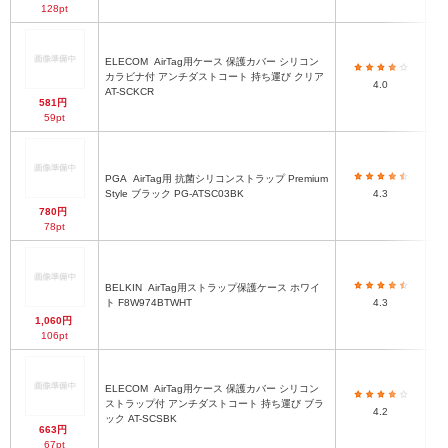
128pt
ELECOM
AirTag用ケース 保護カバー シリコン
カラビナ付 アンチダストコート 持ち運び クリア
4.0
AT-SCKCR
581円
59pt
PGA
AirTag用 抗菌シリコンストラップ Premium
Style ブラック PG-ATSC03BK
4.3
780円
78pt
BELKIN
AirTag用ストラップ保護ケース ホワイ
15
ト F8W974BTWHT
4.3
1,060円
106pt
ELECOM
AirTag用ケース 保護カバー シリコン
ストラップ付 アンチダストコート 持ち運び ブラ
4.2
ック AT-SCSBK
663円
67pt