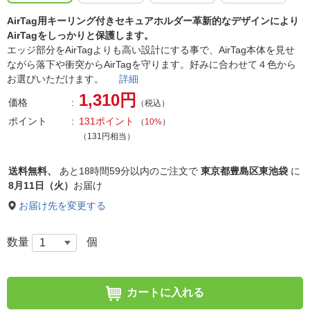
AirTag用キーリング付きセキュアホルダー革新的なデザインにより
AirTagをしっかりと保護します。
エッジ部分をAirTagよりも高い設計にする事で、AirTag本体を見せ
ながら落下や衝突からAirTagを守ります。好みに合わせて４色から
お選びいただけます。
詳細
1,310円
価格
（税込）
ポイント
131ポイント
（
10%
）
（131円相当）
送料無料、
あと
18時間59分以内
のご注文で
東京都豊島区東池袋
に
8月11日（火）
お届け
お届け先を変更する
数量
個
カートに入れる