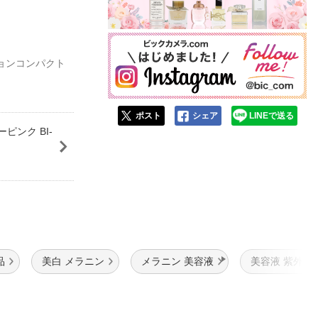
ションコンパクト
ポスト
シェア
LINEで送る
ンク BI-
品
美白 メラニン
メラニン 美容液
美容液 紫外線