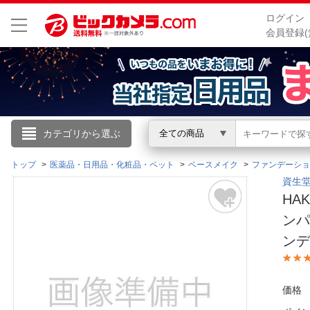
ログイン
会員登録(
こんにちは
カテゴリから選ぶ
全ての商品
ログイン
トップ
医薬品・日用品・化粧品・ペット
ベースメイク
ファンデーショ
資生堂｜
HA
新規会員登録
ンパ
ンデ
会員メニュー
お買いもの履歴
価格
閲覧履歴