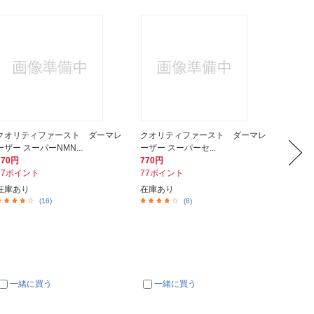
クオリティファースト ダーマレ
クオリティファースト ダーマレ
シャンテ
ーザー スーパーNMN...
ーザー スーパーセ...
ーローザ
770円
770円
792円
77ポイント
77ポイント
8ポイ
在庫あり
在庫あり
在庫あ
(16)
(8)
一緒に買う
一緒に買う
一