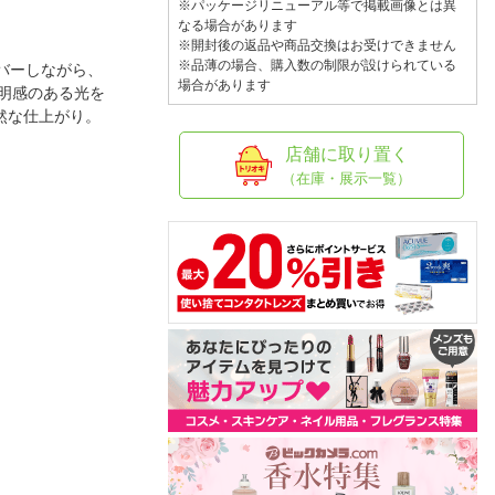
人窓口
※パッケージリニューアル等で掲載画像とは異
なる場合があります
R情報
※開封後の返品や商品交換はお受けできません
※品薄の場合、購入数の制限が設けられている
カバーしながら、
場合があります
明感のある光を
然な仕上がり。
店舗に取り置く
nglish / 中文
（在庫・展示一覧）