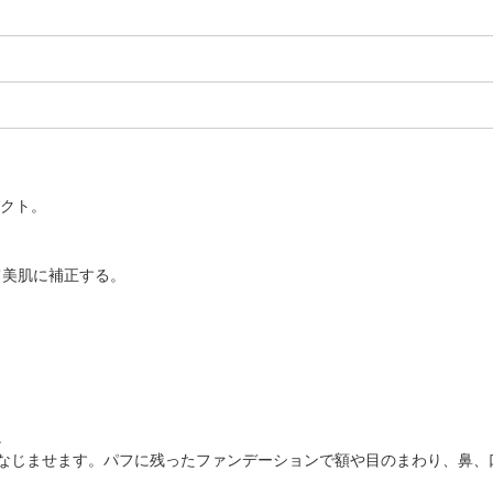
パクト。
て美肌に補正する。
。
となじませます。パフに残ったファンデーションで額や目のまわり、鼻、