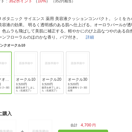
法
ント
352ポイント
（
10%
）
（352円相当）
よくある質問・お問合せ
I
ご利用規約
KU ボタニック サイエンス 薬用 美容液クッションコンパクト。 シミを
美容液の効果。 明るく透明感のある肌へ仕上げる。オーロラパールが透
、色ムラも飛ばして美肌に補正する。軽やかにのび上品なつやのある自
ーンフローラルのほのかな香り。パフ付き。
詳細
E
ンクオークル10
クオー
オークル10
オークル20
オークル30
0
円
3,520円
3,520円
3,520円
 2～3日
販売を終了しまし
販売を終了しまし
店在庫有り 2～3日
た（生産完了）
た（生産完了）
出荷
に購入
4,700
合計
円