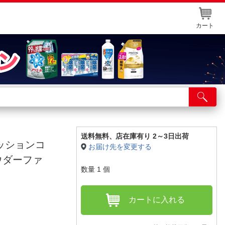
カート
店舗サービス
ット取り置き
イントカードWEB登録
送料無料、
店在庫有り 2～3日出荷
クッションコ
お届け先を変更する
舗情報・店舗一覧
ウダーファ
数量
1
個
取り寄せ品入荷状況照会
カートに入れる