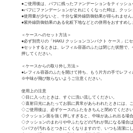
●ご使用後は、パフに残ったファンデーションをティッシュ
●パフにファンデーションがとれにくくなった時は、クッシ
●使用量が少ないと、十分な紫外線防御効果が得られません
●紫外線防御効果のある化粧下地などとの併用をおすすめし
＜ケースへのセット方法＞
●必ず別売りの「HAKU クッションコンパクト ケース」に
●セットするときは、レフィル容器のふたは閉じた状態で
押してください。
＜ケースからの取り外し方法＞
●レフィル容器のふたを開けて持ち、もう片方の手でレフィ
※中味が飛び散らないようご注意ください。
使用上の注意
◇目に入ったときは、すぐに洗い流してください。
◇直射日光にあたってお肌に異常があらわれたときには、
◇ご使用後は、必ずケースのふたをきちんと閉めてくださ
◇クッション面を強く押しすぎると、中味があふれ出る場
◇クッションのまわりや中ふたなどの汚れが気になる場合
◇パフが汚れるとつきにくくなりますので、いつも清潔に