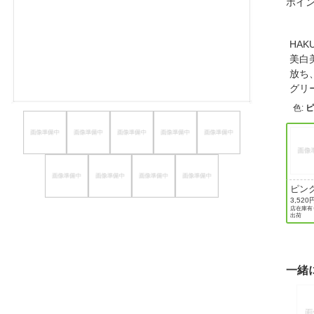
ポイ
ほしいもの
お知らせ
HA
美白
放ち
グリ
色
:
ピ
ピン
クル1
3,520
店在庫有り
出荷
一緒