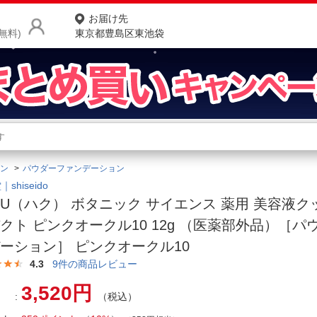
お届け先
無料)
東京都豊島区東池袋
商品をさがす
ランキングからさがす
ネ
ン
パウダーファンデーション
カテゴリ一覧からさがす
ポ
shiseido
KU（ハク） ボタニック サイエンス 薬用 美容液
店
クト ピンクオークル10 12g （医薬部外品）［パ
お
ーション］ ピンクオークル10
お客様サポート
4.3
9
件の商品レビュー
3,520円
（税込）
ご利用ガイド