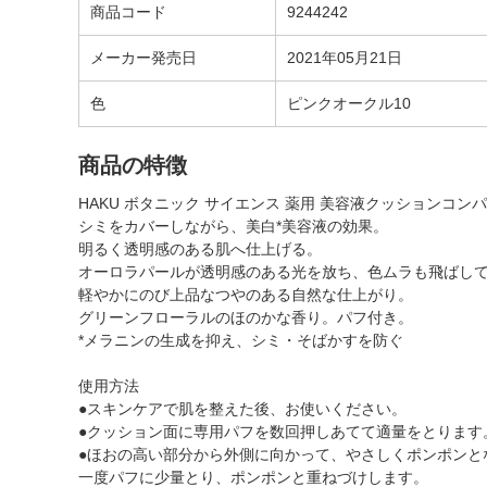
商品コード
9244242
メーカー発売日
2021年05月21日
色
ピンクオークル10
商品の特徴
HAKU ボタニック サイエンス 薬用 美容液クッションコン
シミをカバーしながら、美白*美容液の効果。
明るく透明感のある肌へ仕上げる。
オーロラパールが透明感のある光を放ち、色ムラも飛ばし
軽やかにのび上品なつやのある自然な仕上がり。
グリーンフローラルのほのかな香り。パフ付き。
*メラニンの生成を抑え、シミ・そばかすを防ぐ
使用方法
●スキンケアで肌を整えた後、お使いください。
●クッション面に専用パフを数回押しあてて適量をとります
●ほおの高い部分から外側に向かって、やさしくポンポン
一度パフに少量とり、ポンポンと重ねづけします。