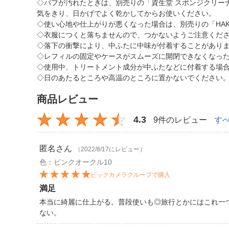
◇パフが汚れたときは、別売りの「資生堂 スポンジクリー
気をきり、日かげでよく乾かしてからお使いください。
◇使い心地や仕上がりが悪くなった場合は、別売りの「HAK
◇衣服につくと落ちませんので、つかないようご注意くだ
◇落下の衝撃により、中ふたに中味が付着することがあり
◇レフィルの固定やケースがスムーズに開閉できなくなった場
◇使用中、トリートメント成分が中ふたなどに付着する場
◇日のあたるところや高温のところに置かないでください
商品レビュー
4.3
9件のレビュー
す
匿名
さん
（2022/8/17にレビュー）
色：ピンクオークル10
ビックカメラグループで購入
満足
本当に綺麗に仕上がる。普段使いも◎旅行とかにはこれ一
ない。