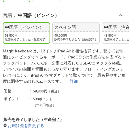
言語
：
中国語（ピンイン）
中国語（ピンイン）
スペイン語
中国語（注
59,800円
49,800円
49,800円
販売を終了しました（生産完了）
販売を終了しました（生産完了）
販売を終了しまし
Magic Keyboardは、13インチiPad Airと相性抜群です。驚くほど快
適にタイピングできるキーボード、iPadOSでの作業方法を広げるト
ラックパッド、パススルー充電に対応したUSB-Cコネクタを搭載。
デバイスの前面と背面もしっかり守ります。フローティングカンチ
レバーにより、iPad Airをマグネットで取りつけて、最も見やすい角
度に調整するのもスムーズです。
詳細
価格
59,800円
（税込）
ポイント
598ポイント
（598円相当）
販売を終了しました（生産完了）
お届け先を変更する