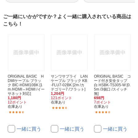
ご一緒にいかがですか？よく一緒に購入されている商品は
こちら！
ORIGINAL BASIC H
サンワサプライ LAN
ORIGINAL BASIC コ
DMIケーブル ブラッ
ケーブル ブラック KB
ード付き安全タップ
ク BIC-HDMI10BK [1
-FLU7-02BK [2m /カ
白 HSBK-TS305-W [0.
m /HDMI⇔HDMI /イー
テゴリー7 /フラット]
5m /3個口 /スイッチ
サネット対応]
1,204円
無]
1,180円
121ポイント
698円
12ポイント
在庫あり
7ポイント
在庫あり
在庫あり
(93)
(625)
(199)
一緒に買う
一緒に買う
一緒に買う