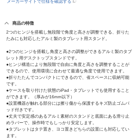
メーカーサイトで仕様を確認する
商品の特徴
2つのヒンジを搭載し無段階で角度と高さが調整できる、折りた
たみにも対応したアルミ製のタブレット用スタンド。
●2つのヒンジを搭載し角度と高さの調整ができるアルミ製のタブ
レット用デスクトップスタンドです。
●ヒンジ構造により無段階で自由に角度と高さを調整することが
できるので、使用環境に合わせて最適な角度で使用できます。
●折りたたんでコンパクトにできるので、省スペースに収納可能
です。
●ケースを取り付けた状態のiPad・タブレットでも使用すること
ができます。（厚みが16mm以下）
●設置機器が触れる部分には擦り傷から保護するキズ防止ゴムパ
ッド付きです。
●丈夫で安定感のあるアルミ素材のスタンドと底面にある滑り止
めラバーで、操作時でもしっかり安定します。
●タブレットはタテ置き、ヨコ置きどちらの設置にも対応してい
ます。