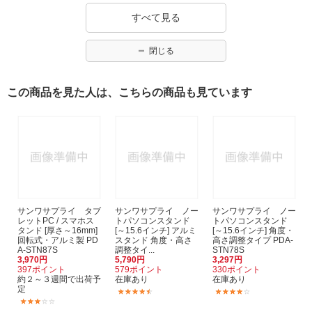
すべて見る
閉じる
この商品を見た人は、こちらの商品も見ています
サンワサプライ タブ
サンワサプライ ノー
サンワサプライ ノー
レットPC / スマホス
トパソコンスタンド
トパソコンスタンド
タンド [厚さ～16mm]
[～15.6インチ] アルミ
[～15.6インチ] 角度・
回転式・アルミ製 PD
スタンド 角度・高さ
高さ調整タイプ PDA-
A-STN87S
調整タイ...
STN78S
3,970円
5,790円
3,297円
397ポイント
579ポイント
330ポイント
約２～３週間で出荷予
在庫あり
在庫あり
定
(2)
(18)
(1)