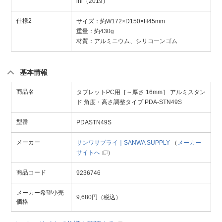
ini（2019）
仕様2
サイズ：約W172×D150×H45mm
重量：約430g
材質：アルミニウム、シリコーンゴム
基本情報
商品名
タブレットPC用［～厚さ 16mm］ アルミスタン
ド 角度・高さ調整タイプ PDA-STN49S
型番
PDASTN49S
メーカー
サンワサプライ｜SANWA SUPPLY
（
メーカー
サイトへ
）
商品コード
9236746
メーカー希望小売
9,680円（税込）
価格