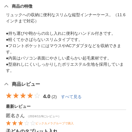
商品の特徴
リュックへの収納に便利なスリムな縦型インナーケース。（11.6
インチまで対応）
●持ち運びや鞄からの出し入れに便利なハンドル付きです。
●軽くてかさばらないスリムタイプです。
●フロントポケットにはマウスやACアダプタなどを収納できま
す。
●内装はパソコン表面にやさしい柔らかい起毛素材です。
●型崩れしにくいしっかりしたポリエステル生地を採用していま
す。
商品レビュー
4.0
(
2
)
すべて見る
最新レビュー
匿名
さん
（2024/11/9にレビュー）
ビックカメラグループで購入
子どものタブレット入れ