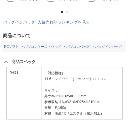
バッグインバッグ 人気売れ筋ランキングを見る
商品について
・PCソフト
パソコンケース・バッグ
パソコンバッグ
バッグインバッグ
商品スペック
仕様1
［対応機種］
11.6インチワイドまでのノートパソコン
サイズ：
外寸/W250×D25×H335mm
参考収納寸法/W210×D25×H310mm
重量：約190g
材質：表装/ポリエステル（撥水加工）