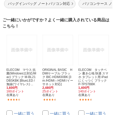
バッグインバッグ ノートパソコン対応
パソコンケース ノ
ご一緒にいかがですか？よく一緒に購入されている商品は
こちら！
ELECOM マウス 抗
ORIGINAL BASIC H
ELECOM タッチペ
菌(Windows11対応/M
DMIケーブル ブラッ
ン 書き心地 快適 スマ
ac) ブラック M-BL21
ク BIC-HDMI30BK [3
ホ タブレット用 iPad
DBSKBK [BlueLED /
m /HDMI⇔HDMI /イー
にくっつく ブラック
無線(ワイヤレス) ...
サネット対応]
P-TPSTBBK
1,600円
2,480円
1,400円
160ポイント
25ポイント
140ポイント
在庫あり
在庫あり
在庫あり
(151)
(170)
(8)
一緒に買う
一緒に買う
一緒に買う