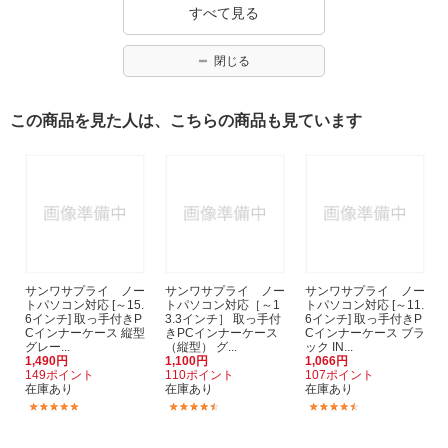
すべて見る
閉じる
この商品を見た人は、こちらの商品も見ています
サンワサプライ ノー
サンワサプライ ノー
サンワサプライ ノー
トパソコン対応 [～15.
トパソコン対応［～1
トパソコン対応 [～11.
6インチ] 取っ手付きP
3.3インチ］ 取っ手付
6インチ] 取っ手付きP
Cインナーケース 縦型
きPCインナーケース
Cインナーケース ブラ
グレー...
（縦型） グ...
ック IN...
1,490円
1,100円
1,066円
149ポイント
110ポイント
107ポイント
在庫あり
在庫あり
在庫あり
(6)
(9)
(7)