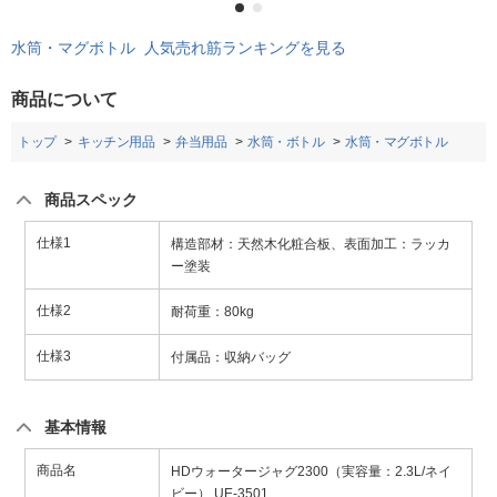
水筒・マグボトル 人気売れ筋ランキングを見る
商品について
トップ
キッチン用品
弁当用品
水筒・ボトル
水筒・マグボトル
商品スペック
仕様1
構造部材：天然木化粧合板、表面加工：ラッカ
ー塗装
仕様2
耐荷重：80kg
仕様3
付属品：収納バッグ
基本情報
商品名
HDウォータージャグ2300（実容量：2.3L/ネイ
ビー） UE-3501