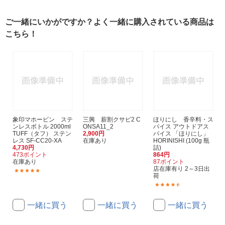
ご一緒にいかがですか？よく一緒に購入されている商品は
こちら！
象印マホービン ステ
三興 薪割クサビ2 C
ほりにし 香辛料・ス
ンレスボトル 2000ml
ONSA11_2
パイス アウトドアス
TUFF（タフ） ステン
2,900円
パイス 「ほりにし」
レス SF-CC20-XA
在庫あり
HORINISHI (100g 瓶
4,730円
詰)
473ポイント
864円
在庫あり
87ポイント
店在庫有り 2～3日出
(44)
荷
(99)
一緒に買う
一緒に買う
一緒に買う