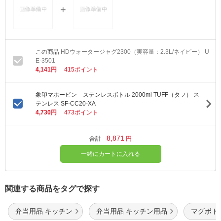
HDウォータージャグ2300（実容量：2.3L/ネイビー） U
E-3501
4,141円
415ポイント
象印マホービン ステンレスボトル 2000ml TUFF（タフ） ス
テンレス SF-CC20-XA
4,730円
473ポイント
8,871
合計
円
一緒にカートに入れる
関連する商品をタグで探す
弁当用品 キッチン
弁当用品 キッチン用品
マグボト