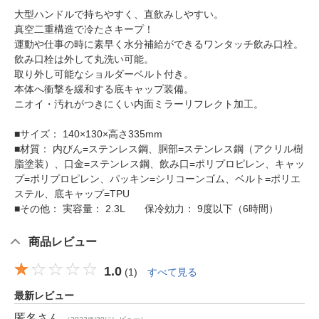
大型ハンドルで持ちやすく、直飲みしやすい。
真空二重構造で冷たさキープ！
運動や仕事の時に素早く水分補給ができるワンタッチ飲み口栓。
飲み口栓は外して丸洗い可能。
取り外し可能なショルダーベルト付き。
本体へ衝撃を緩和する底キャップ装備。
ニオイ・汚れがつきにくい内面ミラーリフレクト加工。
■サイズ： 140×130×高さ335mm
■材質： 内びん=ステンレス鋼、胴部=ステンレス鋼（アクリル樹
脂塗装）、口金=ステンレス鋼、飲み口=ポリプロピレン、キャッ
プ=ポリプロピレン、パッキン=シリコーンゴム、ベルト=ポリエ
ステル、底キャップ=TPU
■その他： 実容量： 2.3L 保冷効力： 9度以下（6時間）
商品レビュー
1.0
(
1
)
すべて見る
最新レビュー
匿名
さん