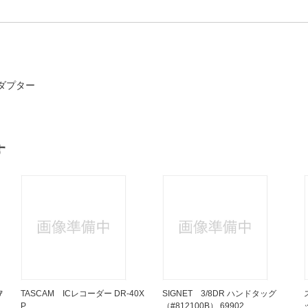
ダプター
す
ｱ
TASCAM ICレコーダー DR-40X
SIGNET 3/8DR ハンドタッグ
P
（#812100B） 69902