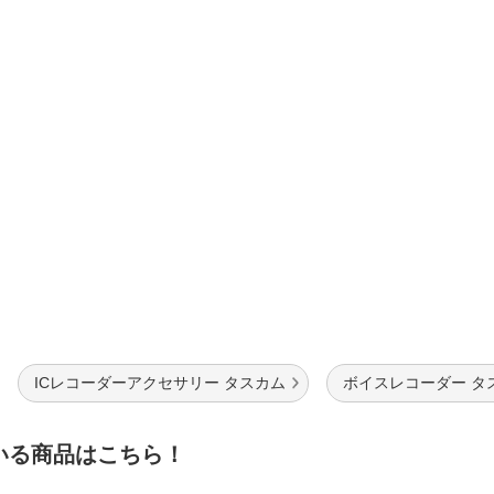
法
よくある質問・お問合せ
I
ご利用規約
E
ICレコーダーアクセサリー タスカム
ボイスレコーダー タ
いる商品はこちら！