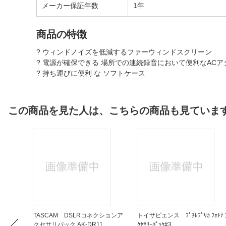
メーカー保証年数
1年
商品の特徴
? ウィンドノイズを低減するファーウィンドスクリーン
? 電源が確保できる 場所での連続録音において便利なACア
? 持ち運びに便利 な ソフトケース
この商品を見た人は、こちらの商品も見ていま
R-10L
TASCAM DSLRコネクションア
トイサピエンス ﾌﾟﾁﾚﾌﾟﾘｶ ﾌｫﾄﾅ 
クセサリパック AK-DR11...
ｸｾｻﾘｰﾊﾟｯｸ#3