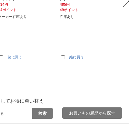
634円
485円
600円
64ポイント
49ポイント
60ポイ
メーカー在庫あり
在庫あり
約２～
一緒に買う
一緒に買う
一
用してお得に買い替え
お買いもの履歴から探す
検索