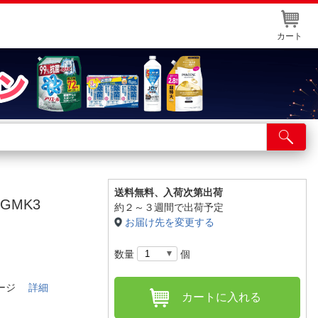
カート
店舗サービス
ット取り置き
イントカードWEB登録
送料無料、
入荷次第出荷
GMK3
約２～３週間で出荷予定
舗情報・店舗一覧
お届け先を変更する
取り寄せ品入荷状況照会
数量
個
ケージ
詳細
カートに入れる