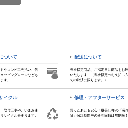
について
配送について
ードやコンビ二先払い、代
当社指定商品、ご指定日に商品をお
ショッピングローンなども
いたします。（当社指定のお支払い
けます。
での決済に限ります。）
サイクル
修理・アフターサービス
置・取付工事や、いまお使
買ったあとも安心！最長10年の「長
のリサイクルを承ります。
証」保証期間中の修理回数は無制限