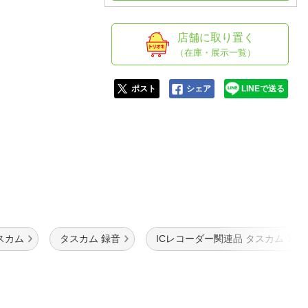
人窓口
R情報
店舗に取り置く
（在庫・展示一覧）
ポスト
シェア
LINEで送る
nglish / 中文
スカム
タスカム 録音
ICレコーダー関連品 タスカム