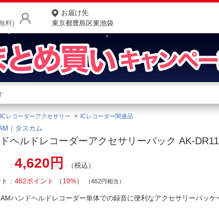
お届け先
無料)
東京都豊島区東池袋
商品をさがす
ランキングからさがす
ネ
ICレコーダーアクセサリー
ICレコーダー関連品
カテゴリ一覧からさがす
ポ
CAM｜タスカム
ドヘルドレコーダーアクセサリーパック AK-DR11
店
4,620円
（税込）
お
ント
462ポイント
（
10%
）
お客様サポート
（462円相当）
SCAMハンドヘルドレコーダー単体での録音に便利なアクセサリーパッ
ご利用ガイド