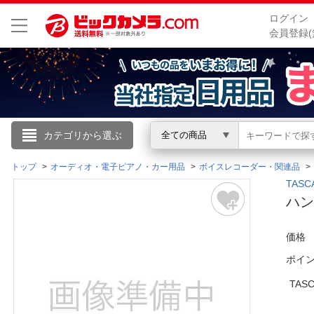
ログイン
会員登録(
こんにちは
カテゴリから選ぶ
全ての商品
ログイン
トップ
オーディオ・電子ピアノ・カー用品
ボイスレコーダー・関連品
TAS
ハン
新規会員登録
価格
会員メニュー
ポイ
お買いもの履歴
TA
閲覧履歴