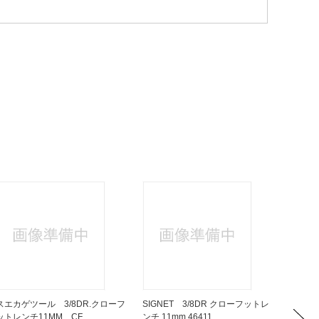
スエカゲツール 3/8DR.クローフ
SIGNET 3/8DR クローフットレ
SIGNE
ットレンチ11MM CF...
ンチ 11mm 46411
インパク