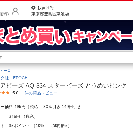
お届け先
無料)
東京都豊島区東池袋
商品をさがす
ランキングからさがす
ネ
ビーズ
カテゴリ一覧からさがす
ポ
ク社｜EPOCH
アビーズ AQ-334 スタービーズ とうめいピンク
店
5.0
1
件の商品レビュー
お
ー価格 495円（税込） 30％引き 149円引き
お客様サポート
346円
（税込）
ご利用ガイド
ント
35ポイント
（
10%
）
（35円相当）