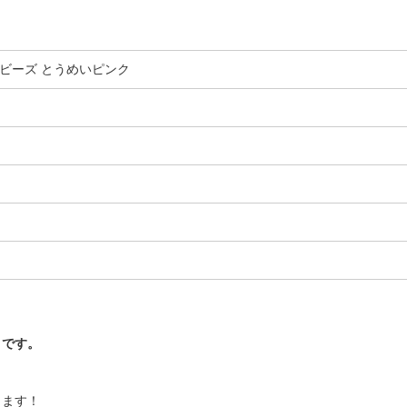
タービーズ とうめいピンク
トです。
きます！