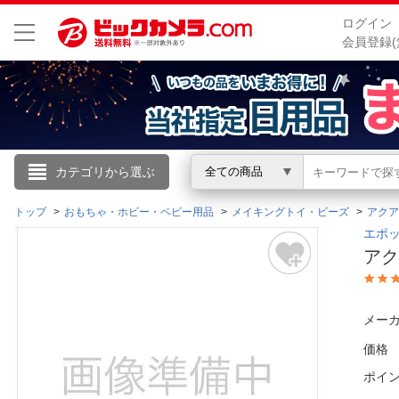
ログイン
会員登録(
こんにちは
カテゴリから選ぶ
全ての商品
ログイン
トップ
おもちゃ・ホビー・ベビー用品
メイキングトイ・ビーズ
アクア
エポッ
アク
新規会員登録
会員メニュー
メーカ
価格
お買いもの履歴
ポイ
閲覧履歴