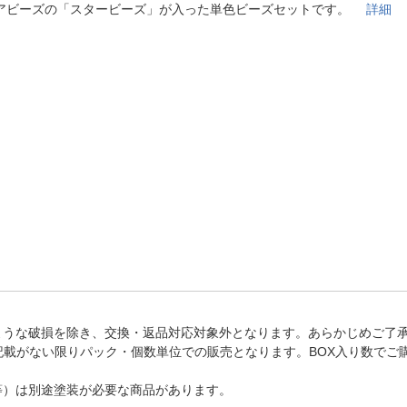
法
アビーズの「スタービーズ」が入った単色ビーズセットです。
詳細
よくある質問・お問合せ
I
ご利用規約
E
ような破損を除き、交換・返品対応対象外となります。あらかじめご了
記載がない限りパック・個数単位での販売となります。BOX入り数でご
等）は別途塗装が必要な商品があります。