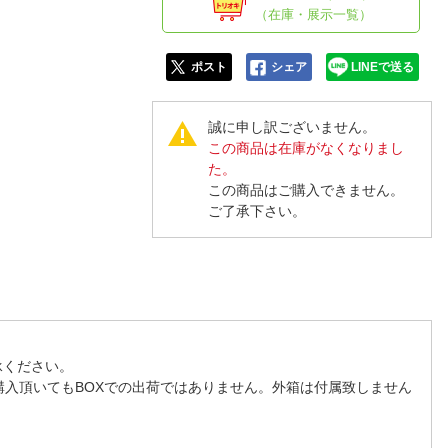
人窓口
（在庫・展示一覧）
R情報
ポスト
シェア
LINEで送る
誠に申し訳ございません。
この商品は在庫がなくなりまし
nglish / 中文
た。
この商品はご購入できません。
ご了承下さい。
承ください。
購入頂いてもBOXでの出荷ではありません。外箱は付属致しません