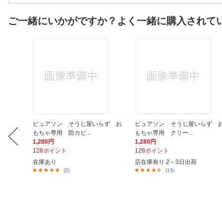
ご一緒にいかがですか？よく一緒に購入されて
AQ-29
ピュアソン そうじ屋いらず お
ピュアソン そうじ屋いらず 
もちゃ専用 防カビ...
もちゃ専用 クリー...
1,280円
1,280円
128ポイント
128ポイント
在庫あり
店在庫有り 2～3日出荷
(2)
(15)