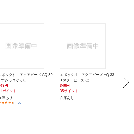
エポック社 アクアビーズ AQ-30
エポック社 アクアビーズ AQ-33
エポック
4 すみっコぐらし ...
0 スタービーズ は...
1 スタ
308円
349円
320円
31ポイント
35ポイント
32ポイ
在庫あり
在庫あり
在庫あ
(29)