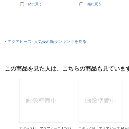
一緒に買う
一緒に買う
アクアビーズ 人気売れ筋ランキングを見る
この商品を見た人は、こちらの商品も見ていま
単色 と
エポック社 アクアビーズ AQ-32
エポック社 アクアビーズ AQ-3