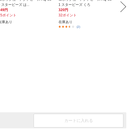
0 スタービーズ は...
1 スタービーズ くろ
ズ スタ
349円
320円
849円
35ポイント
32ポイント
85ポイ
在庫あり
在庫あり
在庫あ
(2)
カートに入れる