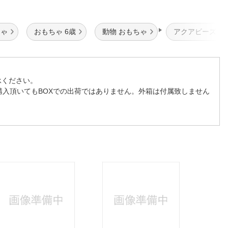
ちゃ
おもちゃ 6歳
動物 おもちゃ
アクアビーズ エ
承ください。
購入頂いてもBOXでの出荷ではありません。外箱は付属致しません