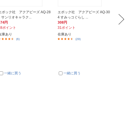
エポック社 アクアビーズ AQ-28
エポック社 アクアビーズ AQ-30
エポック
5 サンリオキャラク...
4 すみっコぐらし ...
0 スター
274円
308円
349円
28ポイント
31ポイント
35ポイ
在庫あり
在庫あり
在庫あ
(6)
(29)
一緒に買う
一緒に買う
一