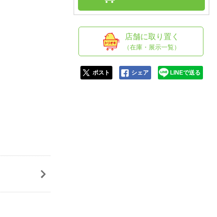
人窓口
R情報
店舗に取り置く
（在庫・展示一覧）
nglish / 中文
ポスト
シェア
LINEで送る