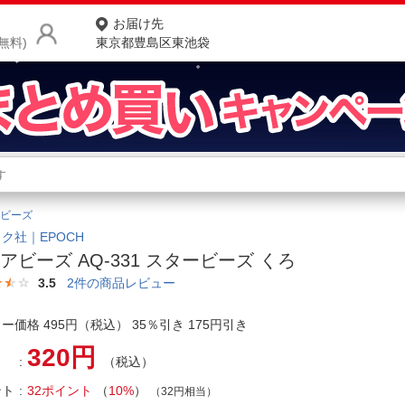
お届け先
無料)
東京都豊島区東池袋
商品をさがす
ランキングからさがす
ネ
ビーズ
カテゴリ一覧からさがす
ポ
ク社｜EPOCH
アビーズ AQ-331 スタービーズ くろ
店
3.5
2
件の商品レビュー
お
ー価格 495円（税込） 35％引き 175円引き
お客様サポート
320円
（税込）
ご利用ガイド
ント
32ポイント
（
10%
）
（32円相当）