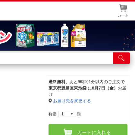
カート
店舗サービス
ット取り置き
イントカードWEB登録
送料無料、
あと9時間1分以内のご注文で
東京都豊島区東池袋
に
8月7日（金）
お届
舗情報・店舗一覧
け
お届け先を変更する
取り寄せ品入荷状況照会
数量
個
カートに入れる