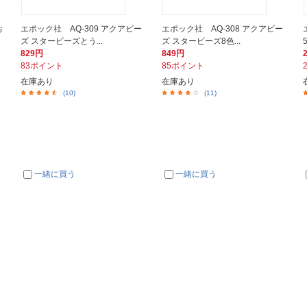
お
エポック社 AQ-309 アクアビー
エポック社 AQ-308 アクアビー
ズ スタービーズとう...
ズ スタービーズ8色...
829円
849円
83ポイント
85ポイント
在庫あり
在庫あり
(10)
(11)
一緒に買う
一緒に買う