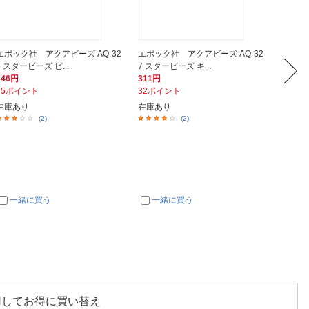
エポック社 アクアビーズ AQ-32
エポック社 アクアビーズ AQ-32
エポック
5 スタービーズ ピ...
7 スタービーズ キ...
ズ スタ
346円
311円
849円
35ポイント
32ポイント
85ポイ
在庫あり
在庫あり
在庫あ
(2)
(2)
一緒に買う
一緒に買う
一
用してお得に買い替え