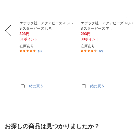
AQ-28
エポック社 アクアビーズ AQ-32
エポック社 アクアビーズ AQ-3
9 スタービーズ しろ
8 スタービーズ ア...
303円
293円
31ポイント
30ポイント
在庫あり
在庫あり
(3)
(2)
一緒に買う
一緒に買う
お探しの商品は見つかりましたか？