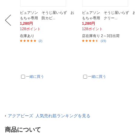
AQ-29
ピュアソン そうじ屋いらず お
ピュアソン そうじ屋いらず 
もちゃ専用 防カビ...
もちゃ専用 クリー...
1,280円
1,280円
128ポイント
128ポイント
在庫あり
店在庫有り 2～3日出荷
(2)
(15)
一緒に買う
一緒に買う
アクアビーズ 人気売れ筋ランキングを見る
商品について