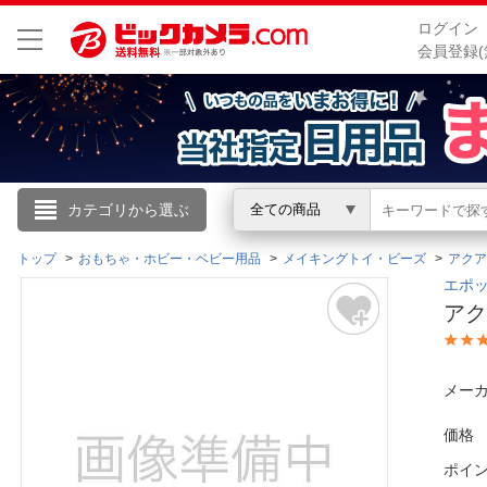
ログイン
会員登録(
こんにちは
カテゴリから選ぶ
全ての商品
ログイン
トップ
おもちゃ・ホビー・ベビー用品
メイキングトイ・ビーズ
アクア
エポッ
アク
新規会員登録
会員メニュー
メーカ
お買いもの履歴
価格
ポイ
閲覧履歴